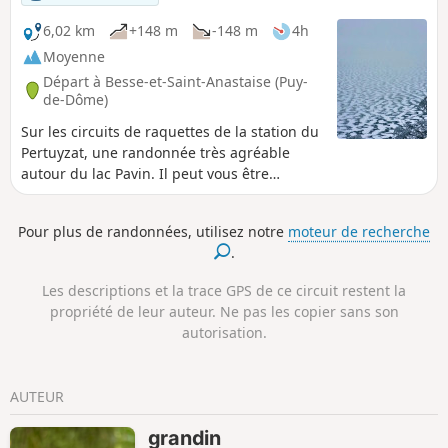
6,02 km
+148 m
-148 m
4h
Moyenne
Départ à Besse-et-Saint-Anastaise (Puy-
de-Dôme)
Sur les circuits de raquettes de la station du
Pertuyzat, une randonnée très agréable
autour du lac Pavin. Il peut vous être
demandé de vous acquitter de 2,50€ par
personne pour droit d'utilisation des
Pour plus de randonnées, utilisez notre
moteur de recherche
circuits, pour le balisage et l'entretien.
.
Les descriptions et la trace GPS de ce circuit restent la
propriété de leur auteur. Ne pas les copier sans son
autorisation.
AUTEUR
grandin