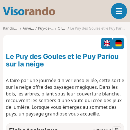
V
O
i
u
s
v
o
Randonnées
Auvergne
Puy-de-Dôme
Orcines
Le Puy des Goules et le Puy Pariou sur la neige
r
r
i
a
r
n
l
d
Le Puy des Goules et le Puy Pariou
a
o
n
sur la neige
a
v
À faire par une journée d'hiver ensoleillée, cette sortie
i
sur la neige offre des paysages magiques. Dans les
g
a
bois, les arbres, pliant sous leur couverture blanche,
t
recouvrent les sentiers d'une voute qui crée des jeux
i
de lumière. Lorsque vous émergez au sommet des
o
puys, un paysage grandiose vous accueille.
n