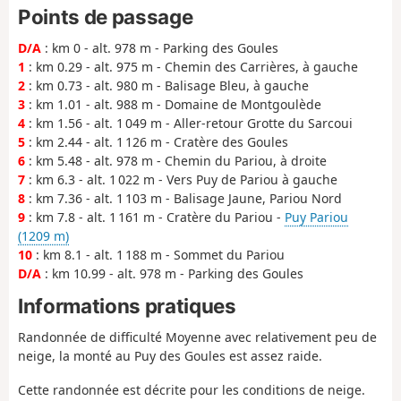
Points de passage
D/A
: km 0 - alt. 978 m - Parking des Goules
1
: km 0.29 - alt. 975 m - Chemin des Carrières, à gauche
2
: km 0.73 - alt. 980 m - Balisage Bleu, à gauche
3
: km 1.01 - alt. 988 m - Domaine de Montgoulède
4
: km 1.56 - alt. 1 049 m - Aller-retour Grotte du Sarcoui
5
: km 2.44 - alt. 1 126 m - Cratère des Goules
6
: km 5.48 - alt. 978 m - Chemin du Pariou, à droite
7
: km 6.3 - alt. 1 022 m - Vers Puy de Pariou à gauche
8
: km 7.36 - alt. 1 103 m - Balisage Jaune, Pariou Nord
9
: km 7.8 - alt. 1 161 m - Cratère du Pariou -
Puy Pariou
(1209 m)
10
: km 8.1 - alt. 1 188 m - Sommet du Pariou
D/A
: km 10.99 - alt. 978 m - Parking des Goules
Informations pratiques
Randonnée de difficulté Moyenne avec relativement peu de
neige, la monté au Puy des Goules est assez raide.
Cette randonnée est décrite pour les conditions de neige.