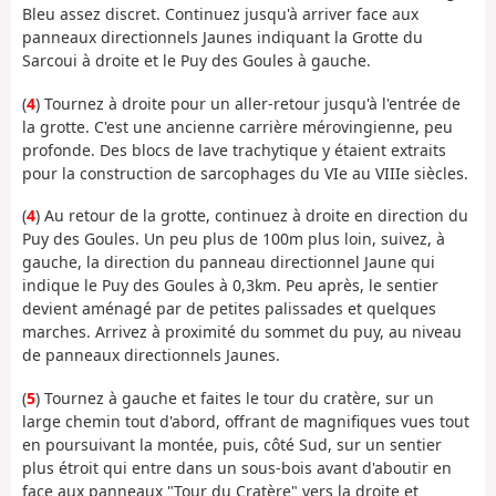
Bleu assez discret. Continuez jusqu'à arriver face aux
panneaux directionnels Jaunes indiquant la Grotte du
Sarcoui à droite et le Puy des Goules à gauche.
(
4
) Tournez à droite pour un aller-retour jusqu'à l'entrée de
la grotte. C'est une ancienne carrière mérovingienne, peu
profonde. Des blocs de lave trachytique y étaient extraits
pour la construction de sarcophages du VIe au VIIIe siècles.
(
4
) Au retour de la grotte, continuez à droite en direction du
Puy des Goules. Un peu plus de 100m plus loin, suivez, à
gauche, la direction du panneau directionnel Jaune qui
indique le Puy des Goules à 0,3km. Peu après, le sentier
devient aménagé par de petites palissades et quelques
marches. Arrivez à proximité du sommet du puy, au niveau
de panneaux directionnels Jaunes.
(
5
) Tournez à gauche et faites le tour du cratère, sur un
large chemin tout d'abord, offrant de magnifiques vues tout
en poursuivant la montée, puis, côté Sud, sur un sentier
plus étroit qui entre dans un sous-bois avant d'aboutir en
face aux panneaux "Tour du Cratère" vers la droite et