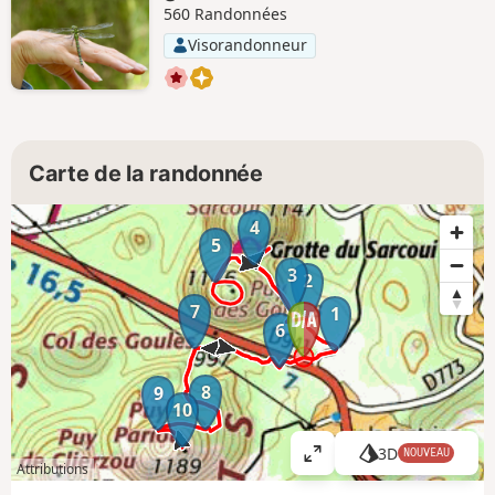
560 Randonnées
Visorandonneur
Carte de la randonnée
4
5
3
2
7
1
6
8
9
10
3D
NOUVEAU
A
Attributions
ff