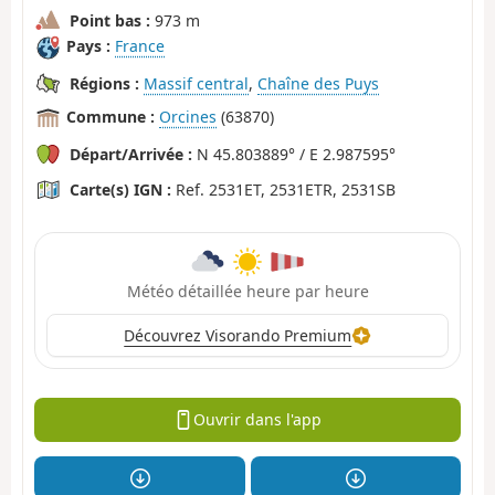
Point bas :
973 m
Pays :
France
Régions :
Massif central
,
Chaîne des Puys
Commune :
Orcines
(63870)
Départ/Arrivée :
N 45.803889° / E 2.987595°
Carte(s) IGN :
Ref. 2531ET, 2531ETR, 2531SB
Météo détaillée heure par heure
Découvrez Visorando Premium
Ouvrir dans l'app