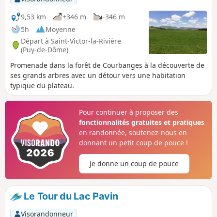
9,53 km
+346 m
-346 m
5h
Moyenne
Départ à Saint-Victor-la-Rivière
(Puy-de-Dôme)
Promenade dans la forêt de Courbanges à la découverte de
ses grands arbres avec un détour vers une habitation
typique du plateau.
Pour continuer à proposer des
fonctionnalités gratuites et pratiques
en randonnée, soutenez-nous en
donnant un petit coup de pouce !
Je donne un coup de pouce
Le Tour du Lac Pavin
Visorandonneur