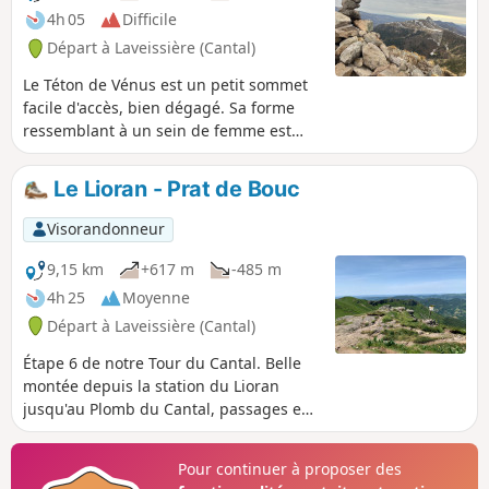
4h 05
Difficile
Départ à Laveissière (Cantal)
Le Téton de Vénus est un petit sommet
facile d'accès, bien dégagé. Sa forme
ressemblant à un sein de femme est
caractéristique et visible à la ronde. On
y jouit d'une vue à 360° sur les
Le Lioran - Prat de Bouc
montagnes et les vallées environnantes.
Visorandonneur
9,15 km
+617 m
-485 m
4h 25
Moyenne
Départ à Laveissière (Cantal)
Étape 6 de notre Tour du Cantal. Belle
montée depuis la station du Lioran
jusqu'au Plomb du Cantal, passages en
forêt pour débuter, puis forte montée
pour accéder au Puy du Rocher par
Pour continuer à proposer des
l'Aiguillon ; traversée pour rejoindre la