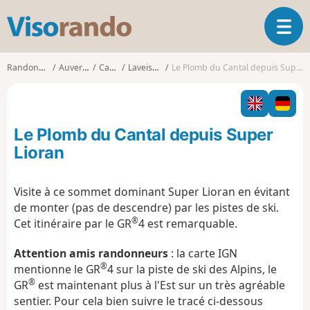
V
O
i
u
s
v
o
Randonnées
Auvergne
Cantal
Laveissière
Le Plomb du Cantal depuis Super Lioran
r
r
i
a
r
n
l
d
Le Plomb du Cantal depuis Super
a
o
n
Lioran
a
v
Visite à ce sommet dominant Super Lioran en évitant
i
de monter (pas de descendre) par les pistes de ski.
g
®
a
Cet itinéraire par le GR
4 est remarquable.
t
i
Attention amis randonneurs
: la carte IGN
o
®
mentionne le GR
4 sur la piste de ski des Alpins, le
n
®
GR
est maintenant plus à l'Est sur un très agréable
sentier. Pour cela bien suivre le tracé ci-dessous