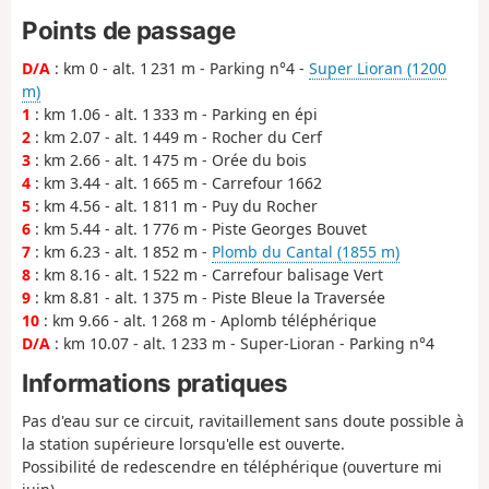
Points de passage
D/A
: km 0 - alt. 1 231 m - Parking n°4 -
Super Lioran (1200
m)
1
: km 1.06 - alt. 1 333 m - Parking en épi
2
: km 2.07 - alt. 1 449 m - Rocher du Cerf
3
: km 2.66 - alt. 1 475 m - Orée du bois
4
: km 3.44 - alt. 1 665 m - Carrefour 1662
5
: km 4.56 - alt. 1 811 m - Puy du Rocher
6
: km 5.44 - alt. 1 776 m - Piste Georges Bouvet
7
: km 6.23 - alt. 1 852 m -
Plomb du Cantal (1855 m)
8
: km 8.16 - alt. 1 522 m - Carrefour balisage Vert
9
: km 8.81 - alt. 1 375 m - Piste Bleue la Traversée
10
: km 9.66 - alt. 1 268 m - Aplomb téléphérique
D/A
: km 10.07 - alt. 1 233 m - Super-Lioran - Parking n°4
Informations pratiques
Pas d'eau sur ce circuit, ravitaillement sans doute possible à
la station supérieure lorsqu'elle est ouverte.
Possibilité de redescendre en téléphérique (ouverture mi