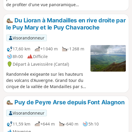
de profiter d'une vue panoramique
splendide sur l'ensemble des puys
cantaliens durant une grande partie du
Du Lioran à Mandailles en rive droite par
parcours.
le Puy Mary et le Puy Chavaroche
Visorandonneur
17,60 km
+1 040 m
-1 268 m
8h 00
Difficile
Départ à Laveissière (Cantal)
Randonnée exigeante sur les hauteurs
des volcans d'Auvergne. Grand tour du
cirque de la vallée de Mandailles par sa
rive droite. Superbes et larges
panoramas sur les plus hauts sommets,
Puy de Peyre Arse depuis Font Alagnon
la vue porte au loin. Verdure des
paysages auvergnats.
Visorandonneur
11,59 km
+644 m
-640 m
5h 10
Moyenne