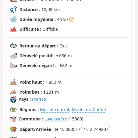
Distance :
10,08 km
Durée moyenne :
4h 50
Difficulté :
Difficile
Retour au départ :
Oui
Dénivelé positif :
+ 686 m
Dénivelé négatif :
- 682 m
Point haut :
1 852 m
Point bas :
1 231 m
Pays :
France
Régions :
Massif central
,
Monts du Cantal
Commune :
Laveissière
(15300)
Départ/Arrivée :
N 45.083517° / E 2.749207°