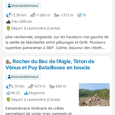
Visorandonneur
17,99 km
+1 080 m
-1 373 m
7h
Très difficile
Départ à Laveissière (Cantal)
Jolie randonnée, exigeante, sur les hauteurs rive gauche de
la vallée de Mandailles entre pâturages et forêt. Plusieurs
superbes panoramas à 360°. Calme, douceur des reliefs
auvergnats, contrastes de couleur et de relief de la vallée
de la Jordanne. La difficulté de cette randonnée réside
Rocher du Bec de l'Aigle, Téton de
réside dans sa longueur et la montée au Griou (que l'on
Vénus et Puy Bataillouse en boucle
peut ignorer). La plus grande partie du parcours est à
l'ombre, sous des feuillus denses mais qui ne bloquent pas
Visorandonneur
la vue sur les vallées.
8,79 km
+673 m
-669 m
4h 25
Moyenne
Départ à Laveissière (Cantal)
Extraordinaire itinéraire de crêtes
permettant de visiter trois sommets et