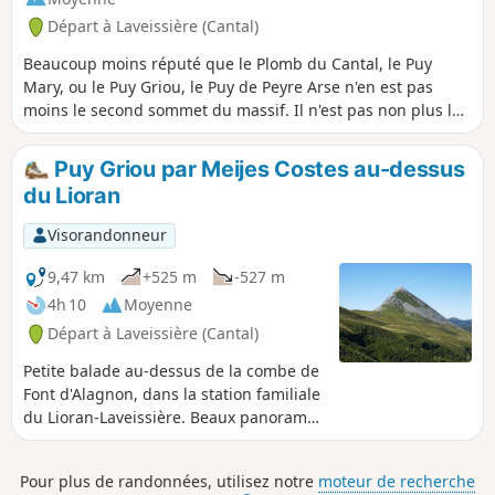
Départ à Laveissière (Cantal)
Beaucoup moins réputé que le Plomb du Cantal, le Puy
Mary, ou le Puy Griou, le Puy de Peyre Arse n'en est pas
moins le second sommet du massif. Il n'est pas non plus le
plus facile à atteindre. De la Font d'Alagnon, il faut d'abord
remonter vers le Col de Rombière, puis contourner le Puy
Puy Griou par Meijes Costes au-dessus
Bataillouse pour rejoindre le Col de Cabre. C'est depuis ce
du Lioran
dernier que commence l'ascension, en cheminant d'abord
sur l'arête Sud-Est, puis en escaladant tant bien que mal les
Visorandonneur
derniers mètres qui conduisent au sommet. Le retour se fait
par la crête opposée, jusqu'à un petit col où l'on retrouve le
9,47 km
+525 m
-527 m
GR®4, pour revenir au Col de Rombière. Après celui-ci,
4h 10
Moyenne
prendre la direction du Col de Font de Cère, pour varier les
Départ à Laveissière (Cantal)
plaisirs.
Petite balade au-dessus de la combe de
Font d'Alagnon, dans la station familiale
du Lioran-Laveissière. Beaux panoramas
de part et d'autre du Col de Rombière et
les plus courageux pourront faire
Pour plus de randonnées, utilisez notre
moteur de recherche
l'ascension du Puy Griou. À la fin de