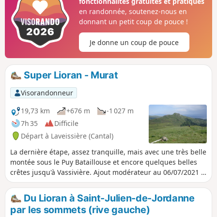
fonctionnalités gratuites et pratiques
gare d'arrivée du téléphérique et
en randonnée, soutenez-nous en
dernière grimpette (modérée) pour le
donnant un petit coup de pouce !
Plomb du Cantal.Panoramas de tous
côtés. On découvre les paysages de
Je donne un coup de pouce
plusieurs vallées selon les passages. On
en prend plein les yeux !
Super Lioran - Murat
Visorandonneur
19,73 km
+676 m
-1 027 m
7h 35
Difficile
Départ à Laveissière (Cantal)
La dernière étape, assez tranquille, mais avec une très belle
montée sous le Puy Bataillouse et encore quelques belles
crêtes jusqu'à Vassivière. Ajout modérateur au 06/07/2021 :
Attention, quelques modifications du parcours sur le
terrain : vois les avis en bas de cette fiche
Du Lioran à Saint-Julien-de-Jordanne
par les sommets (rive gauche)