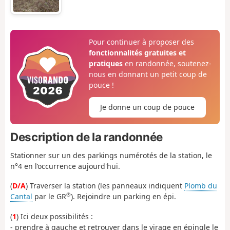
Pour continuer à proposer des
fonctionnalités gratuites et
pratiques
en randonnée, soutenez-
nous en donnant un petit coup de
pouce !
Je donne un coup de pouce
Description de la randonnée
Stationner sur un des parkings numérotés de la station, le
n°4 en l’occurrence aujourd'hui.
(
D/A
) Traverser la station (les panneaux indiquent
Plomb du
®
Cantal
par le GR
). Rejoindre un parking en épi.
(
1
) Ici deux possibilités :
- prendre à gauche et retrouver dans le virage en épingle le