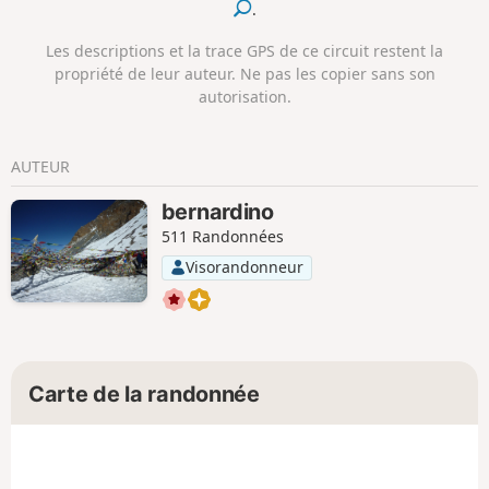
.
l'été, on pourra même cueillir quelques
myrtilles sur les pentes bien exposées.
Les descriptions et la trace GPS de ce circuit restent la
propriété de leur auteur. Ne pas les copier sans son
autorisation.
AUTEUR
bernardino
511 Randonnées
Visorandonneur
Carte de la randonnée