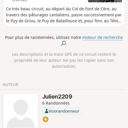
Ce très beau circuit, au départ du Col de Font de Cère, au
travers des pâturages cantaliens, passe successivement par
le Puy de Griou, le Puy de Bataillouse et, pour finir, au Téton
de Vénus.Tout au long de cette randonnée, les panoramas à
360° permettent d'observer cette belle campagne
Pour plus de randonnées, utilisez notre
moteur de recherche
montagneuse des Monts du Cantal.
.
Les descriptions et la trace GPS de ce circuit restent la
propriété de leur auteur. Ne pas les copier sans son
autorisation.
AUTEUR
Julien2209
6 Randonnées
Visorandonneur