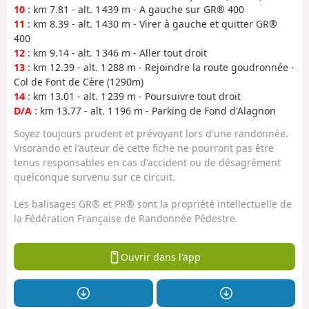
10
: km 7.81 - alt. 1 439 m - A gauche sur GR® 400
11
: km 8.39 - alt. 1 430 m - Virer à gauche et quitter GR®
400
12
: km 9.14 - alt. 1 346 m - Aller tout droit
13
: km 12.39 - alt. 1 288 m - Rejoindre la route goudronnée -
Col de Font de Cère (1290m)
14
: km 13.01 - alt. 1 239 m - Poursuivre tout droit
D/A
: km 13.77 - alt. 1 196 m - Parking de Fond d'Alagnon
Soyez toujours prudent et prévoyant lors d'une randonnée.
Visorando et l'auteur de cette fiche ne pourront pas être
tenus responsables en cas d'accident ou de désagrément
quelconque survenu sur ce circuit.
Les balisages GR® et PR® sont la propriété intellectuelle de
la Fédération Française de Randonnée Pédestre.
Ouvrir dans l'app