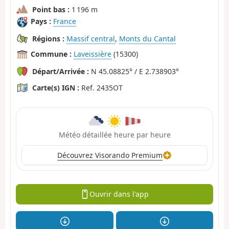
Point bas :
1 196 m
Pays :
France
Régions :
Massif central
,
Monts du Cantal
Commune :
Laveissière
(15300)
Départ/Arrivée :
N 45.08825° / E 2.738903°
Carte(s) IGN :
Ref. 2435OT
Météo détaillée heure par heure
Découvrez Visorando Premium
Ouvrir dans l'app