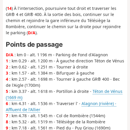
(
14
) À l'intersection, poursuivre tout droit et traverser les
GR® 4 et GR® 400. À la sortie des bois, continuer sur le
chemin et rejoindre la gare inférieure du Télésiège la
Rombière, continuer le chemin sur la droite pour rejoindre
le parking (
D/A
).
Points de passage
D/A
: km 0 - alt. 1 196 m - Parking de Fond d'Alagnon
1
: km 0.29 - alt. 1 200 m - À gauche direction Téton de Vénus
2
: km 0.62 - alt. 1 251 m - Tourner à droite
3
: km 1.57 - alt. 1 384 m - Bifurquer à gauche
4
: km 2.57 - alt. 1 698 m - Tourner à gauche GR® 400 - Bec
de l'Aigle (1700m)
5
: km 3.37 - alt. 1 618 m - Portillon à droite -
Téton de Vénus
(1669 m)
6
: km 4.31 - alt. 1 536 m - Traverser l' -
Alagnon (rivière) -
Affluent de l'Allier
7
: km 4.78 - alt. 1 545 m - Col de Rombière (1544m)
8
: km 5.32 - alt. 1 519 m - Télésiège de la Rombière
9
: km 7.18 - alt. 1 561 m - Pied du - Puy Griou (1690m)