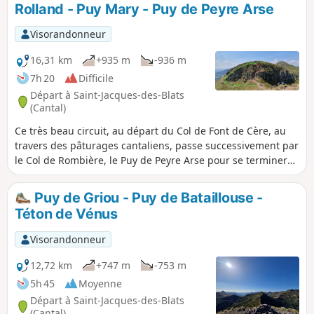
Rolland - Puy Mary - Puy de Peyre Arse
Visorandonneur
16,31 km
+935 m
-936 m
7h 20
Difficile
Départ à Saint-Jacques-des-Blats
(Cantal)
Ce très beau circuit, au départ du Col de Font de Cère, au
travers des pâturages cantaliens, passe successivement par
le Col de Rombière, le Puy de Peyre Arse pour se terminer
sur le Puy Mary, deuxième sommet du Cantal, en passant
par l'emblématique Brèche de Rolland, passage un peu
Puy de Griou - Puy de Bataillouse -
technique. Attention aux personnes assujetties au vertige
Téton de Vénus
pour ce passage. Tout au long de cette randonnée, les
panoramas à 360 ° permettent d'observer cette belle
Visorandonneur
campagne montagneuse des Monts du Cantal.
12,72 km
+747 m
-753 m
5h 45
Moyenne
Départ à Saint-Jacques-des-Blats
(Cantal)