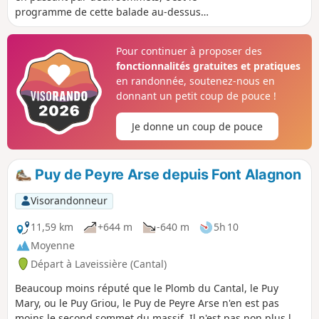
programme de cette balade au-dessus
de la petite station du Lioran qui offre
de beaux panoramas sur le massif
Pour continuer à proposer des
volcanique du Cantal.
fonctionnalités gratuites et pratiques
en randonnée, soutenez-nous en
donnant un petit coup de pouce !
Je donne un coup de pouce
Puy de Peyre Arse depuis Font Alagnon
Visorandonneur
11,59 km
+644 m
-640 m
5h 10
Moyenne
Départ à Laveissière (Cantal)
Beaucoup moins réputé que le Plomb du Cantal, le Puy
Mary, ou le Puy Griou, le Puy de Peyre Arse n'en est pas
moins le second sommet du massif. Il n'est pas non plus le