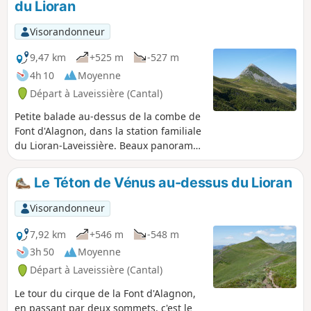
du Lioran
Visorandonneur
9,47 km
+525 m
-527 m
4h 10
Moyenne
Départ à Laveissière (Cantal)
Petite balade au-dessus de la combe de
Font d'Alagnon, dans la station familiale
du Lioran-Laveissière. Beaux panoramas
de part et d'autre du Col de Rombière et
les plus courageux pourront faire
Le Téton de Vénus au-dessus du Lioran
l'ascension du Puy Griou. À la fin de
l'été, on pourra même cueillir quelques
Visorandonneur
myrtilles sur les pentes bien exposées.
7,92 km
+546 m
-548 m
3h 50
Moyenne
Départ à Laveissière (Cantal)
Le tour du cirque de la Font d'Alagnon,
en passant par deux sommets, c'est le