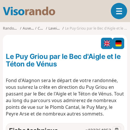
V
O
i
u
s
v
o
Randonnées
Auvergne
Cantal
Laveissière
Le Puy Griou par le Bec d'Aigle et le Téton de Vénus
r
r
i
a
r
n
l
d
Le Puy Griou par le Bec d'Aigle et le
a
o
n
Téton de Vénus
a
v
Fond d'Alagnon sera le départ de votre randonnée,
i
vous suivrez la crête en direction du Puy Griou en
g
a
passant par le Bec de l'Aigle et le Téton de Vénus. Tout
t
au long du parcours vous admirerez de nombreux
i
points de vue sur le Plomb Cantal, le Puy Mary, le
o
Peyre Arse et de nombreux autres sommets.
n