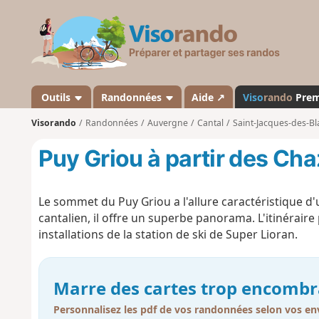
V
i
s
o
r
a
Outils
Randonnées
Aide ↗
Viso
rando
Pre
n
Visorando
Randonnées
Auvergne
Cantal
Saint-Jacques-des-Bl
d
o
Puy Griou à partir des Ch
Le sommet du Puy Griou a l'allure caractéristique d'u
cantalien, il offre un superbe panorama. L'itinéraire 
installations de la station de ski de Super Lioran.
Marre des cartes trop encombr
Personnalisez les pdf de vos randonnées selon vos env