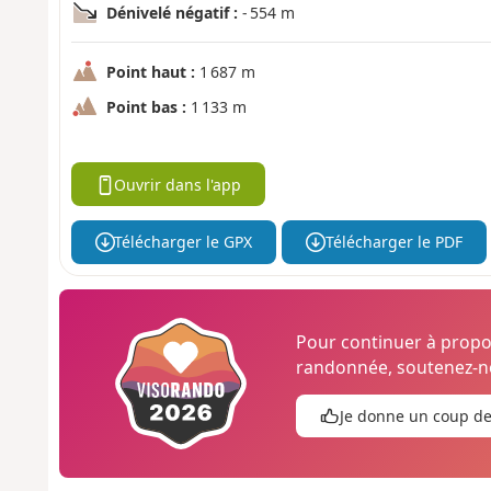
Dénivelé négatif :
- 554 m
Point haut :
1 687 m
Point bas :
1 133 m
Ouvrir dans l'app
Télécharger le GPX
Télécharger le PDF
Pour continuer à prop
randonnée, soutenez-no
Je donne un coup d