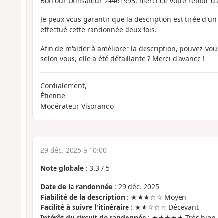
Bonjour Utilisateur 24461993, merci de votre retour d'
Je peux vous garantir que la description est tirée d'u
effectué cette randonnée deux fois.
Afin de m'aider à améliorer la description, pouvez-vous
selon vous, elle a été défaillante ? Merci d'avance !
Cordialement,
Étienne
Modérateur Visorando
29 déc. 2025 à 10:00
Note globale
:
3.3
/
5
Date de la randonnée
: 29 déc. 2025
Fiabilité de la description
: ★★★☆☆ Moyen
Facilité à suivre l'itinéraire
: ★★☆☆☆ Décevant
Intérêt du circuit de randonnée
: ★★★★★ Très bien