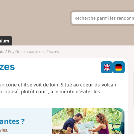
mium
ats
Puy Griou à partir des Chazes
azes
n cône et il se voit de loin. Situé au coeur du volcan
proposé, plutôt court, a le mérite d'éviter les
antes ?
ies.