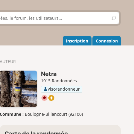
R
e
c
h
e
Inscription
Connexion
r
c
h
AUTEUR
e
r
Netra
1015 Randonnées
Visorandonneur
Commune :
Boulogne-Billancourt (92100)
Carte de la randonnée