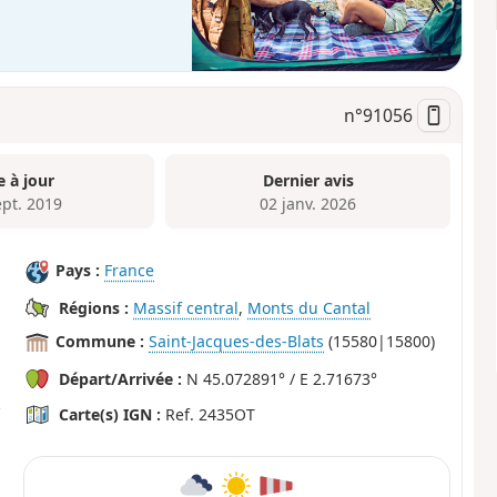
n°
91056
e à jour
Dernier avis
ept. 2019
02 janv. 2026
Pays :
France
Régions :
Massif central
,
Monts du Cantal
Commune :
Saint-Jacques-des-Blats
(15580|15800)
Départ/Arrivée :
N 45.072891° / E 2.71673°
Carte(s) IGN :
Ref. 2435OT