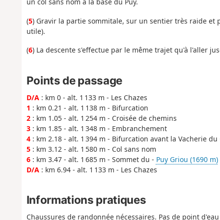
un col sans nom à la base du Puy.
(
5
) Gravir la partie sommitale, sur un sentier très raide e
utile).
(
6
) La descente s'effectue par le même trajet qu'à l'aller ju
Points de passage
D/A
: km 0 - alt. 1 133 m - Les Chazes
1
: km 0.21 - alt. 1 138 m - Bifurcation
2
: km 1.05 - alt. 1 254 m - Croisée de chemins
3
: km 1.85 - alt. 1 348 m - Embranchement
4
: km 2.18 - alt. 1 394 m - Bifurcation avant la Vacherie du
5
: km 3.12 - alt. 1 580 m - Col sans nom
6
: km 3.47 - alt. 1 685 m - Sommet du -
Puy Griou (1690 m)
D/A
: km 6.94 - alt. 1 133 m - Les Chazes
Informations pratiques
Chaussures de randonnée nécessaires. Pas de point d'eau 