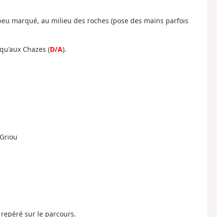
t peu marqué, au milieu des roches (pose des mains parfois
squ'aux Chazes (
D/A
).
 Griou
repéré sur le parcours.