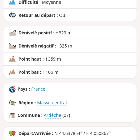
Difficulté :
Moyenne
Retour au départ :
Oui
Dénivelé positif :
+ 329 m
Dénivelé négatif :
- 325 m
Point haut :
1 359 m
Point bas :
1 106 m
Pays :
France
Région :
Massif central
Commune :
Ardèche
(07)
Départ/Arrivée :
N 44.637854° / E 4.050867°