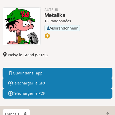
AUTEUR
Metalika
10 Randonnées
Visorandonneur
Noisy-le-Grand (93160)
Ouvrir dans l'app
Télécharger le GPX
Télécharger le PDF
C