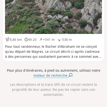
9,86 km
4h 20
+541 m
-538 m
D
D
D
D
i
u
é
é
Pour tout randonneur, le Rocher d'Abraham ne se conçoit
s
r
n
n
qu'au départ de Mayres. Le circuit décrit ci-après s'adresse
t
é
i
i
à des personnes qui souhaitent parvenir à ce sommet avec
a
e
v
v
un effort moindre. Il est réalisable sur une après-midi, ne
n
e
e
présente guère de difficultés, mis à part l'ascension finale,
c
l
l
Pour plus d'itinéraires, à pied ou autrement, utilisez notre
e
é
é
et permet de bénéficier de vastes et magnifiques paysages
moteur de recherche
.
p
n
tout au long du parcours.
o
é
s
g
Les descriptions et la trace GPS de ce circuit restent la
i
a
propriété de leur auteur. Ne pas les copier sans son
t
t
autorisation.
i
i
f
f