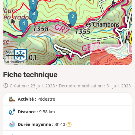
5
r
l
3
2
a
4
c
a
r
t
500 m
e
Attributions
e
2km
8km
n
Fiche technique
g
Création :
23 juil. 2023
• Dernière modification :
31 juil. 2023
r
a
Activité :
Pédestre
n
d
Distance :
9,58 km
Durée moyenne :
3h 40