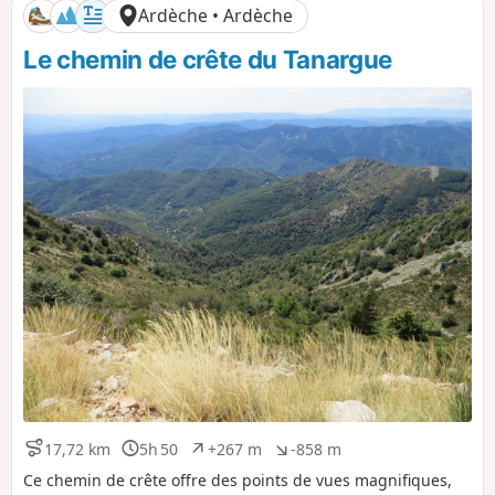
Ardèche • Ardèche
e
é
é
portions ombragées.
p
n
Le chemin de crête du Tanargue
o
é
s
g
i
a
t
t
i
i
f
f
17,72 km
5h 50
+267 m
-858 m
D
D
D
D
i
u
é
é
Ce chemin de crête offre des points de vues magnifiques,