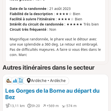
Date de la randonnée
: 21 août 2023
Fiabilité de la description
: ★★★★☆ Bien
Facilité à suivre l'itinéraire
: ★★★★☆ Bien
Intérêt du circuit de randonnée
: ★★★★★ Très bien
Circuit très fréquenté
: Non
Magnifique randonnée, le phare vaut le détour avec
une vue splendide a 360 deg. Le retour est ombragé.
Pas de difficultés majeures. A faire si vous êtes dans le
coin. Marc
Autres itinéraires dans le secteur
Ardèche • Ardèche
Les Gorges de la Borne au départ du
Bez
13,11 km
5h 20
+569 m
-574 m
D
D
D
D