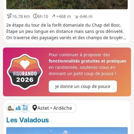
16,78 km
6h 10
+468 m
-646 m
D
D
D
D
i
u
é
é
2e étape du tour de la forêt domaniale du Chap del Bosc.
s
r
n
n
Étape un peu longue en distance mais sans gros dénivelé.
t
é
i
i
On traverse des paysages variés et des champs de bruyère
a
e
v
v
en fleur, et de genêts. Direction Sud, toute.
n
e
e
c
l
l
Pour continuer à proposer des
e
é
é
fonctionnalités gratuites et pratiques
p
n
o
é
en randonnée, soutenez-nous en
s
g
donnant un petit coup de pouce !
i
a
t
t
Je donne un coup de pouce
i
i
f
f
Astet • Ardèche
Les Valadous