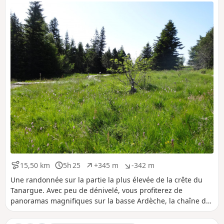
t
t
pâturage (voir informations pratiques).
i
i
f
f
15,50 km
5h 25
+345 m
-342 m
D
D
D
D
i
u
é
é
Une randonnée sur la partie la plus élevée de la crête du
s
r
n
n
Tanargue. Avec peu de dénivelé, vous profiterez de
t
é
i
i
panoramas magnifiques sur la basse Ardèche, la chaîne des
a
e
v
v
Alpes et le plateau ardéchois. En plein été, vous
n
e
e
bénéficierez de la fraicheur de l'altitude et de grandes
c
l
l