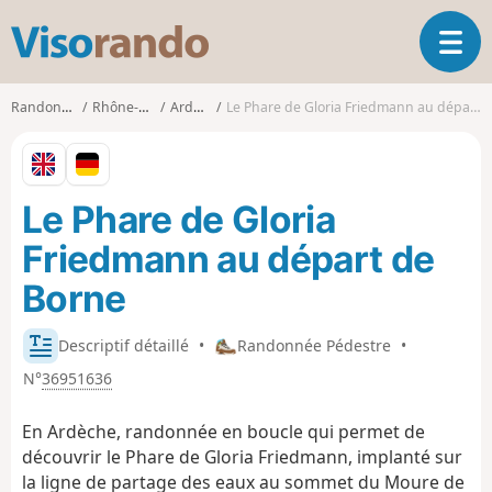
V
O
i
u
s
v
o
Randonnées
Rhône-Alpes
Ardèche
Le Phare de Gloria Friedmann au départ de Borne
r
r
i
a
r
n
l
d
Le Phare de Gloria
a
o
n
Friedmann au départ de
a
v
Borne
i
g
Descriptif détaillé
•
Randonnée Pédestre
•
a
t
N°
36951636
i
o
En Ardèche, randonnée en boucle qui permet de
n
découvrir le Phare de Gloria Friedmann, implanté sur
la ligne de partage des eaux au sommet du Moure de