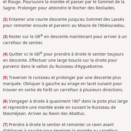
et Rouge. Poursuivre la montée et passer par le Sommet de la
Sagne. Prolonger pour atteindre le Rocher des Resliades.
(
2
) Entamer une courte descente jusqu'au Sommet des Lassès
pour remonter ensuite et parvenir au Moure de l'Abéouradou.
®
(
3
) Rester sur le GR
en descente maintenant pour arriver à un
carrefour de sentier.
®
(
4
) Quitter ici le GR
pour prendre à droite le sentier toujours
en descente. Effectuer une large boucle sur la droite pour
parvenir dans le vallon du Ruisseau d'Ayguebonne.
(
5
) Traverser le ruisseau et prolonger par une descente plus
marquée. Obliquer à gauche au virage en lacet suivant pour
trouver en sortie de forêt un carrefour à plusieurs directions.
(
6
) S'engager à droite à quasiment 180° dans la piste plus large
et reprendre une montée aisée en suivant le Ruisseau de
Masméjean. Arriver au Ravin des Abattus.
(
7
) Prendre à droite le sentier et remonter ce ravin avant
d'obliquer à gauche pour terminer la montée au carrefour