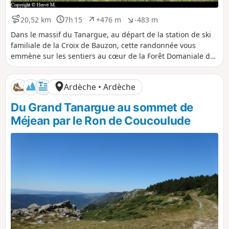
20,52 km
7h 15
+476 m
-483 m
D
D
D
D
i
u
é
é
Dans le massif du Tanargue, au départ de la station de ski
s
r
n
n
familiale de la Croix de Bauzon, cette randonnée vous
t
é
i
i
emmène sur les sentiers au cœur de la Forêt Domaniale des
a
e
v
v
Chambons, en passant par le village du même nom.
n
e
e
c
l
l
Ardèche • Ardèche
e
é
é
p
n
Du Grand Tanargue au sommet de
o
é
s
g
Méjean par le Ron de Coucoulude
i
a
t
t
i
i
f
f