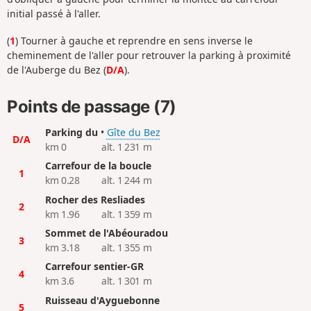
initial passé à l'aller.
(
1
) Tourner à gauche et reprendre en sens inverse le
cheminement de l'aller pour retrouver la parking à proximité
de l'Auberge du Bez (
D/A
).
Points de passage (7)
Parking du
•
Gîte du Bez
D/A
km 0
alt. 1 231 m
Carrefour de la boucle
1
km 0.28
alt. 1 244 m
Rocher des Resliades
2
km 1.96
alt. 1 359 m
Sommet de l'Abéouradou
3
km 3.18
alt. 1 355 m
Carrefour sentier-GR
4
km 3.6
alt. 1 301 m
Ruisseau d'Ayguebonne
5