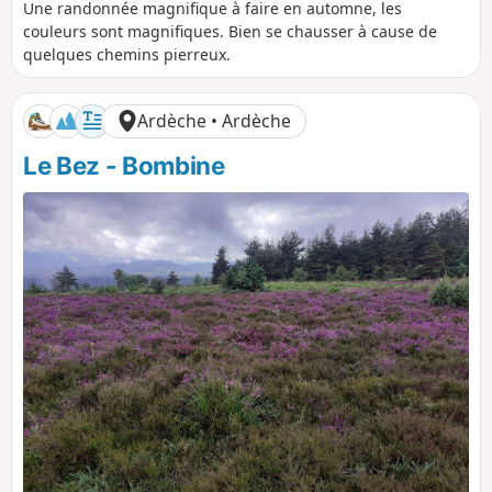
i
u
é
é
Une randonnée magnifique à faire en automne, les
s
r
n
n
couleurs sont magnifiques. Bien se chausser à cause de
t
é
i
i
quelques chemins pierreux.
a
e
v
v
n
e
e
c
l
l
Ardèche • Ardèche
e
é
é
p
n
Le Bez - Bombine
o
é
s
g
i
a
t
t
i
i
f
f