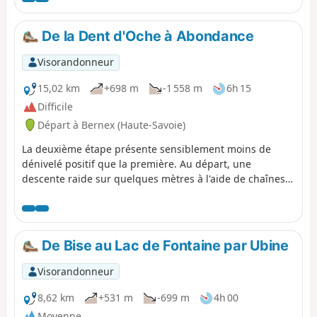
De la Dent d'Oche à Abondance
Visorandonneur
15,02 km
+698 m
-1 558 m
6h 15
Difficile
Départ à Bernex (Haute-Savoie)
La deuxième étape présente sensiblement moins de
dénivelé positif que la première. Au départ, une
descente raide sur quelques mètres à l'aide de chaînes
puis un sentier pour regagner le Chalet d'Oche. Un
passage au Lac de la case, Col de la Case d'Oche, les
Chalets Darbon pour continuer vers le Lac Fontaine
propice à une halte. Puis regagner les Chalets d'Ubine
De Bise au Lac de Fontaine par Ubine
dominés par la face Nord du Mont Chauffé. Regagner le
parking du Sauvage par le Col de la Plagne.
Visorandonneur
8,62 km
+531 m
-699 m
4h 00
Moyenne