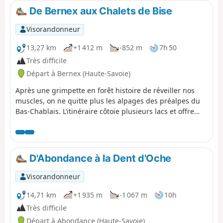
chèvres broutent paisiblement l'herbe grasse autour de
De Bernex aux Chalets de Bise
la petite chapelle entourée par une magnifique combe.
Visorandonneur
13,27 km
+1 412 m
-852 m
7h 50
Très difficile
Départ à Bernex (Haute-Savoie)
Après une grimpette en forêt histoire de réveiller nos
muscles, on ne quitte plus les alpages des préalpes du
Bas-Chablais. L’itinéraire côtoie plusieurs lacs et offre
des panoramas allant des chaînons du Jura jusqu’au
massif du Mont-Blanc avant de plonger sous les
Cornettes de Bise.
D'Abondance à la Dent d'Oche
Visorandonneur
14,71 km
+1 935 m
-1 067 m
10h
Très difficile
Départ à Abondance (Haute-Savoie)