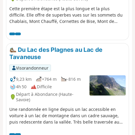
Cette première étape est la plus longue et la plus
difficile. Elle offre de superbes vues sur les sommets du
Chablais, Mont Chauffé, Cornettes de Bise, Mont de
Grange, ainsi que sur les Dents du Midi et le massif du
Mont Blanc, surtout dans la première partie, et le Léman
depuis la Dent d'Oche. Vaches, chèvres et bouquetins
sont aussi au rendez-vous. Vous êtes dans une zone
Du Lac des Plagnes au Lac de
protégée ! voir la réglementation dans les informations
Tavaneuse
pratiques.
Visorandonneur
9,23 km
+764 m
-816 m
4h 50
Difficile
Départ à Abondance (Haute-
Savoie)
Une randonnée en ligne depuis un lac accessible en
voiture à un lac de montagne dans un cadre sauvage,
puis redescente dans la vallée. Très belle traversée au
pied des impressionnantes faces Nord de la Pointe de la
Chavache et de la Pointe d'Entre Deux Pertuis.