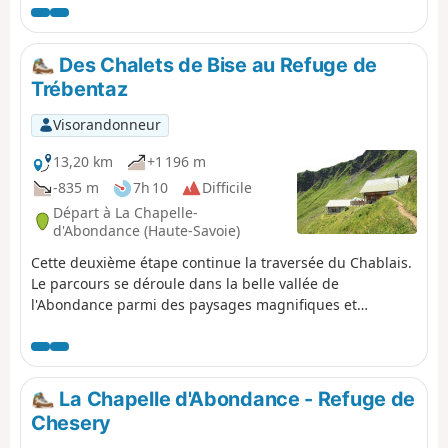
de balcons sculptés et décorés. Dégustation fortement
recommandée du fromage AOP Abondance. Vous êtes
sur une zone protégée ! Voir la réglementation dans les
Des Chalets de Bise au Refuge de
informations pratiques.
Trébentaz
Visorandonneur
13,20 km
+1 196 m
-835 m
7h 10
Difficile
Départ à La Chapelle-
d'Abondance (Haute-Savoie)
Cette deuxième étape continue la traversée du Chablais.
Le parcours se déroule dans la belle vallée de
l'Abondance parmi des paysages magnifiques et
reposant. Du chalet de Bise se présente une raide
montée jusqu'au Pas de la Bosse. Du col, le sentier
redescend sur les chalets de Chevenne puis suit le
ruisseau de Sechet pour continuer la descente en rive
La Chapelle d'Abondance - Refuge de
droite jusqu'à la Chapelle d'Abondance. Il longe le
Chesery
ruisseau des Thoules puis La Dranse qu'il quitte au