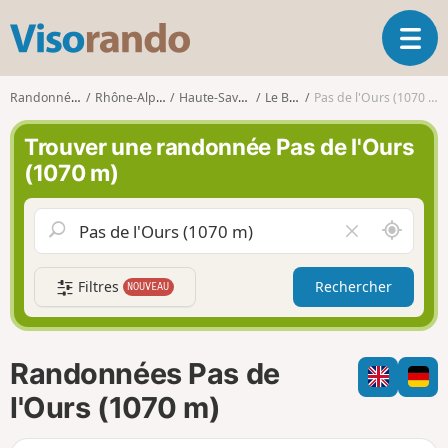
V
O
i
u
s
v
o
Randonnées
Rhône-Alpes
Haute-Savoie
Le Biot
Pas de l'Ours (1070 m)
r
r
i
a
Trouver une randonnée Pas de l'Ours
r
n
(1070 m)
l
d
a
o
n
A
V
a
u
i
v
t
d
i
Filtres
Rechercher
NOUVEAU
o
e
g
u
r
a
r
l
t
d
e
i
Randonnées Pas de
e
c
o
m
h
l'Ours (1070 m)
n
o
a
i
m