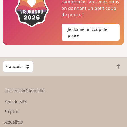
randonnée, soutenez-nous
en donnant un petit coup
de pouce !
Je donne un coup de
pouce
C
R
h
e
o
t
i
o
s
CGU et confidentialité
u
i
r
s
Plan du site
e
s
n
e
Emplois
h
z
Actualités
a
u