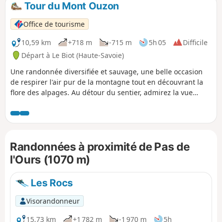
Tour du Mont Ouzon
p
Office de tourisme
10,59 km
+718 m
-715 m
5h 05
Difficile
Départ à Le Biot (Haute-Savoie)
Une randonnée diversifiée et sauvage, une belle occasion
de respirer l'air pur de la montagne tout en découvrant la
flore des alpages. Au détour du sentier, admirez la vue
panoramique sur la Vallée d'Aulps et le Léman. Un
complément, décrit dans les informations pratiques,
permet de monter jusqu'au sommet du Mont Ouzon d'où
vous bénéficiez d'une vue à 360° sur le Chablais, la chaîne
Randonnées à proximité de Pas de
du Mont-Blanc, les sommets suisses et le Léman.
l'Ours (1070 m)
Les Rocs
Visorandonneur
15,73 km
+1 782 m
-1 970 m
5h