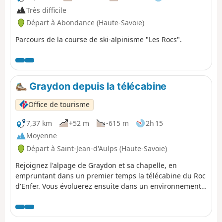
Très difficile
Départ à Abondance (Haute-Savoie)
Parcours de la course de ski-alpinisme "Les Rocs".
Graydon depuis la télécabine
Office de tourisme
7,37 km
+52 m
-615 m
2h 15
Moyenne
Départ à Saint-Jean-d'Aulps (Haute-Savoie)
Rejoignez l'alpage de Graydon et sa chapelle, en
empruntant dans un premier temps la télécabine du Roc
d'Enfer. Vous évoluerez ensuite dans un environnement
paisible, entre gentianes et vaches en pâture, avec pour
toile de fond le Mont Blanc... L'Alpage de Graydon s'étend
au pied du majestueux Roc d'Enfer, les vaches et les