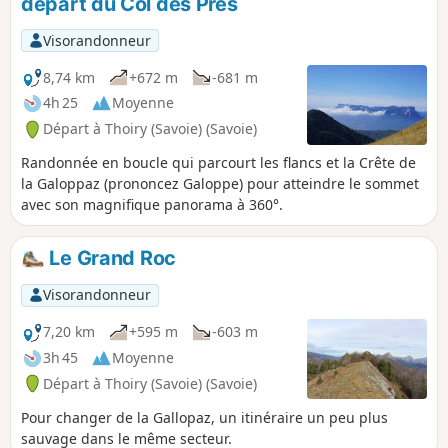
départ du Col des Prés
Visorandonneur
8,74 km
+672 m
-681 m
4h 25
Moyenne
Départ à Thoiry (Savoie) (Savoie)
Randonnée en boucle qui parcourt les flancs et la Crête de
la Galoppaz (prononcez Galoppe) pour atteindre le sommet
avec son magnifique panorama à 360°.
Le Grand Roc
Visorandonneur
7,20 km
+595 m
-603 m
3h 45
Moyenne
Départ à Thoiry (Savoie) (Savoie)
Pour changer de la Gallopaz, un itinéraire un peu plus
sauvage dans le même secteur.