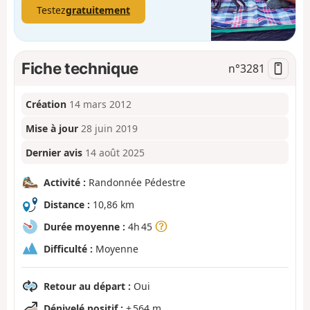
Testez
gratuitement
Fiche technique
n°
3281
Création
14 mars 2012
Mise à jour
28 juin 2019
Dernier avis
14 août 2025
Activité :
Randonnée Pédestre
Distance :
10,86 km
Durée moyenne :
4h 45
Difficulté :
Moyenne
Retour au départ :
Oui
Dénivelé positif :
+ 564 m