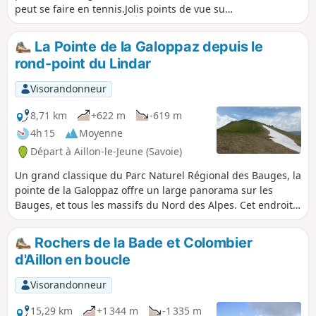
peut se faire en tennis.Jolis points de vue sur
la petite station de ski dont les pentes font
face au trajet décrit ci-après.Découverte du
La Pointe de la Galoppaz depuis le
village de chalets de La Mense.
rond-point du Lindar
Visorandonneur
8,71 km
+622 m
-619 m
4h 15
Moyenne
Départ à Aillon-le-Jeune (Savoie)
Un grand classique du Parc Naturel Régional des Bauges, la
pointe de la Galoppaz offre un large panorama sur les
Bauges, et tous les massifs du Nord des Alpes. Cet endroit
est très fréquenté par les planeurs, les parapentes et les
rapaces.
Rochers de la Bade et Colombier
d'Aillon en boucle
Visorandonneur
15,29 km
+1 344 m
-1 335 m