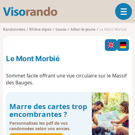
V
O
i
u
s
v
o
Randonnées
Rhône-Alpes
Savoie
Aillon-le-Jeune
Le Mont Morbié
r
r
i
a
r
n
l
d
Le Mont Morbié
a
o
n
a
Sommet facile offrant une vue circulaire sur le Massif
v
des Bauges.
i
g
a
t
Marre des cartes trop
i
encombrantes ?
o
n
Personnalisez les pdf de vos
randonnées selon vos envies.