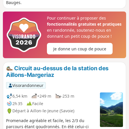
Bauges.
Pour continuer à proposer des
fonctionnalités gratuites et pratiques
en randonnée, soutenez-nous en
donnant un petit coup de pouce !
Je donne un coup de pouce
Circuit au-dessus de la station des
Aillons-Margeriaz
Visorandonneur
6,54 km
+249 m
-253 m
2h 35
Facile
Départ à Aillon-le-Jeune (Savoie)
Promenade agréable et facile, les 2/3 du
parcours étant goudronnés. En été celui-ci