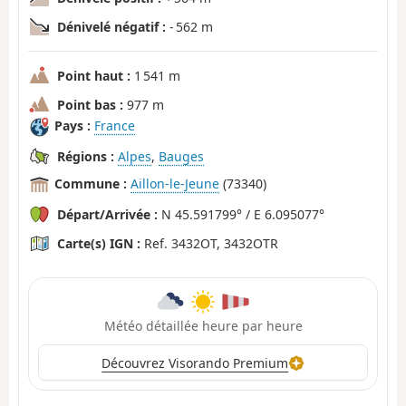
Dénivelé négatif :
- 562 m
Point haut :
1 541 m
Point bas :
977 m
Pays :
France
Régions :
Alpes
,
Bauges
Commune :
Aillon-le-Jeune
(73340)
Départ/Arrivée :
N 45.591799° / E 6.095077°
Carte(s) IGN :
Ref. 3432OT, 3432OTR
Météo détaillée heure par heure
Découvrez Visorando Premium