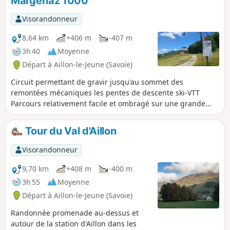
Margeriaz 1000
Visorandonneur
8,64 km
+406 m
-407 m
3h 40
Moyenne
Départ à Aillon-le-Jeune (Savoie)
Circuit permettant de gravir jusqu'au sommet des
remontées mécaniques les pentes de descente ski-VTT
Parcours relativement facile et ombragé sur une grande
partie.
Tour du Val d'Aillon
Visorandonneur
9,70 km
+408 m
-400 m
3h 55
Moyenne
Départ à Aillon-le-Jeune (Savoie)
Randonnée promenade au-dessus et
autour de la station d'Aillon dans les