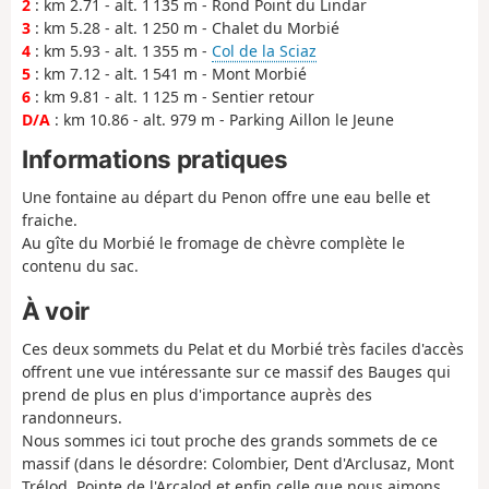
2
: km 2.71 - alt. 1 135 m - Rond Point du Lindar
3
: km 5.28 - alt. 1 250 m - Chalet du Morbié
4
: km 5.93 - alt. 1 355 m -
Col de la Sciaz
5
: km 7.12 - alt. 1 541 m - Mont Morbié
6
: km 9.81 - alt. 1 125 m - Sentier retour
D/A
: km 10.86 - alt. 979 m - Parking Aillon le Jeune
Informations pratiques
Une fontaine au départ du Penon offre une eau belle et
fraiche.
Au gîte du Morbié le fromage de chèvre complète le
contenu du sac.
À voir
Ces deux sommets du Pelat et du Morbié très faciles d'accès
offrent une vue intéressante sur ce massif des Bauges qui
prend de plus en plus d'importance auprès des
randonneurs.
Nous sommes ici tout proche des grands sommets de ce
massif (dans le désordre: Colombier, Dent d'Arclusaz, Mont
Trélod, Pointe de l'Arcalod et enfin celle que nous aimons