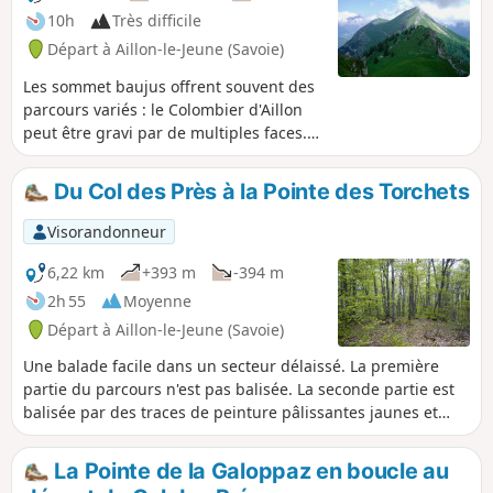
10h
Très difficile
Départ à Aillon-le-Jeune (Savoie)
Les sommet baujus offrent souvent des
parcours variés : le Colombier d'Aillon
peut être gravi par de multiples faces.
Cette boucle est un peu plus relevée
que les accès classiques, puisqu'elle
Du Col des Près à la Pointe des Torchets
propose de parcourir la crête des
Rochers de la Bade qui demande effort
Visorandonneur
et attention : la descente sur le Col de la
Cochette peut être aérienne et
6,22 km
+393 m
-394 m
physique, à pratiquer plutôt par temps
2h 55
Moyenne
sec.
Départ à Aillon-le-Jeune (Savoie)
Une balade facile dans un secteur délaissé. La première
partie du parcours n'est pas balisée. La seconde partie est
balisée par des traces de peinture pâlissantes jaunes et
vertes sur les arbres.
La Pointe de la Galoppaz en boucle au