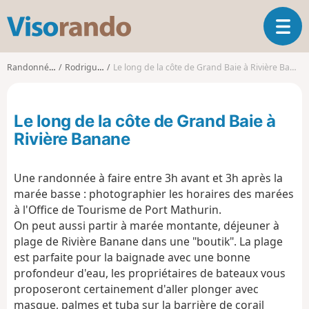
V
O
i
u
s
v
o
Randonnées
Rodrigues
Le long de la côte de Grand Baie à Rivière Banane
r
r
i
a
r
n
Le long de la côte de Grand Baie à
l
d
a
Rivière Banane
o
n
a
Une randonnée à faire entre 3h avant et 3h après la
v
i
marée basse : photographier les horaires des marées
g
à l'Office de Tourisme de Port Mathurin.
a
On peut aussi partir à marée montante, déjeuner à
t
plage de Rivière Banane dans une "boutik". La plage
i
est parfaite pour la baignade avec une bonne
o
profondeur d'eau, les propriétaires de bateaux vous
n
proposeront certainement d'aller plonger avec
masque, palmes et tuba sur la barrière de corail