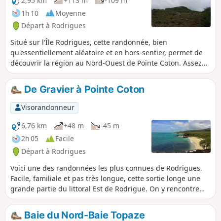
2,95 km
+113 m
-109 m
d’hôtes du point de départ se situe à 280 mètres d’altitude,
1h 10
Moyenne
non loin de Mont Lubin, un lieu stratégique de l’île. C’est ici
Départ à Rodrigues
que se croisent tous les bus reliant les quatre coins de
Rodrigues.
Situé sur l'Île Rodrigues, cette randonnée, bien
qu'essentiellement aléatoire et en hors-sentier, permet de
découvrir la région au Nord-Ouest de Pointe Coton. Assez
facile, elle offre de magnifiques panoramas sur cette
région, en particulier quand on arrive au sommet de la
De Gravier à Pointe Coton
montagne. On y découvre une partie méconnue de
Rodrigues qui est surnommé "la perle des Mascareignes".
Visorandonneur
Ce parcours chemine à travers les épineux sur toute sa
longueur. Bien regarder où vous allez.
6,76 km
+48 m
-45 m
2h 05
Facile
Départ à Rodrigues
Voici une des randonnées les plus connues de Rodrigues.
Facile, familiale et pas très longue, cette sortie longe une
grande partie du littoral Est de Rodrigue. On y rencontre
des criques et des plages de sable fin qui se succèdent et
qui sont toutes aussi belles les unes que les autres. C'est
Baie du Nord-Baie Topaze
l'occasion idéale pour faire trempette. Cette randonnée