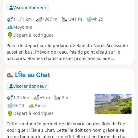
offre de beaux points de vue sur la région. On comprend
Visorandonneur
ainsi facilement pourquoi Rodrigues est surnommé "la
Perle des Mascareignes".
11,71 km
+367 m
-341 m
4h 25
Moyenne
Départ à Rodrigues
Point de départ sur le parking de Baie du Nord. Accessible
aussi en bus. Prévoir de l'eau. Pas de point d'eau sur le
parcours. Bonnes chaussures et protection solaire
(casquette, crème). Magnifiques points de vue sur la zone
côtière et sur les îles Coco et Ile au Sables. Arrivée à un
L'Île au Chat
arrêt de bus.
Visorandonneur
1,24 km
+3 m
-3 m
0h 20
Facile
Départ à Rodrigues
Cette randonnée permet de découvrir un des îlots de l'île
Rodrigue : l'Île au Chat. Cette île doit son nom grâce à sa
forme bien particulière : en effet elle est en forme de chat.