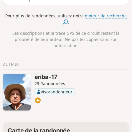
On fera plus précisément le tour de la tête du chat en
longeant la côte. Assez courte on peut la faire en moins de
Pour plus de randonnées, utilisez notre
moteur de recherche
30 minutes. La seule plage croisée sera celle du point de
.
départ le paysage est paradisiaque le long de la balade.
Randonnée cependant accessible qu'en bateau et sous
Les descriptions et la trace GPS de ce circuit restent la
réservation !
propriété de leur auteur. Ne pas les copier sans son
autorisation.
AUTEUR
eriba-17
29 Randonnées
Visorandonneur
Carte de la randonnée