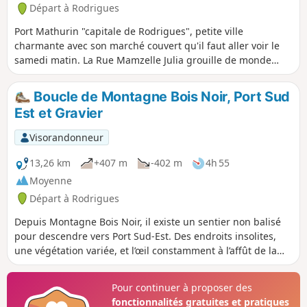
Départ à Rodrigues
Port Mathurin "capitale de Rodrigues", petite ville
charmante avec son marché couvert qu'il faut aller voir le
samedi matin. La Rue Mamzelle Julia grouille de monde
avec tous ces commerces. À quelques encablures de Port
Mathurin, sur la hauteur, est érigée une croix symbolisant
Boucle de Montagne Bois Noir, Port Sud
l'année 2000. Depuis Port Mathurin, un sentier permet de
Est et Gravier
rejoindre Mont Lubin en passant dans une très belle forêt
avec des arbres magnifiques.
Visorandonneur
13,26 km
+407 m
-402 m
4h 55
Moyenne
Départ à Rodrigues
Depuis Montagne Bois Noir, il existe un sentier non balisé
pour descendre vers Port Sud-Est. Des endroits insolites,
une végétation variée, et l’œil constamment à l’affût de la
trace pour ne pas trop s’éloigner de notre destination. La
marche s’effectue à travers les pâturages des vaches et des
Pour continuer à proposer des
cochons, entre les pandanus et d’autres variétés d’arbres et
fonctionnalités gratuites et pratiques