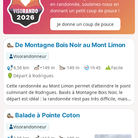
de plantes. Un joli petit cardinal nous accompagne pendant
en randonnée, soutenez-nous en
un bon bout de chemin, fidèle compagnon de route.
donnant un petit coup de pouce !
Je donne un coup de pouce
De Montagne Bois Noir au Mont Limon
Visorandonneur
4,56 km
+149 m
-149 m
1h 45
Facile
Départ à Rodrigues
Cette randonnée au Mont Limon permet d'atteindre le point
culminant de Rodrigues. Basés à Montagne Bois Noir, le
départ est idéal : la randonnée n’est pas très difficile, mais
elle permet déjà de s’imprégner pleinement de
l’atmosphère rodriguaise. Ici, la vie s’écoule paisiblement :
Balade à Pointe Coton
le matin sans se presser, l’après-midi tout en douceur.La
nature est luxuriante et les animaux — vaches, biquettes,
Visorandonneur
cochons, poules et chiens — vivent presque en liberté,
donnant à l’île un charme authentique et rural.La table