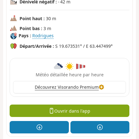
Dénivelé négatif :
- 42 m
Point haut :
30 m
Point bas :
3 m
Pays :
Rodrigues
Départ/Arrivée :
S 19.673531° / E 63.447499°
Météo détaillée heure par heure
Découvrez Visorando Premium
Ouvrir dans l'app