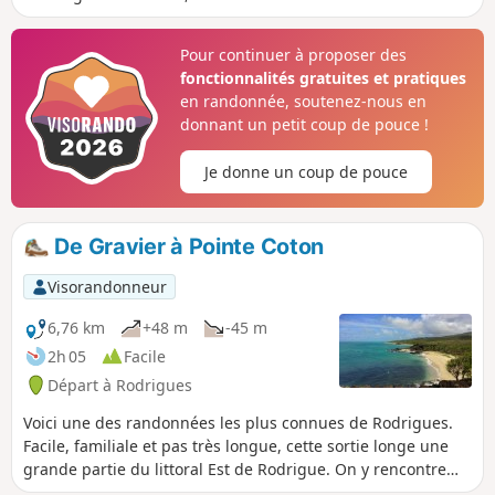
trace pour ne pas trop s’éloigner de notre destination. La
marche s’effectue à travers les pâturages des vaches et des
Pour continuer à proposer des
cochons, entre les pandanus et d’autres variétés d’arbres et
fonctionnalités gratuites et pratiques
de plantes. Un joli petit cardinal nous accompagne pendant
en randonnée, soutenez-nous en
un bon bout de chemin, fidèle compagnon de route.
donnant un petit coup de pouce !
Je donne un coup de pouce
De Gravier à Pointe Coton
Visorandonneur
6,76 km
+48 m
-45 m
2h 05
Facile
Départ à Rodrigues
Voici une des randonnées les plus connues de Rodrigues.
Facile, familiale et pas très longue, cette sortie longe une
grande partie du littoral Est de Rodrigue. On y rencontre
des criques et des plages de sable fin qui se succèdent et