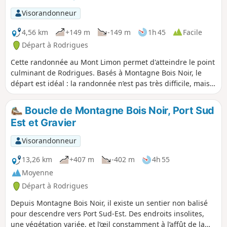
Visorandonneur
4,56 km
+149 m
-149 m
1h 45
Facile
Départ à Rodrigues
Cette randonnée au Mont Limon permet d'atteindre le point
culminant de Rodrigues. Basés à Montagne Bois Noir, le
départ est idéal : la randonnée n’est pas très difficile, mais
elle permet déjà de s’imprégner pleinement de
l’atmosphère rodriguaise. Ici, la vie s’écoule paisiblement :
Boucle de Montagne Bois Noir, Port Sud
le matin sans se presser, l’après-midi tout en douceur.La
Est et Gravier
nature est luxuriante et les animaux — vaches, biquettes,
cochons, poules et chiens — vivent presque en liberté,
Visorandonneur
donnant à l’île un charme authentique et rural.La table
d’hôtes du point de départ se situe à 280 mètres d’altitude,
13,26 km
+407 m
-402 m
4h 55
non loin de Mont Lubin, un lieu stratégique de l’île. C’est ici
Moyenne
que se croisent tous les bus reliant les quatre coins de
Départ à Rodrigues
Rodrigues.
Depuis Montagne Bois Noir, il existe un sentier non balisé
pour descendre vers Port Sud-Est. Des endroits insolites,
une végétation variée, et l’œil constamment à l’affût de la