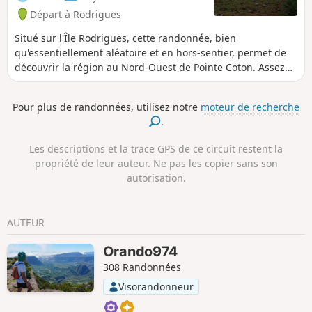
Départ à Rodrigues
Situé sur l'Île Rodrigues, cette randonnée, bien
qu'essentiellement aléatoire et en hors-sentier, permet de
découvrir la région au Nord-Ouest de Pointe Coton. Assez
facile, elle offre de magnifiques panoramas sur cette
région, en particulier quand on arrive au sommet de la
Pour plus de randonnées, utilisez notre
moteur de recherche
montagne. On y découvre une partie méconnue de
.
Rodrigues qui est surnommé "la perle des Mascareignes".
Ce parcours chemine à travers les épineux sur toute sa
Les descriptions et la trace GPS de ce circuit restent la
longueur. Bien regarder où vous allez.
propriété de leur auteur. Ne pas les copier sans son
autorisation.
AUTEUR
Orando974
308 Randonnées
Visorandonneur