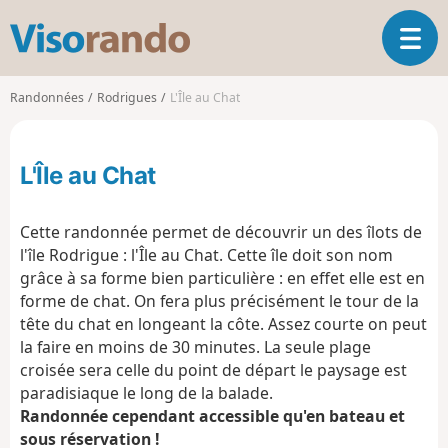
V
O
i
u
s
v
o
Randonnées
Rodrigues
L'Île au Chat
r
r
i
a
r
n
L'Île au Chat
l
d
a
o
n
Cette randonnée permet de découvrir un des îlots de
a
l'île Rodrigue : l'Île au Chat. Cette île doit son nom
v
grâce à sa forme bien particulière : en effet elle est en
i
g
forme de chat. On fera plus précisément le tour de la
a
tête du chat en longeant la côte. Assez courte on peut
t
la faire en moins de 30 minutes. La seule plage
i
croisée sera celle du point de départ le paysage est
o
paradisiaque le long de la balade.
n
Randonnée cependant accessible qu'en bateau et
sous réservation !