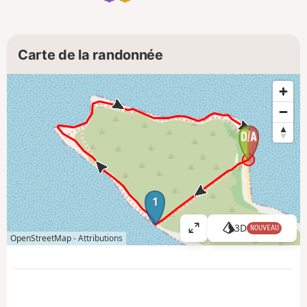
Carte de la randonnée
1
3D
NOUVEAU
A
OpenStreetMap -
Attributions
ff
i
c
h
e