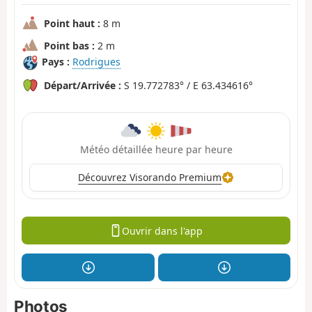
Point haut :
8 m
Point bas :
2 m
Pays :
Rodrigues
Départ/Arrivée :
S 19.772783° / E 63.434616°
Météo détaillée heure par heure
Découvrez Visorando Premium
Ouvrir dans l'app
Photos