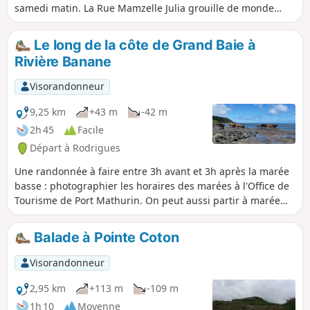
samedi matin. La Rue Mamzelle Julia grouille de monde
avec tous ces commerces. À quelques encablures de Port
Mathurin, sur la hauteur, est érigée une croix symbolisant
Le long de la côte de Grand Baie à
l'année 2000. Depuis Port Mathurin, un sentier permet de
Rivière Banane
rejoindre Mont Lubin en passant dans une très belle forêt
avec des arbres magnifiques.
Visorandonneur
9,25 km
+43 m
-42 m
2h 45
Facile
Départ à Rodrigues
Une randonnée à faire entre 3h avant et 3h après la marée
basse : photographier les horaires des marées à l'Office de
Tourisme de Port Mathurin. On peut aussi partir à marée
montante, déjeuner à plage de Rivière Banane dans une
"boutik". La plage est parfaite pour la baignade avec une
Balade à Pointe Coton
bonne profondeur d'eau, les propriétaires de bateaux vous
proposeront certainement d'aller plonger avec masque,
Visorandonneur
palmes et tuba sur la barrière de corail (matériel fourni).
2,95 km
+113 m
-109 m
1h 10
Moyenne