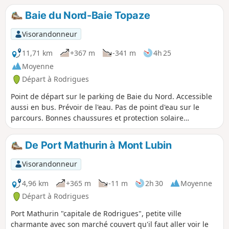
qui sont toutes aussi belles les unes que les autres. C'est
Baie du Nord-Baie Topaze
l'occasion idéale pour faire trempette. Cette randonnée
offre de beaux points de vue sur la région. On comprend
Visorandonneur
ainsi facilement pourquoi Rodrigues est surnommé "la
Perle des Mascareignes".
11,71 km
+367 m
-341 m
4h 25
Moyenne
Départ à Rodrigues
Point de départ sur le parking de Baie du Nord. Accessible
aussi en bus. Prévoir de l'eau. Pas de point d'eau sur le
parcours. Bonnes chaussures et protection solaire
(casquette, crème). Magnifiques points de vue sur la zone
côtière et sur les îles Coco et Ile au Sables. Arrivée à un
De Port Mathurin à Mont Lubin
arrêt de bus.
Visorandonneur
4,96 km
+365 m
-11 m
2h 30
Moyenne
Départ à Rodrigues
Port Mathurin "capitale de Rodrigues", petite ville
charmante avec son marché couvert qu'il faut aller voir le