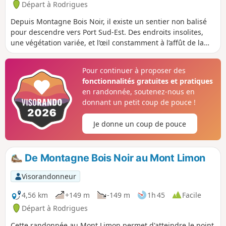
Départ à Rodrigues
Depuis Montagne Bois Noir, il existe un sentier non balisé
pour descendre vers Port Sud-Est. Des endroits insolites,
une végétation variée, et l’œil constamment à l’affût de la
trace pour ne pas trop s’éloigner de notre destination. La
marche s’effectue à travers les pâturages des vaches et des
Pour continuer à proposer des
cochons, entre les pandanus et d’autres variétés d’arbres et
fonctionnalités gratuites et pratiques
de plantes. Un joli petit cardinal nous accompagne pendant
en randonnée, soutenez-nous en
un bon bout de chemin, fidèle compagnon de route.
donnant un petit coup de pouce !
Je donne un coup de pouce
De Montagne Bois Noir au Mont Limon
Visorandonneur
4,56 km
+149 m
-149 m
1h 45
Facile
Départ à Rodrigues
Cette randonnée au Mont Limon permet d'atteindre le point