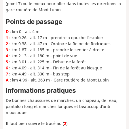
(point 7) ou le mieux pour aller dans toutes les directions la
gare routière de Mont Lubin.
Points de passage
D
: km 0 - alt. 4 m
1
: km 0.26 - alt. 17 m - prendre a gauche l'escalier
2
: km 0.38 - alt. 47 m - Oratoire la Reine de Rodrigues
3
: km 1.87 - alt. 185 m - prendre le sentier à droite
4
: km 2.13 - alt. 180 m - point de vue
5
: km 3.01 - alt. 225 m - Début de la forêt
6
: km 4.09 - alt. 314 m - Fin de la forêt au kiosque
7
: km 4.49 - alt. 330 m - bus stop
A
: km 4.96 - alt. 363 m - Gare routière de Mont Lubin
Informations pratiques
De bonnes chaussures de marches, un chapeau, de l'eau,
pantalon long et manches longues et beaucoup d'anti
moustique.
Il faut bien suivre le tracé au (
2
)