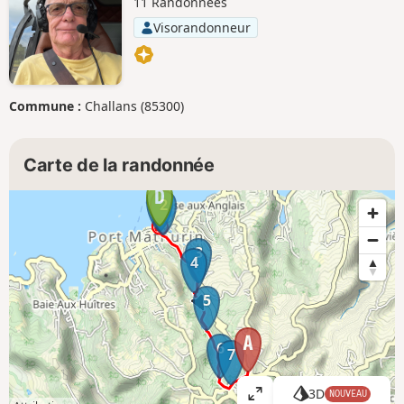
11 Randonnées
Visorandonneur
Commune :
Challans (85300)
Carte de la randonnée
1
2
3
4
5
6
7
3D
NOUVEAU
A