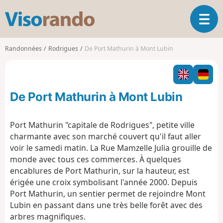
V
O
i
u
s
v
o
Randonnées
Rodrigues
De Port Mathurin à Mont Lubin
r
r
i
a
r
n
l
d
De Port Mathurin à Mont Lubin
a
o
n
a
Port Mathurin "capitale de Rodrigues", petite ville
v
charmante avec son marché couvert qu'il faut aller
i
voir le samedi matin. La Rue Mamzelle Julia grouille de
g
monde avec tous ces commerces. À quelques
a
t
encablures de Port Mathurin, sur la hauteur, est
i
érigée une croix symbolisant l'année 2000. Depuis
o
Port Mathurin, un sentier permet de rejoindre Mont
n
Lubin en passant dans une très belle forêt avec des
arbres magnifiques.