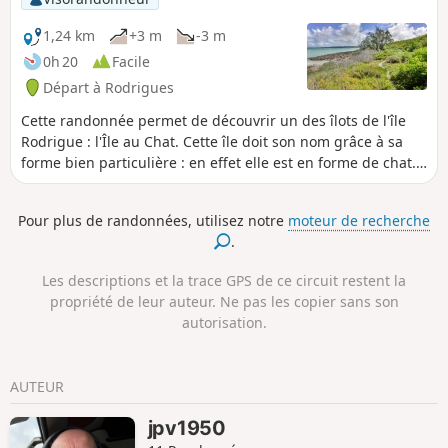
ainsi facilement pourquoi Rodrigues est surnommé "la
Perle des Mascareignes".
1,24 km
+3 m
-3 m
0h 20
Facile
Départ à Rodrigues
Cette randonnée permet de découvrir un des îlots de l'île
Rodrigue : l'Île au Chat. Cette île doit son nom grâce à sa
forme bien particulière : en effet elle est en forme de chat.
On fera plus précisément le tour de la tête du chat en
longeant la côte. Assez courte on peut la faire en moins de
Pour plus de randonnées, utilisez notre
moteur de recherche
30 minutes. La seule plage croisée sera celle du point de
.
départ le paysage est paradisiaque le long de la balade.
Randonnée cependant accessible qu'en bateau et sous
Les descriptions et la trace GPS de ce circuit restent la
réservation !
propriété de leur auteur. Ne pas les copier sans son
autorisation.
AUTEUR
jpv1950