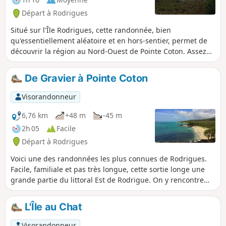
Départ à Rodrigues
Situé sur l'Île Rodrigues, cette randonnée, bien
qu'essentiellement aléatoire et en hors-sentier, permet de
découvrir la région au Nord-Ouest de Pointe Coton. Assez
facile, elle offre de magnifiques panoramas sur cette
région, en particulier quand on arrive au sommet de la
De Gravier à Pointe Coton
montagne. On y découvre une partie méconnue de
Rodrigues qui est surnommé "la perle des Mascareignes".
Visorandonneur
Ce parcours chemine à travers les épineux sur toute sa
longueur. Bien regarder où vous allez.
6,76 km
+48 m
-45 m
2h 05
Facile
Départ à Rodrigues
Voici une des randonnées les plus connues de Rodrigues.
Facile, familiale et pas très longue, cette sortie longe une
grande partie du littoral Est de Rodrigue. On y rencontre
des criques et des plages de sable fin qui se succèdent et
qui sont toutes aussi belles les unes que les autres. C'est
L'Île au Chat
l'occasion idéale pour faire trempette. Cette randonnée
offre de beaux points de vue sur la région. On comprend
Visorandonneur