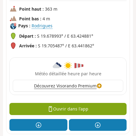
Point haut :
363 m
Point bas :
4 m
Pays :
Rodrigues
Départ :
S 19.678993° / E 63.424881°
Arrivée :
S 19.705487° / E 63.441862°
Météo détaillée heure par heure
Découvrez Visorando Premium
Ouvrir dans l'app