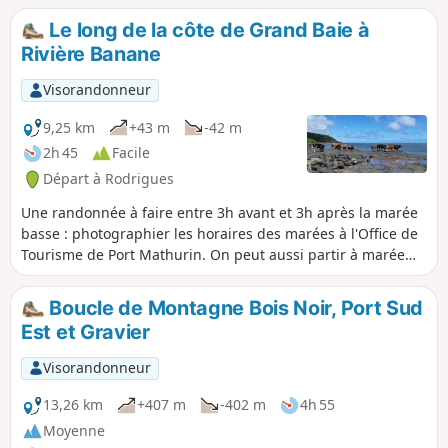
Le long de la côte de Grand Baie à
Rivière Banane
Visorandonneur
9,25 km
+43 m
-42 m
2h 45
Facile
Départ à Rodrigues
Une randonnée à faire entre 3h avant et 3h après la marée
basse : photographier les horaires des marées à l'Office de
Tourisme de Port Mathurin. On peut aussi partir à marée
montante, déjeuner à plage de Rivière Banane dans une
"boutik". La plage est parfaite pour la baignade avec une
Boucle de Montagne Bois Noir, Port Sud
bonne profondeur d'eau, les propriétaires de bateaux vous
Est et Gravier
proposeront certainement d'aller plonger avec masque,
palmes et tuba sur la barrière de corail (matériel fourni).
Visorandonneur
13,26 km
+407 m
-402 m
4h 55
Moyenne