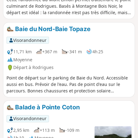
culminant de Rodrigues. Basés à Montagne Bois Noir, le
départ est idéal : la randonnée n’est pas très difficile, mais
elle permet déjà de s’imprégner pleinement de
l’atmosphère rodriguaise. Ici, la vie s’écoule paisiblement :
Baie du Nord-Baie Topaze
le matin sans se presser, l’après-midi tout en douceur.La
nature est luxuriante et les animaux — vaches, biquettes,
Visorandonneur
cochons, poules et chiens — vivent presque en liberté,
donnant à l’île un charme authentique et rural.La table
11,71 km
+367 m
-341 m
4h 25
d’hôtes du point de départ se situe à 280 mètres d’altitude,
Moyenne
non loin de Mont Lubin, un lieu stratégique de l’île. C’est ici
Départ à Rodrigues
que se croisent tous les bus reliant les quatre coins de
Rodrigues.
Point de départ sur le parking de Baie du Nord. Accessible
aussi en bus. Prévoir de l'eau. Pas de point d'eau sur le
parcours. Bonnes chaussures et protection solaire
(casquette, crème). Magnifiques points de vue sur la zone
côtière et sur les îles Coco et Ile au Sables. Arrivée à un
Balade à Pointe Coton
arrêt de bus.
Visorandonneur
2,95 km
+113 m
-109 m
1h 10
Moyenne