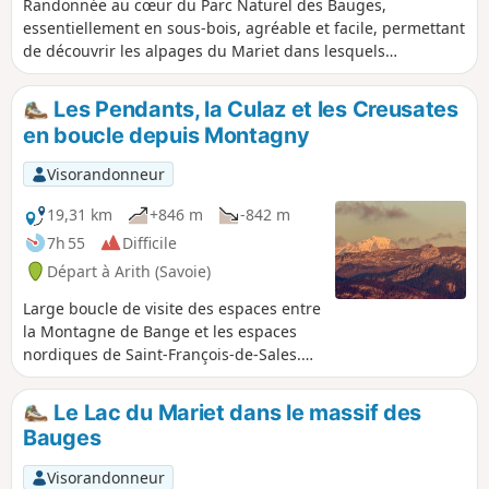
l'orientation.
Randonnée au cœur du Parc Naturel des Bauges,
essentiellement en sous-bois, agréable et facile, permettant
de découvrir les alpages du Mariet dans lesquels
s'éparpillent de jolis chalets ainsi qu'un petit lac... une
touche aquatique dans un océan de prairies fleuries. GPS
Les Pendants, la Culaz et les Creusates
conseillé !
en boucle depuis Montagny
Visorandonneur
19,31 km
+846 m
-842 m
7h 55
Difficile
Départ à Arith (Savoie)
Large boucle de visite des espaces entre
la Montagne de Bange et les espaces
nordiques de Saint-François-de-Sales.
La montée se fait par le Mariet dessus
jusqu’au Creux de Lachat, puis par le
Le Lac du Mariet dans le massif des
refuge, une grimpée aux Pendants pour
Bauges
redescendre par la crête et sa table
d’orientation jusqu’au Col de la Cochette.
Visorandonneur