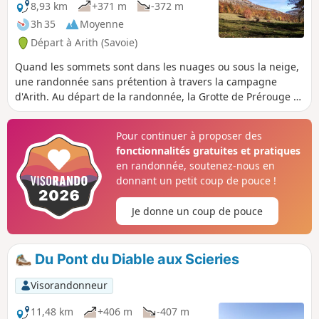
8,93 km
+371 m
-372 m
3h 35
Moyenne
Départ à Arith (Savoie)
Quand les sommets sont dans les nuages ou sous la neige,
une randonnée sans prétention à travers la campagne
d'Arith. Au départ de la randonnée, la Grotte de Prérouge et
la résurgence à proximité du moulin constituent de beaux
points d'intérêt. De belles maisons et d'anciennes granges
Pour continuer à proposer des
sont au rendez-vous.
fonctionnalités gratuites et pratiques
en randonnée, soutenez-nous en
donnant un petit coup de pouce !
Je donne un coup de pouce
Du Pont du Diable aux Scieries
Visorandonneur
11,48 km
+406 m
-407 m