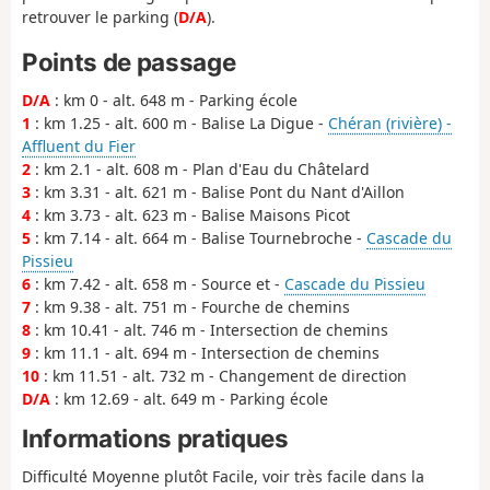
retrouver le parking (
D/A
).
Points de passage
D/A
: km 0 - alt. 648 m - Parking école
1
: km 1.25 - alt. 600 m - Balise La Digue -
Chéran (rivière) -
Affluent du Fier
2
: km 2.1 - alt. 608 m - Plan d'Eau du Châtelard
3
: km 3.31 - alt. 621 m - Balise Pont du Nant d'Aillon
4
: km 3.73 - alt. 623 m - Balise Maisons Picot
5
: km 7.14 - alt. 664 m - Balise Tournebroche -
Cascade du
Pissieu
6
: km 7.42 - alt. 658 m - Source et -
Cascade du Pissieu
7
: km 9.38 - alt. 751 m - Fourche de chemins
8
: km 10.41 - alt. 746 m - Intersection de chemins
9
: km 11.1 - alt. 694 m - Intersection de chemins
10
: km 11.51 - alt. 732 m - Changement de direction
D/A
: km 12.69 - alt. 649 m - Parking école
Informations pratiques
Difficulté Moyenne plutôt Facile, voir très facile dans la