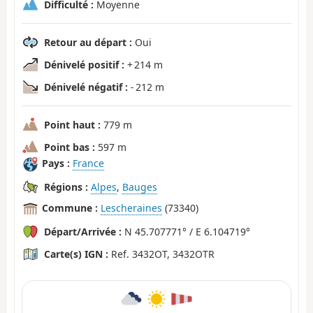
Difficulté :
Moyenne
Retour au départ :
Oui
Dénivelé positif :
+ 214 m
Dénivelé négatif :
- 212 m
Point haut :
779 m
Point bas :
597 m
Pays :
France
Régions :
Alpes
,
Bauges
Commune :
Lescheraines
(73340)
Départ/Arrivée :
N 45.707771° / E 6.104719°
Carte(s) IGN :
Ref. 3432OT, 3432OTR