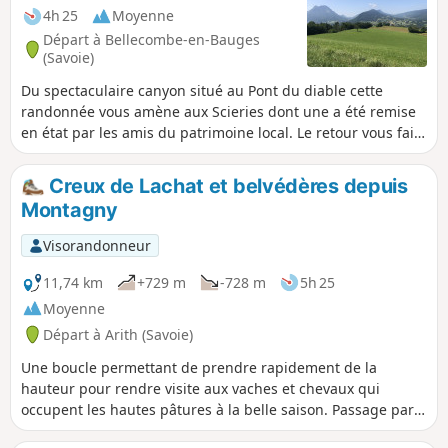
4h 25
Moyenne
Départ à Bellecombe-en-Bauges
(Savoie)
Du spectaculaire canyon situé au Pont du diable cette
randonnée vous amène aux Scieries dont une a été remise
en état par les amis du patrimoine local. Le retour vous fait
passer par le joli village de Bellecombe-en-Bauges
Creux de Lachat et belvédères depuis
Montagny
Visorandonneur
11,74 km
+729 m
-728 m
5h 25
Moyenne
Départ à Arith (Savoie)
Une boucle permettant de prendre rapidement de la
hauteur pour rendre visite aux vaches et chevaux qui
occupent les hautes pâtures à la belle saison. Passage par
quelques belvédères offrants de très belles