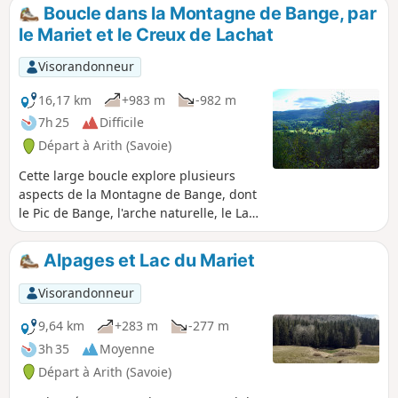
vues.Application Visorando utile sur certaines portions
Boucle dans la Montagne de Bange, par
le Mariet et le Creux de Lachat
Visorandonneur
16,17 km
+983 m
-982 m
7h 25
Difficile
Départ à Arith (Savoie)
Cette large boucle explore plusieurs
aspects de la Montagne de Bange, dont
le Pic de Bange, l'arche naturelle, le Lac
du Mariet et la crête de la Revêche à
Dolca puis au Creux de Lachat.
Alpages et Lac du Mariet
L'essentiel se déroulant en forêt et en
partie en alpages, les vues ne sont
Visorandonneur
dégagées qu'au sommet des falaises et
au Crêt de Dolca. Si aucune difficulté
9,64 km
+283 m
-277 m
technique n'est rencontrée, plusieurs
3h 35
Moyenne
sections sont hors sentier et demandent
Départ à Arith (Savoie)
une attention particulière quant à