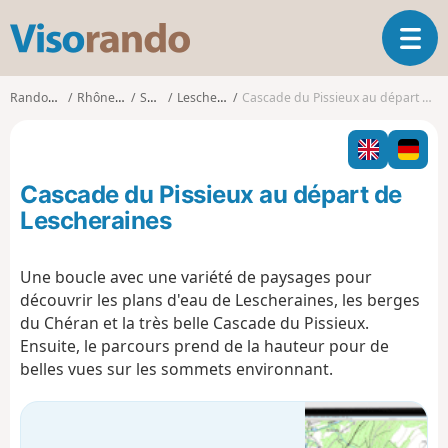
V
O
i
u
s
v
o
Randonnées
Rhône-Alpes
Savoie
Lescheraines
Cascade du Pissieux au départ de Lescheraines
r
r
i
a
r
n
l
d
Cascade du Pissieux au départ de
a
o
n
Lescheraines
a
v
Une boucle avec une variété de paysages pour
i
découvrir les plans d'eau de Lescheraines, les berges
g
a
du Chéran et la très belle Cascade du Pissieux.
t
Ensuite, le parcours prend de la hauteur pour de
i
belles vues sur les sommets environnant.
o
n