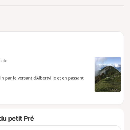
o
a
i
m
p
icile
 par le versant d’Albertville et en passant
u petit Pré