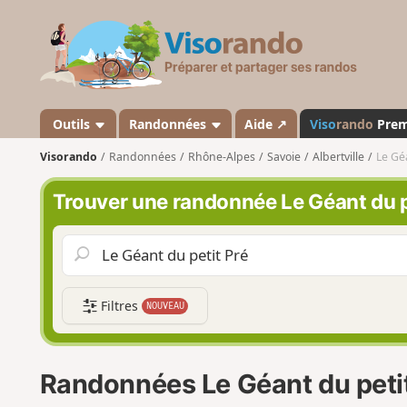
V
i
s
o
r
a
Outils
Randonnées
Aide ↗
Viso
rando
Pre
n
Visorando
Randonnées
Rhône-Alpes
Savoie
Albertville
Le Gé
d
o
Trouver une randonnée Le Géant du p
Filtres
NOUVEAU
Randonnées Le Géant du peti