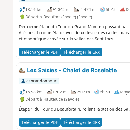
13,16 km
+1 042 m
-1 474 m
6h 45
Di
Départ à Beaufort (Savoie) (Savoie)
Deuxième étape du Tour du Grand Mont en passant par l
Arêches. Longue étape avec deux descentes raides ma
et magnifique arrivée sur la vallée des Sept Lacs.
Télécharger le PDF
Télécharger le GPX
Les Saisies - Chalet de Roselette
Visorandonneur
16,98 km
+702 m
-502 m
6h 50
Moy
Départ à Hauteluce (Savoie)
Étape 1 du Tour du Beaufortain, reliant la station des Sai
Télécharger le PDF
Télécharger le GPX