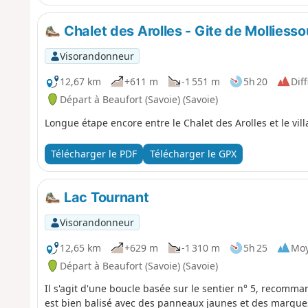
Chalet des Arolles - Gite de Molliesso
Visorandonneur
12,67 km
+611 m
-1 551 m
5h 20
Diff
Départ à Beaufort (Savoie) (Savoie)
Longue étape encore entre le Chalet des Arolles et le vil
Télécharger le PDF
Télécharger le GPX
Lac Tournant
Visorandonneur
12,65 km
+629 m
-1 310 m
5h 25
Mo
Départ à Beaufort (Savoie) (Savoie)
Il s'agit d'une boucle basée sur le sentier n° 5, recomman
est bien balisé avec des panneaux jaunes et des marques