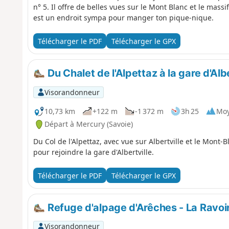
n° 5. Il offre de belles vues sur le Mont Blanc et le massif
est un endroit sympa pour manger ton pique-nique.
Télécharger le PDF
Télécharger le GPX
Du Chalet de l'Alpettaz à la gare d'Albe
Visorandonneur
10,73 km
+122 m
-1 372 m
3h 25
Mo
Départ à Mercury (Savoie)
Du Col de l'Alpettaz, avec vue sur Albertville et le Mont-
pour rejoindre la gare d'Albertville.
Télécharger le PDF
Télécharger le GPX
Refuge d'alpage d'Arêches - La Ravoi
Visorandonneur