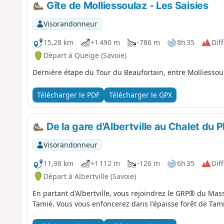
Gîte de Molliessoulaz - Les Saisies
Visorandonneur
15,28 km
+1 490 m
-786 m
8h 35
Diff
Départ à Queige (Savoie)
Dernière étape du Tour du Beaufortain, entre Molliessoul
Télécharger le PDF
Télécharger le GPX
De la gare d'Albertville au Chalet du P
Visorandonneur
11,98 km
+1 112 m
-126 m
6h 35
Diff
Départ à Albertville (Savoie)
En partant d'Albertville, vous rejoindrez le GRP® du Mas
Tamié. Vous vous enfoncerez dans l'épaisse forêt de Tami