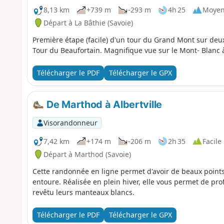
8,13 km
+739 m
-293 m
4h 25
Moye
Départ à La Bâthie (Savoie)
Première étape (facile) d'un tour du Grand Mont sur deux
Tour du Beaufortain. Magnifique vue sur le Mont- Blanc à
Télécharger le PDF
Télécharger le GPX
De Marthod à Albertville
Visorandonneur
7,42 km
+174 m
-206 m
2h 35
Facile
Départ à Marthod (Savoie)
Cette randonnée en ligne permet d'avoir de beaux points
entoure. Réalisée en plein hiver, elle vous permet de pro
revêtu leurs manteaux blancs.
Télécharger le PDF
Télécharger le GPX