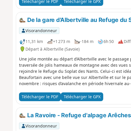
Télécharger le PDF
Télécharger le GPX
De la gare d'Albertville au Refuge du
Visorandonneur
11,31 km
+1 273 m
-184 m
6h 50
Diff
Départ à Albertville (Savoie)
Une jolie montée au départ d’Albertville avec le passage 
traversée de jolis hameaux de montagne avec des vues su
rejoindre le Refuge du Soplat des Nants. Celui-ci est id
Beaufortain avec une belle vue sur Albertville et sur le
novembre : risques d’avalanche en période hivernale au-
Télécharger le PDF
Télécharger le GPX
La Ravoire - Refuge d'alpage Arêches
Visorandonneur