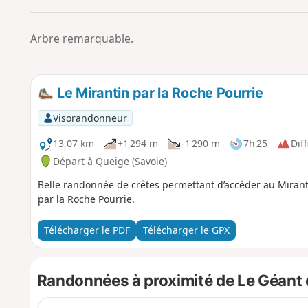
Arbre remarquable.
Le Mirantin par la Roche Pourrie
Visorandonneur
13,07 km
+1 294 m
-1 290 m
7h 25
Diff
Départ à Queige (Savoie)
Belle randonnée de crêtes permettant d’accéder au Mirantin
par la Roche Pourrie.
Télécharger le PDF
Télécharger le GPX
Randonnées à proximité de Le Géant d