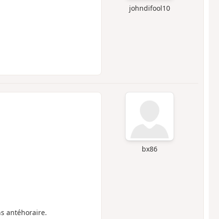
johndifool10
bx86
ns antéhoraire.