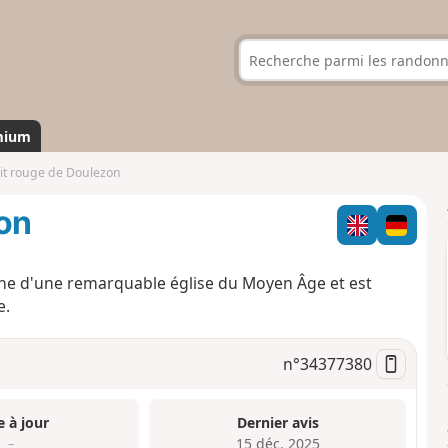
mium
uit rouge de Doulezon
zon
che d'une remarquable église du Moyen Âge et est
e.
n°
34377380
e à jour
Dernier avis
–
15 déc. 2025