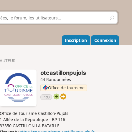
R
e
c
h
e
Inscription
Connexion
r
c
h
AUTEUR
e
r
otcastillonpujols
44 Randonnées
Office de tourisme
PRO
Office de Tourisme Castillon-Pujols
1 Allée de la République - BP 116
33350 CASTILLON LA BATAILLE
Site web :
http://www.tourisme-castillonpujols.fr