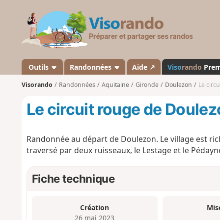
V
i
s
o
r
a
Outils
Randonnées
Aide ↗
Viso
rando
Pre
n
Visorando
Randonnées
Aquitaine
Gironde
Doulezon
Le circ
d
o
Le circuit rouge de Doule
Randonnée au départ de Doulezon. Le village est ri
traversé par deux ruisseaux, le Lestage et le Pédayn
Fiche technique
Création
Mis
26 mai 2023