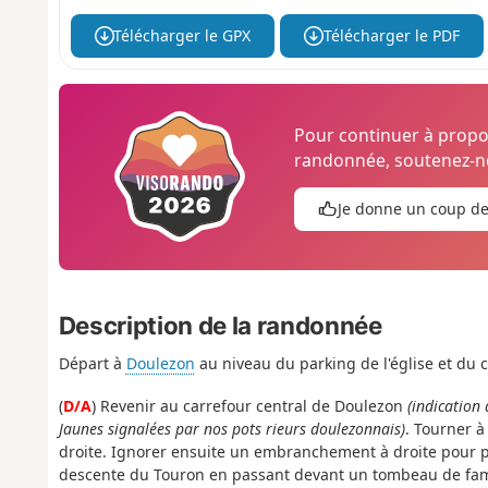
Télécharger le GPX
Télécharger le PDF
Pour continuer à prop
randonnée, soutenez-no
Je donne un coup d
Description de la randonnée
Départ à
Doulezon
au niveau du parking de l'église et du c
(
D/A
) Revenir au carrefour central de Doulezon
(indication
Jaunes signalées par nos pots rieurs doulezonnais)
. Tourner à
droite. Ignorer ensuite un embranchement à droite pour p
descente du Touron en passant devant un tombeau de famill