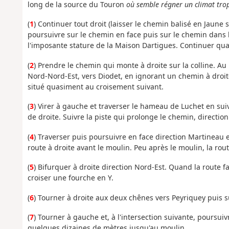
long de la source du Touron
où semble régner un climat trop
(
1
) Continuer tout droit (laisser le chemin balisé en Jaune 
poursuivre sur le chemin en face puis sur le chemin dans le
l'imposante stature de la Maison Dartigues. Continuer qua
(
2
) Prendre le chemin qui monte à droite sur la colline. Au
Nord-Nord-Est, vers Diodet, en ignorant un chemin à droit
situé quasiment au croisement suivant.
(
3
) Virer à gauche et traverser le hameau de Luchet en sui
de droite. Suivre la piste qui prolonge le chemin, direction
(
4
) Traverser puis poursuivre en face direction Martineau 
route à droite avant le moulin. Peu après le moulin, la rout
(
5
) Bifurquer à droite direction Nord-Est. Quand la route fa
croiser une fourche en Y.
(
6
) Tourner à droite aux deux chênes vers Peyriquey puis su
(
7
) Tourner à gauche et, à l'intersection suivante, poursuiv
quelques dizaines de mètres jusqu'au moulin.