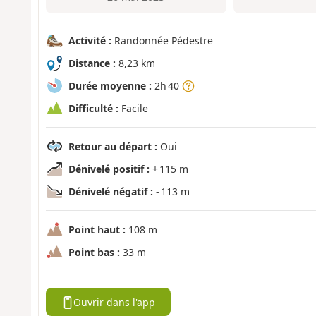
Activité :
Randonnée Pédestre
Distance :
8,23 km
Durée moyenne :
2h 40
Difficulté :
Facile
Retour au départ :
Oui
Dénivelé positif :
+ 115 m
Dénivelé négatif :
- 113 m
Point haut :
108 m
Point bas :
33 m
Ouvrir dans l'app