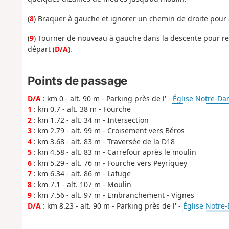
(
8
) Braquer à gauche et ignorer un chemin de droite pour
(
9
) Tourner de nouveau à gauche dans la descente pour rev
départ (
D/A
).
Points de passage
D/A
: km 0 - alt. 90 m - Parking près de l' -
Église Notre-Da
1
: km 0.7 - alt. 38 m - Fourche
2
: km 1.72 - alt. 34 m - Intersection
3
: km 2.79 - alt. 99 m - Croisement vers Béros
4
: km 3.68 - alt. 83 m - Traversée de la D18
5
: km 4.58 - alt. 83 m - Carrefour après le moulin
6
: km 5.29 - alt. 76 m - Fourche vers Peyriquey
7
: km 6.34 - alt. 86 m - Lafuge
8
: km 7.1 - alt. 107 m - Moulin
9
: km 7.56 - alt. 97 m - Embranchement - Vignes
D/A
: km 8.23 - alt. 90 m - Parking près de l' -
Église Notre