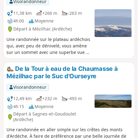
Visorandonneur
11,38 km
+266 m
-263 m
4h 00
Moyenne
Départ à Mézilhac (Ardèche)
Une randonnée sur le plateau ardéchois
qui, avec peu de dénivelé, vous amène
sur un sommet avec une superbe vue à
360° sur le Massif Central et les Alpes,
jusqu'au Mont Blanc par beau temps. À
De la Tour à eau de la Chaumasse à
noter : le tracé à l'aller a été conçu pour
Mézilhac par le Suc d'Ourseyre
privilégier la beauté des chemins et des
paysages. Les chemins, non balisés,
Visorandonneur
sont parfois difficiles à trouver. Une
bonne connaissance du terrain et des
12,49 km
+232 m
-493 m
cartes est nécessaire. Le retour par le
4h 15
Moyenne
GR® de Pays est plus simple et plus
Départ à Sagnes-et-Goudoulet
direct.
(Ardèche)
Une randonnée en aller simple sur les crêtes des monts
d'Ardèche. À faire de préférence par une belle journée de