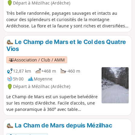
Départ à Mézilhac (Ardèche)
Très belle randonnée, paysages sauvages et intacts au
coeur des splendeurs et curiosités de la montagne
Ardéchoise. La flore et la faune y sont riches et diversifiées,
avec des espèces protégées parfois rares. L'accès au
sommet de Montivernoux offre, par temps clair, un
Le Champ de Mars et le Col des Quatre
panorama exceptionnel sur les Cévennes, les Monts Lozère,
Vios
le Tanargue, les Sucs du plateau Ardéchois, Mont Gerbier
de Jonc, Mézenc, Montfol, Mont Ventoux, Alpes et Mont-
Association / Club / AMM
Blanc.
12,87 km
+468 m
-460 m
5h 00
Moyenne
Départ à Mézilhac (Ardèche)
Le Champ de Mars est un superbe belvédère
sur les monts d'Ardèche. Facile d'accès, une
vue panoramique à 360° avec table
d'orientation permet d'apercevoir tous les
monts environnants jusqu'au Vercors.
La Cham de Mars depuis Mézilhac