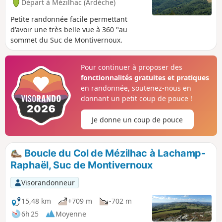
Départ à Mézilhac (Ardèche)
Petite randonnée facile permettant
d'avoir une très belle vue à 360 °au
sommet du Suc de Montivernoux.
Pour continuer à proposer des
fonctionnalités gratuites et pratiques
en randonnée, soutenez-nous en
donnant un petit coup de pouce !
Je donne un coup de pouce
Boucle du Col de Mézilhac à Lachamp-
Raphaël, Suc de Montivernoux
Visorandonneur
15,48 km
+709 m
-702 m
6h 25
Moyenne