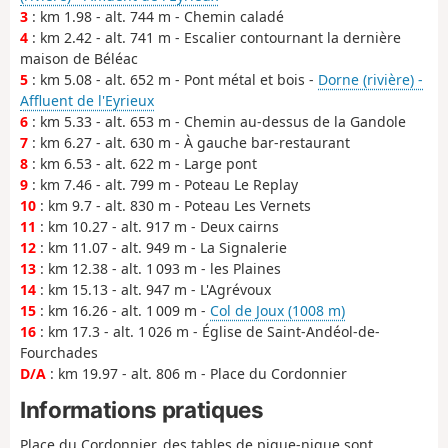
3
: km 1.98 - alt. 744 m - Chemin caladé
4
: km 2.42 - alt. 741 m - Escalier contournant la dernière
maison de Béléac
5
: km 5.08 - alt. 652 m - Pont métal et bois -
Dorne (rivière) -
Affluent de l'Eyrieux
6
: km 5.33 - alt. 653 m - Chemin au-dessus de la Gandole
7
: km 6.27 - alt. 630 m - À gauche bar-restaurant
8
: km 6.53 - alt. 622 m - Large pont
9
: km 7.46 - alt. 799 m - Poteau Le Replay
10
: km 9.7 - alt. 830 m - Poteau Les Vernets
11
: km 10.27 - alt. 917 m - Deux cairns
12
: km 11.07 - alt. 949 m - La Signalerie
13
: km 12.38 - alt. 1 093 m - les Plaines
14
: km 15.13 - alt. 947 m - L'Agrévoux
15
: km 16.26 - alt. 1 009 m -
Col de Joux (1008 m)
16
: km 17.3 - alt. 1 026 m - Église de Saint-Andéol-de-
Fourchades
D/A
: km 19.97 - alt. 806 m - Place du Cordonnier
Informations pratiques
Place du Cordonnier, des tables de pique-nique sont