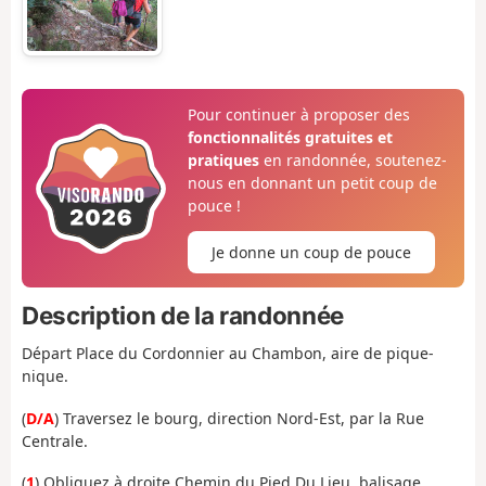
Pour continuer à proposer des
fonctionnalités gratuites et
pratiques
en randonnée, soutenez-
nous en donnant un petit coup de
pouce !
Je donne un coup de pouce
Description de la randonnée
Départ Place du Cordonnier au Chambon, aire de pique-
nique.
(
D/A
) Traversez le bourg, direction Nord-Est, par la Rue
Centrale.
(
1
) Obliquez à droite Chemin du Pied Du Lieu, balisage