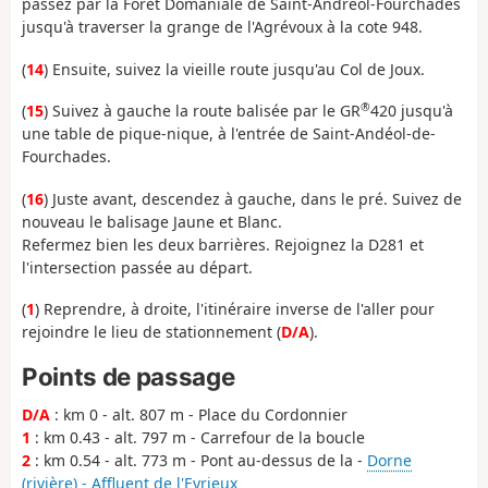
passez par la Forêt Domaniale de Saint-Andréol-Fourchades
jusqu'à traverser la grange de l'Agrévoux à la cote 948.
(
14
) Ensuite, suivez la vieille route jusqu'au Col de Joux.
®
(
15
) Suivez à gauche la route balisée par le GR
420 jusqu'à
une table de pique-nique, à l'entrée de Saint-Andéol-de-
Fourchades.
(
16
) Juste avant, descendez à gauche, dans le pré. Suivez de
nouveau le balisage Jaune et Blanc.
Refermez bien les deux barrières. Rejoignez la D281 et
l'intersection passée au départ.
(
1
) Reprendre, à droite, l'itinéraire inverse de l'aller pour
rejoindre le lieu de stationnement (
D/A
).
Points de passage
D/A
: km 0 - alt. 807 m - Place du Cordonnier
1
: km 0.43 - alt. 797 m - Carrefour de la boucle
2
: km 0.54 - alt. 773 m - Pont au-dessus de la -
Dorne
(rivière) - Affluent de l'Eyrieux