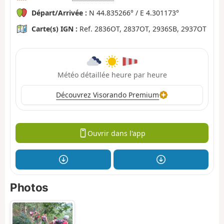
Départ/Arrivée :
N 44.835266° / E 4.301173°
Carte(s) IGN :
Ref. 2836OT, 2837OT, 2936SB, 2937OT
Météo détaillée heure par heure
Découvrez Visorando Premium
Ouvrir dans l'app
Photos