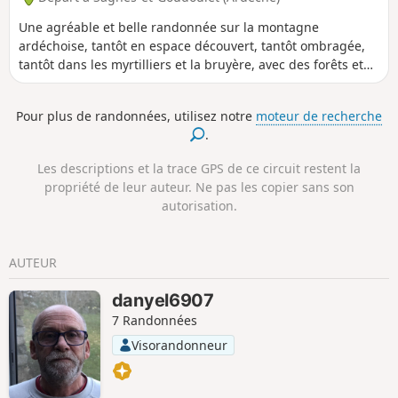
Une agréable et belle randonnée sur la montagne
ardéchoise, tantôt en espace découvert, tantôt ombragée,
tantôt dans les myrtilliers et la bruyère, avec des forêts et
de jolis murets de pierres sèches. Point de vue magnifique
à 360° si on en fait l'ascension : de nombreux sucs s'offrent
Pour plus de randonnées, utilisez notre
moteur de recherche
à la vue outre le Mézenc, le Gerbier des Joncs, etc.
.
Les descriptions et la trace GPS de ce circuit restent la
propriété de leur auteur. Ne pas les copier sans son
autorisation.
AUTEUR
danyel6907
7 Randonnées
Visorandonneur