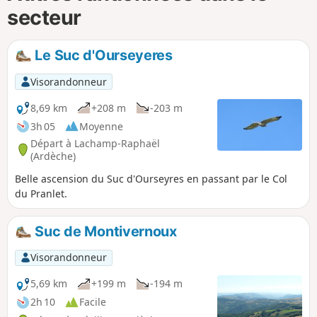
secteur
Le Suc d'Ourseyeres
Visorandonneur
8,69 km
+208 m
-203 m
3h 05
Moyenne
Départ à Lachamp-Raphaël
(Ardèche)
Belle ascension du Suc d'Ourseyres en passant par le Col
du Pranlet.
Suc de Montivernoux
Visorandonneur
5,69 km
+199 m
-194 m
2h 10
Facile