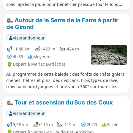
soleil après la pluie pour bénéficier presque tout le long
d'une vue superbe sur toutes les Alpes, du Mont Blanc au
Ventoux.
Autour de le Serre de la Farre à partir
de Girond
Visorandonneur
11,88 km
+423 m
-424 m
4h 35
Moyenne
Départ à Mariac (Ardèche)
Au programme de cette balade : des forêts de châtaigniers,
chênes, hêtres et pins, deux volcans, trois types de lave,
trois hameaux typiques et une vue à 360° sur toutes les
Boutières (au moins vingt volcans en vue). 24/10/2023 :
Randonnée modifiée pour éviter l'Oppidum de la Farre qui
Tour et ascension du Suc des Coux
est une propriété privée classée monument historique et
interdit au public (voir informations pratiques).
Visorandonneur
5,68 km
+119 m
-119 m
2h 00
Facile
Départ à Sagnes-et-Goudoulet (Ardèche)