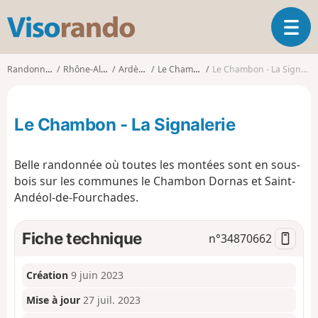
V
O
i
u
s
v
o
Randonnées
Rhône-Alpes
Ardèche
Le Chambon
Le Chambon - La Signalerie
r
r
i
a
r
n
Le Chambon - La Signalerie
l
d
a
o
n
Belle randonnée où toutes les montées sont en sous-
a
bois sur les communes le Chambon Dornas et Saint-
v
Andéol-de-Fourchades.
i
g
a
Fiche technique
n°
34870662
t
i
o
Création
9 juin 2023
n
Mise à jour
27 juil. 2023