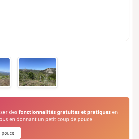
oser des
fonctionnalités gratuites et pratiques
en
us en donnant un petit coup de pouce !
e pouce