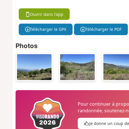
Ouvrir dans l'app
Télécharger le GPX
Télécharger le PDF
Photos
Pour continuer à prop
randonnée, soutenez-no
Je donne un coup d