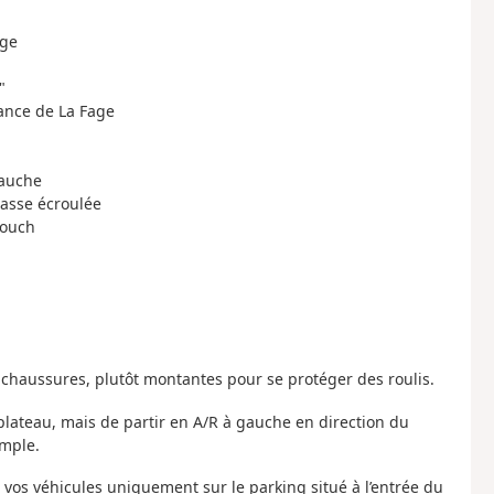
age
"
nance de La Fage
gauche
Jasse écroulée
Douch
s chaussures, plutôt montantes pour se protéger des roulis.
e plateau, mais de partir en A/R à gauche en direction du
mple.
r vos véhicules uniquement sur le parking situé à l’entrée du