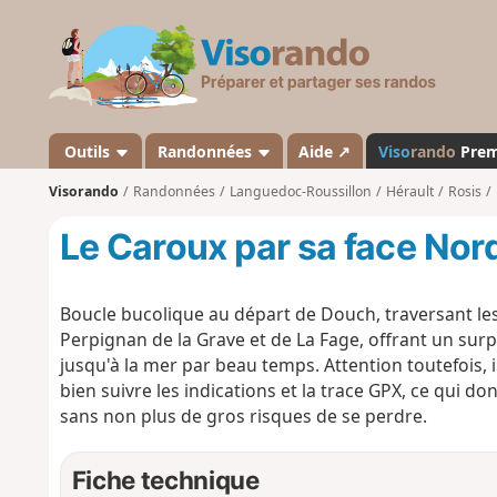
V
i
s
o
r
a
Outils
Randonnées
Aide ↗
Viso
rando
Pre
n
Visorando
Randonnées
Languedoc-Roussillon
Hérault
Rosis
d
o
Le Caroux par sa face Nor
Boucle bucolique au départ de Douch, traversant les
Perpignan de la Grave et de La Fage, offrant un su
jusqu'à la mer par beau temps. Attention toutefois, il
bien suivre les indications et la trace GPX, ce qui do
sans non plus de gros risques de se perdre.
Fiche technique