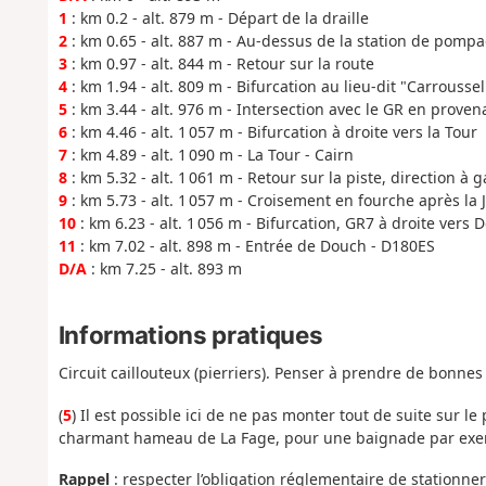
1
: km 0.2 - alt. 879 m - Départ de la draille
2
: km 0.65 - alt. 887 m - Au-dessus de la station de pomp
3
: km 0.97 - alt. 844 m - Retour sur la route
4
: km 1.94 - alt. 809 m - Bifurcation au lieu-dit "Carroussel
5
: km 3.44 - alt. 976 m - Intersection avec le GR en prove
6
: km 4.46 - alt. 1 057 m - Bifurcation à droite vers la Tour
7
: km 4.89 - alt. 1 090 m - La Tour - Cairn
8
: km 5.32 - alt. 1 061 m - Retour sur la piste, direction à 
9
: km 5.73 - alt. 1 057 m - Croisement en fourche après la 
10
: km 6.23 - alt. 1 056 m - Bifurcation, GR7 à droite vers 
11
: km 7.02 - alt. 898 m - Entrée de Douch - D180ES
D/A
: km 7.25 - alt. 893 m
Informations pratiques
Circuit caillouteux (pierriers). Penser à prendre de bonne
(
5
) Il est possible ici de ne pas monter tout de suite sur l
charmant hameau de La Fage, pour une baignade par exe
Rappel
: respecter l’obligation réglementaire de stationne