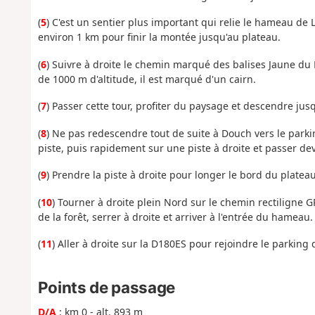
(
5
) C'est un sentier plus important qui relie le hameau de
environ 1 km pour finir la montée jusqu'au plateau.
(
6
) Suivre à droite le chemin marqué des balises Jaune du
de 1000 m d'altitude, il est marqué d'un cairn.
(
7
) Passer cette tour, profiter du paysage et descendre jus
(
8
) Ne pas redescendre tout de suite à Douch vers le parki
piste, puis rapidement sur une piste à droite et passer de
(
9
) Prendre la piste à droite pour longer le bord du platea
(
10
) Tourner à droite plein Nord sur le chemin rectiligne 
de la forêt, serrer à droite et arriver à l'entrée du hameau.
(
11
) Aller à droite sur la D180ES pour rejoindre le parking
Points de passage
D/A
: km 0 - alt. 893 m