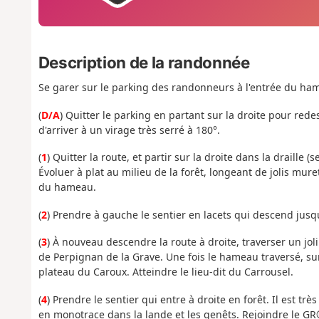
Description de la randonnée
Se garer sur le parking des randonneurs à l'entrée du ha
(
D/
A
) Quitter le parking en partant sur la droite pour re
d'arriver à un virage très serré à 180°.
(
1
) Quitter la route, et partir sur la droite dans la draille (
Évoluer à plat au milieu de la forêt, longeant de jolis mu
du hameau.
(
2
) Prendre à gauche le sentier en lacets qui descend jusq
(
3
) À nouveau descendre la route à droite, traverser un jol
de Perpignan de la Grave. Une fois le hameau traversé, surv
plateau du Caroux. Atteindre le lieu-dit du Carrousel.
(
4
) Prendre le sentier qui entre à droite en forêt. Il est t
en monotrace dans la lande et les genêts. Rejoindre le GR