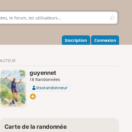
R
e
c
h
e
Inscription
Connexion
r
c
h
AUTEUR
e
r
guyennet
18 Randonnées
Visorandonneur
Carte de la randonnée