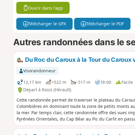
Ouvrir dans l'app
Télécharger le GPX
Télécharger le PDF
Autres randonnées dans le s
Du Roc du Caroux à la Tour du Caroux vi
Visorandonneur
12,17 km
+522 m
-517 m
5h 00
Facile
Départ à Rosis (Hérault)
Cette randonnée permet de traverser le plateau du Caroux
Colombières en dominant toute la zone de petits monts a
la mer. Par temps clair, cette randonnée offre des vues im
Pyrénées Orientales, du Cap Béar au Pic du Carlit en passa