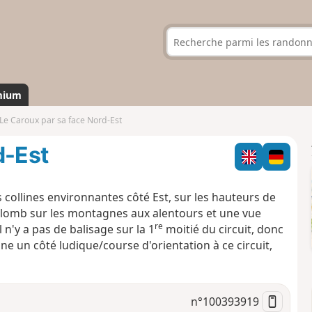
mium
Le Caroux par sa face Nord-Est
d-Est
 collines environnantes côté Est, sur les hauteurs de
rplomb sur les montagnes aux alentours et une vue
re
 n'y a pas de balisage sur la 1
moitié du circuit, donc
nne un côté ludique/course d'orientation à ce circuit,
n°
100393919