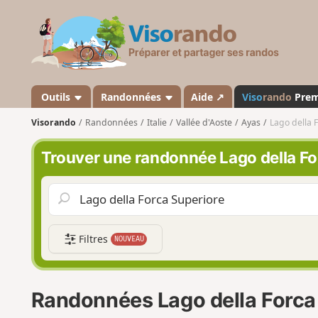
V
i
s
o
r
a
Outils
Randonnées
Aide ↗
Viso
rando
Pre
n
Visorando
Randonnées
Italie
Vallée d'Aoste
Ayas
Lago della 
d
o
Trouver une randonnée Lago della Fo
Filtres
NOUVEAU
Randonnées Lago della Forca