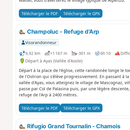
Walser, vous traverserez le village typique de Alpenzu.
Télécharger le PDF
Télécharger le GPX
Champoluc - Refuge d'Arp
Visorandonneur
9,92 km
+1 167 m
-301 m
6h 10
Diffic
Départ à Ayas (Vallée d'Aoste)
Départ à la place de l'église, cette randonnée longe le t
de l'Ostrion qui s'élève progressivement. En passant à la
vallée d'Ayas, vous atteignez le village de Mascognaz, v
passe par Col de Palasina puis, par une légère descente, 
refuge de l'Arp à 2400 mètres.
Télécharger le PDF
Télécharger le GPX
Rifugio Grand Tournalin - Chamois