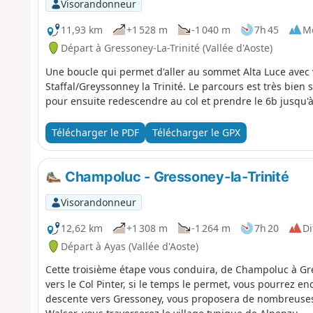
Visorandonneur
11,93 km
+1 528 m
-1 040 m
7h 45
M
Départ à Gressoney-La-Trinité (Vallée d'Aoste)
Une boucle qui permet d'aller au sommet Alta Luce avec v
Staffal/Greyssonney la Trinité. Le parcours est très bien 
pour ensuite redescendre au col et prendre le 6b jusqu'à
Télécharger le PDF
Télécharger le GPX
Champoluc - Gressoney-la-Trinité
Visorandonneur
12,62 km
+1 308 m
-1 264 m
7h 20
Di
Départ à Ayas (Vallée d'Aoste)
Cette troisième étape vous conduira, de Champoluc à Gre
vers le Col Pinter, si le temps le permet, vous pourrez en
descente vers Gressoney, vous proposera de nombreuses