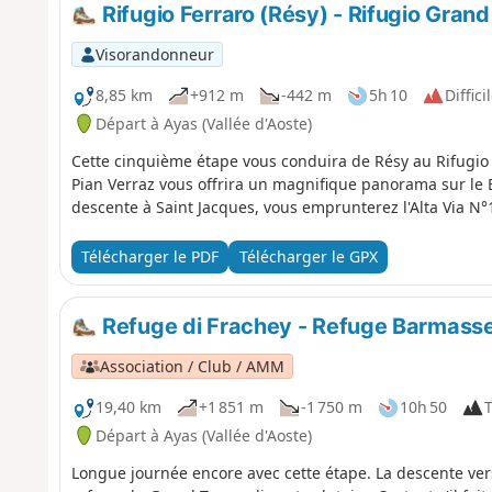
Rifugio Ferraro (Résy) - Rifugio Grand
Visorandonneur
8,85 km
+912 m
-442 m
5h 10
Diffici
Départ à Ayas (Vallée d'Aoste)
Cette cinquième étape vous conduira de Résy au Rifugio 
Pian Verraz vous offrira un magnifique panorama sur le Br
descente à Saint Jacques, vous emprunterez l'Alta Via N°
Télécharger le PDF
Télécharger le GPX
Refuge di Frachey - Refuge Barmass
Association / Club / AMM
19,40 km
+1 851 m
-1 750 m
10h 50
T
Départ à Ayas (Vallée d'Aoste)
Longue journée encore avec cette étape. La descente ver