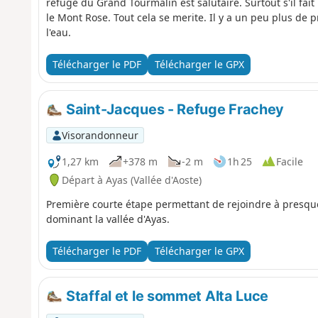
refuge du Grand Tourmalin est salutaire. Surtout s'il fai
le Mont Rose. Tout cela se merite. Il y a un peu plus de
l'eau.
Télécharger le PDF
Télécharger le GPX
Saint-Jacques - Refuge Frachey
Visorandonneur
1,27 km
+378 m
-2 m
1h 25
Facile
Départ à Ayas (Vallée d'Aoste)
Première courte étape permettant de rejoindre à presq
dominant la vallée d'Ayas.
Télécharger le PDF
Télécharger le GPX
Staffal et le sommet Alta Luce