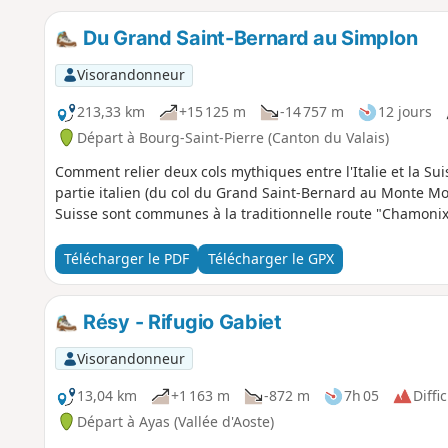
Du Grand Saint-Bernard au Simplon
Visorandonneur
213,33 km
+15 125 m
-14 757 m
12 jours
Départ à Bourg-Saint-Pierre (Canton du Valais)
Comment relier deux cols mythiques entre l'Italie et la Su
partie italien (du col du Grand Saint-Bernard au Monte Mo
Suisse sont communes à la traditionnelle route "Chamoni
Télécharger le PDF
Télécharger le GPX
Résy - Rifugio Gabiet
Visorandonneur
13,04 km
+1 163 m
-872 m
7h 05
Diffic
Départ à Ayas (Vallée d'Aoste)