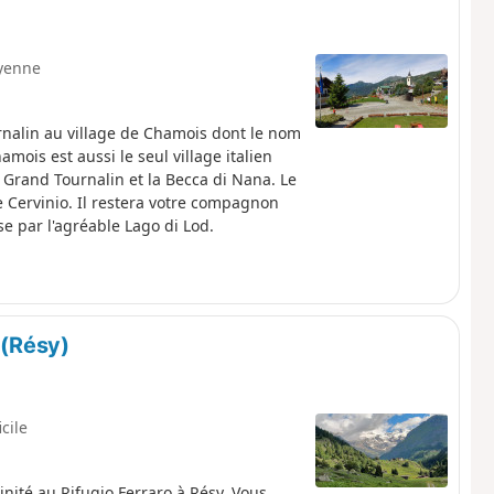
yenne
rnalin au village de Chamois dont le nom
ois est aussi le seul village italien
 Grand Tournalin et la Becca di Nana. Le
 Cervinio. Il restera votre compagnon
e par l'agréable Lago di Lod.
 (Résy)
icile
nité au Rifugio Ferraro à Résy. Vous