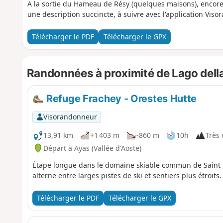
A la sortie du Hameau de Résy (quelques maisons), encor
une description succincte, à suivre avec l'application Viso
Télécharger le PDF
Télécharger le GPX
Randonnées à proximité de Lago della
Refuge Frachey - Orestes Hutte
Visorandonneur
13,91 km
+1 403 m
-860 m
10h
Très d
Départ à Ayas (Vallée d'Aoste)
Étape longue dans le domaine skiable commun de Saint J
alterne entre larges pistes de ski et sentiers plus étroits.
Télécharger le PDF
Télécharger le GPX