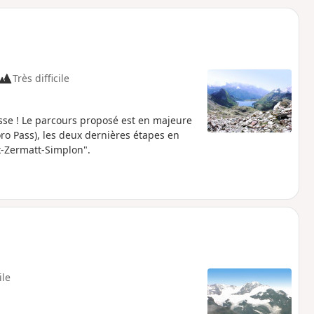
o
a
i
m
p
Très difficile
isse ! Le parcours proposé est en majeure
ro Pass), les deux dernières étapes en
x-Zermatt-Simplon".
ile