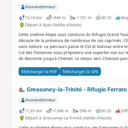
Visorandonneur
10,16 km
+446 m
-1 191 m
4h 10
Mo
Départ à Ayas (Vallée d'Aoste)
Cette sixième étape vous conduira du Rifugio Grand Tou
découle de la présence de nombreux de ces caprinés. Cham
sans voiture. Le parcours passe le Col di Nannaz entre le
Col des Fontaines vous proposera une superbe vue sur le
de descente jusqu'à Cheneil. Le retour vers Chamois pass
Télécharger le PDF
Télécharger le GPX
Gressoney-la-Trinité - Rifugio Ferraro
Visorandonneur
11,65 km
+1 046 m
-598 m
6h 20
Diff
Départ à Gressoney-La-Trinité (Vallée d'Aoste)
Cette quatrième étape vous conduira, de Gressoney-la-Tri