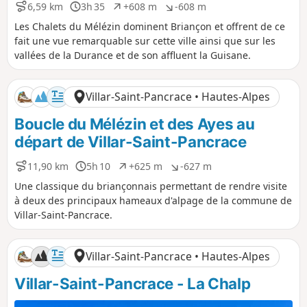
i
a
6,59 km
3h 35
+608 m
-608 m
D
D
D
D
t
t
i
u
é
é
Les Chalets du Mélézin dominent Briançon et offrent de ce
i
i
s
r
n
n
f
f
fait une vue remarquable sur cette ville ainsi que sur les
t
é
i
i
vallées de la Durance et de son affluent la Guisane.
a
e
v
v
n
e
e
c
l
l
Villar-Saint-Pancrace • Hautes-Alpes
e
é
é
p
n
Boucle du Mélézin et des Ayes au
o
é
s
g
départ de Villar-Saint-Pancrace
i
a
t
t
11,90 km
5h 10
+625 m
-627 m
D
D
D
D
i
i
i
u
é
é
f
f
Une classique du briançonnais permettant de rendre visite
s
r
n
n
à deux des principaux hameaux d'alpage de la commune de
t
é
i
i
Villar-Saint-Pancrace.
a
e
v
v
n
e
e
c
l
l
Villar-Saint-Pancrace • Hautes-Alpes
e
é
é
p
n
Villar-Saint-Pancrace - La Chalp
o
é
s
g