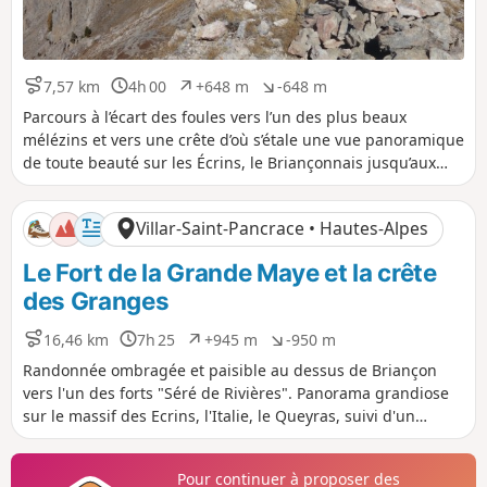
7,57 km
4h 00
+648 m
-648 m
D
D
D
D
i
u
é
é
Parcours à l’écart des foules vers l’un des plus beaux
s
r
n
n
mélézins et vers une crête d’où s’étale une vue panoramique
t
é
i
i
de toute beauté sur les Écrins, le Briançonnais jusqu’aux
a
e
v
v
Aiguilles d’Arves. La navigation se trouve ici facilitée par
n
e
e
l'application Visorando.
c
l
l
Villar-Saint-Pancrace • Hautes-Alpes
e
é
é
p
n
Le Fort de la Grande Maye et la crête
o
é
s
g
des Granges
i
a
t
t
16,46 km
7h 25
+945 m
-950 m
D
D
D
D
i
i
i
u
é
é
f
f
Randonnée ombragée et paisible au dessus de Briançon
s
r
n
n
vers l'un des forts "Séré de Rivières". Panorama grandiose
t
é
i
i
sur le massif des Ecrins, l'Italie, le Queyras, suivi d'un
a
e
v
v
parcours en crête avec vues sur les vallées des Ayes et de la
n
e
e
Cerveyrette.
c
l
l
Pour continuer à proposer des
e
é
é