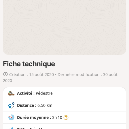
l
a
c
a
r
t
e
e
n
Fiche technique
g
Création :
15 août 2020
• Dernière modification :
30 août
r
2020
a
n
Activité :
Pédestre
d
Distance :
6,50 km
Durée moyenne :
3h 10