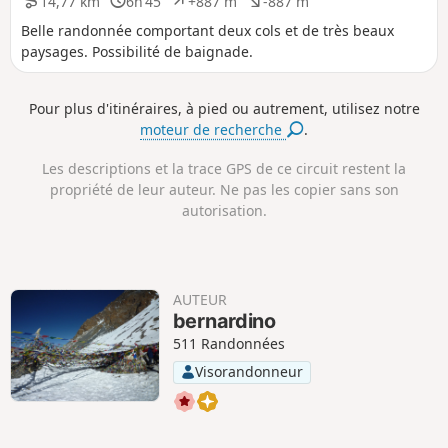
i
a
14,77 km
6h 45
+887 m
-887 m
D
D
D
D
t
t
i
u
é
é
Belle randonnée comportant deux cols et de très beaux
i
i
s
r
n
n
paysages. Possibilité de baignade.
f
f
t
é
i
i
a
e
v
v
n
e
e
Pour plus d'itinéraires, à pied ou autrement, utilisez notre
c
l
l
moteur de recherche
.
e
é
é
p
n
Les descriptions et la trace GPS de ce circuit restent la
o
é
s
g
propriété de leur auteur. Ne pas les copier sans son
i
a
autorisation.
t
t
i
i
f
f
AUTEUR
bernardino
511 Randonnées
Visorandonneur