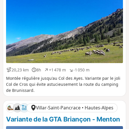
i
a
t
t
i
i
f
f
20,23 km
8h
+1 478 m
-1 050 m
D
D
D
D
i
u
é
é
Montée régulière jusqu'au Col des Ayes. Variante par le joli
s
r
n
n
Col de Cros qui évite astucieusement la route du camping
t
é
i
i
de Brunissard.
a
e
v
v
n
e
e
c
l
l
Villar-Saint-Pancrace • Hautes-Alpes
e
é
é
p
n
Variante de la GTA Briançon - Menton
o
é
s
g