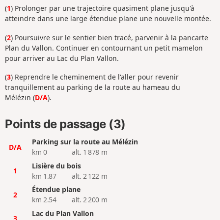
(
1
) Prolonger par une trajectoire quasiment plane jusqu'à
atteindre dans une large étendue plane une nouvelle montée.
(
2
) Poursuivre sur le sentier bien tracé, parvenir à la pancarte
Plan du Vallon. Continuer en contournant un petit mamelon
pour arriver au Lac du Plan Vallon.
(
3
) Reprendre le cheminement de l'aller pour revenir
tranquillement au parking de la route au hameau du
Mélézin (
D/A
).
Points de passage (3)
Parking sur la route au Mélézin
D/A
km 0
alt. 1 878 m
Lisière du bois
1
km 1.87
alt. 2 122 m
Étendue plane
2
km 2.54
alt. 2 200 m
Lac du Plan Vallon
3