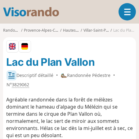
V
O
i
u
s
v
o
Randonnées
Provence-Alpes-Côte d'Azur
Hautes-Alpes
Villar-Saint-Pancrace
Lac du Plan Vallon
r
r
i
a
r
n
l
d
Lac du Plan Vallon
a
o
n
a
Descriptif détaillé
•
Randonnée Pédestre
•
v
N°
3829062
i
g
Agréable randonnée dans la forêt de mélèzes
a
t
dominant le hameau d'alpage du Mélézin qui se
i
termine dans le cirque de Plan Vallon où,
o
normalement, le lac sert de miroir aux sommets
n
environnants. Hélas ce lac dès la mi-juillet est à sec, ce
qui est un peu désolant.