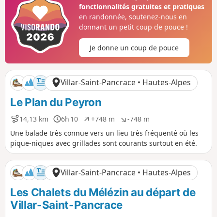
fonctionnalités gratuites et pratiques
p
n
o
é
en randonnée, soutenez-nous en
s
g
donnant un petit coup de pouce !
i
a
t
t
Je donne un coup de pouce
i
i
f
f
Villar-Saint-Pancrace • Hautes-Alpes
Le Plan du Peyron
14,13 km
6h 10
+748 m
-748 m
D
D
D
D
i
u
é
é
Une balade très connue vers un lieu très fréquenté où les
s
r
n
n
pique-niques avec grillades sont courants surtout en été.
t
é
i
i
a
e
v
v
n
e
e
Villar-Saint-Pancrace • Hautes-Alpes
c
l
l
e
é
é
Les Chalets du Mélézin au départ de
p
n
o
é
Villar-Saint-Pancrace
s
g