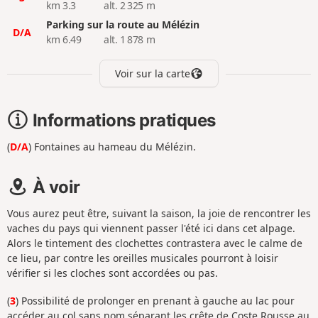
km 3.3
alt. 2 325 m
Parking sur la route au Mélézin
D/A
km 6.49
alt. 1 878 m
Voir sur la carte
Informations pratiques
(
D/A
) Fontaines au hameau du Mélézin.
À voir
Vous aurez peut être, suivant la saison, la joie de rencontrer les
vaches du pays qui viennent passer l'été ici dans cet alpage.
Alors le tintement des clochettes contrastera avec le calme de
ce lieu, par contre les oreilles musicales pourront à loisir
vérifier si les cloches sont accordées ou pas.
(
3
) Possibilité de prolonger en prenant à gauche au lac pour
accéder au col sans nom séparant les crête de Coste Rousse au