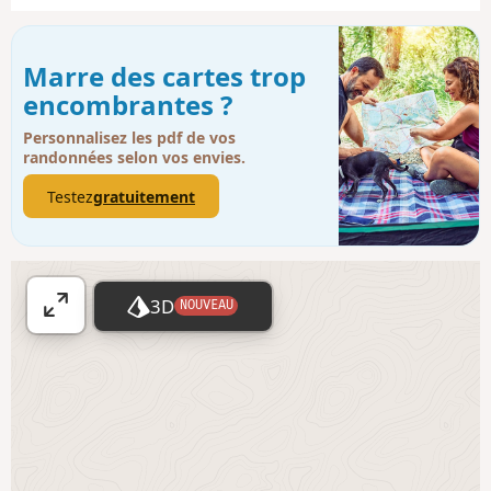
Marre des cartes trop
encombrantes ?
Personnalisez les pdf de vos
randonnées selon vos envies.
Testez
gratuitement
3D
NOUVEAU
A
ff
i
c
h
e
r