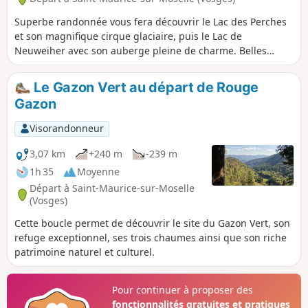
Superbe randonnée vous fera découvrir le Lac des Perches
et son magnifique cirque glaciaire, puis le Lac de
Neuweiher avec son auberge pleine de charme. Belles
forêts de hêtres, rochers et chaumes, quelques beaux
points de vue.
Le Gazon Vert au départ de Rouge
Gazon
Visorandonneur
3,07 km
+240 m
-239 m
1h 35
Moyenne
Départ à Saint-Maurice-sur-Moselle
(Vosges)
Cette boucle permet de découvrir le site du Gazon Vert, son
refuge exceptionnel, ses trois chaumes ainsi que son riche
patrimoine naturel et culturel.
Pour continuer à proposer des
fonctionnalités gratuites et pratiques