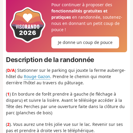
Pour continuer à proposer des
fonctionnalités gratuites et
pratiques
en randonnée, soutenez-
nous en donnant un petit coup de
pouce !
Je donne un coup de pouce
Description de la randonnée
(
D/A
) Stationner sur le parking qui jouxte la ferme auberge-
hôtel du
Rouge Gazon
. Prendre le chemin qui monte
derrière l’hôtel au travers du pâturage.
(
1
) En bordure de forêt prendre à gauche (le fléchage à
disparu) et suivre la lisière. Avant le télésiège accéder à la
Tête des Perches par une ouverture faite dans la clôture du
parc (planches de bois)
(
2
). Vous aurez une très jolie vue sur le lac. Revenir sur ses
pas et prendre à droite vers le téléphérique.