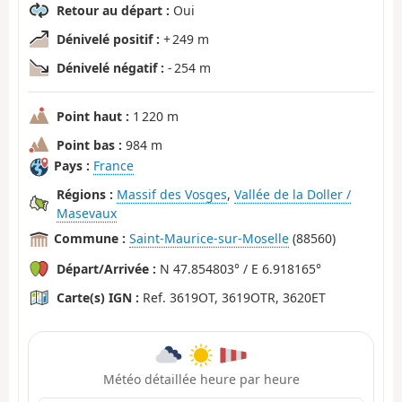
Retour au départ :
Oui
Dénivelé positif :
+ 249 m
Dénivelé négatif :
- 254 m
Point haut :
1 220 m
Point bas :
984 m
Pays :
France
Régions :
Massif des Vosges
,
Vallée de la Doller /
Masevaux
Commune :
Saint-Maurice-sur-Moselle
(88560)
Départ/Arrivée :
N 47.854803° / E 6.918165°
Carte(s) IGN :
Ref. 3619OT, 3619OTR, 3620ET
Météo détaillée heure par heure