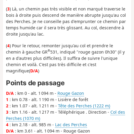
(
3
) Là, un chemin pas très visible et non marqué traverse le
bois à droite puis descend de manière abrupte jusqu'au col
des Perches. Je ne conseille pas d'emprunter ce chemin par
temps humide car il sera très glissant. Au col, descendre à
droite jusqu'au lac.
(
4
) Pour le retour, remonter jusqu'au col et prendre le
®
chemin à gauche GR
531, indiqué "rouge gazon 0h30" (il y
en a d'autres plus difficiles). Il suffira de suivre l'unique
chemin et voilà. C'est pas très difficile et c'est
magnifique(
D/A
)
Points de passage
D/A
: km 0 - alt. 1 094 m -
Rouge Gazon
1
: km 0.78 - alt. 1 190 m - Lisière de forêt
2
: km 1.07 - alt. 1 211 m -
Tête des Perches (1222 m)
3
: km 1.16 - alt. 1 217 m - Téléphérique . Direction -
Col des
Perches (1070 m)
4
: km 2.18 - alt. 985 m -
Lac des Perches
D/A
: km 3.61 - alt. 1 094 m - Rouge Gazon