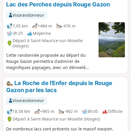
par beau temps.
Lac des Perches depuis Rouge Gazon
Visorandonneur
7,05 km
+484 m
-476 m
3h 25
Moyenne
Départ à Saint-Maurice-sur-Moselle
(Vosges)
Cette randonnée proposée au départ du
Rouge Gazon permettra d'admirer de
magnifiques paysages, avec un dénivelé
plutôt important par rapport au nombre de
kilomètres. Elle offre un combiné parfait
La Roche de l'Enfer depuis le Rouge
entre points de vues, cascade, auberge, lac
Gazon par les lacs
et forêt. Selon la météo ou en fonction des
envies de chacune et chacun il est
Visorandonneur
également possible d'adapter le parcours.
18,58 km
+965 m
-962 m
8h 05
Difficile
Départ à Saint-Maurice-sur-Moselle (Vosges)
De nombreux lacs sont présents sur le massif vosgien.