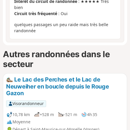
Intérêt du circuit de randonnée
: ★★★★★ Très
bien
Circuit très fréquenté
: Oui
quelques passages un peu raide mais très belle
randonnée
Autres randonnées dans le
secteur
Le Lac des Perches et le Lac de
Neuweiher en boucle depuis le Rouge
Gazon
Visorandonneur
10,78 km
+528 m
-521 m
4h 35
Moyenne
Départ à Saint-Maurice-sur-Moselle (Vosges)