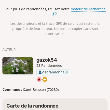
parcours découverte) et le moulin à huile du
Pour plus de randonnées, utilisez notre
moteur de recherche
XVIIIème (se renseigner pour les jours et
.
heures de visite).
Les descriptions et la trace GPS de ce circuit restent la
propriété de leur auteur. Ne pas les copier sans son
autorisation.
AUTEUR
gazok54
58 Randonnées
Visorandonneur
Commune :
Saint-Bresson (70280)
Carte de la randonnée