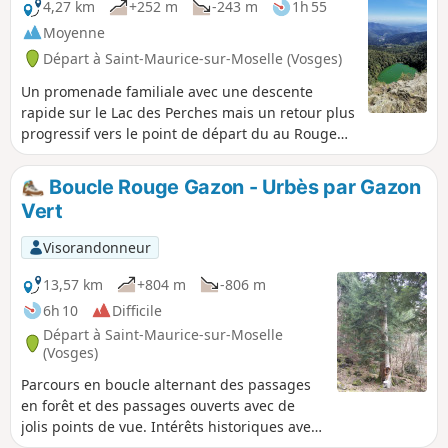
de dénivelé..
4,27 km
+252 m
-243 m
1h 55
Moyenne
Départ à Saint-Maurice-sur-Moselle (Vosges)
Un promenade familiale avec une descente
rapide sur le Lac des Perches mais un retour plus
progressif vers le point de départ du au Rouge
Gazon.
Boucle Rouge Gazon - Urbès par Gazon
Vert
Visorandonneur
13,57 km
+804 m
-806 m
6h 10
Difficile
Départ à Saint-Maurice-sur-Moselle
(Vosges)
Parcours en boucle alternant des passages
en forêt et des passages ouverts avec de
jolis points de vue. Intérêts historiques avec
le site du tunnel inachevé d'Urbès (agréable