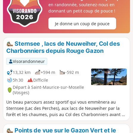
en randonnée, soutenez-nous en
donnant un petit coup de pouce !
Je donne un coup de pouce
Sternsee , lacs de Neuweiher, Col des
Charbonniers depuis Rouge Gazon
Visorandonneur
13,32 km
+594 m
-592 m
5h 30
Difficile
Départ à Saint-Maurice-sur-Moselle
(Vosges)
Un beau parcours assez sportif qui vous emmènera au
Sternsee (Lac des Perches), aux lacs de Neuweiher par la
forêt et les chaumes, puis au Col des Charbonniers avant de
retourner vers Rouge-Gazon. À plusieurs reprises, vous
pourrez admirer la vue sur la plaine d'Alsace, et les Alpes
Points de vue sur le Gazon Vert et le