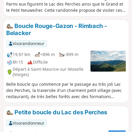
Parmi eux figurent le Lac des Perches ainsi que le Grand et
le Petit Neuweiher. Cette randonnée propose de visiter ces
lacs et de partir jusqu'à la Roche de l'Enfer. Les points de
vue sont nombreux, surtout sur la première partie. C'est
Boucle Rouge-Gazon - Rimbach -
une randonnée technique et sportive, mais très très belle.
Belacker
Quand il y a de l'eau, la cascade de 70 mètres du Gazon Vert
s'offre en spectacle. Parmi les points de vue présents
Visorandonneur
figurent ceux de la Tête du Rouge Gazon, du Gazon Vert, de
la Roche de l'Enfer ainsi que deux sur le Petit et le Grand
19,97 km
+896 m
-899 m
Neuweiher.
8h 15
Difficile
Départ à Saint-Maurice-sur-Moselle
(Vosges)
Belle boucle qui commence par le passage au très joli Lac
des Perches, la traversée d'un charment petit village (avec
restaurant), de très belles forêts avec des formations
rocheuses impressionnantes (la Forêt des Volcans) et des
passages sur les crêtes avec des points de vues sur les trois
Petite boucle du Lac des Perches
grand Ballons des Vosges du Sud : Servance, d'Alsace et le
Grand. Peut-être un peu long, mais deux raccourcis sont
Visorandonneur
proposés qui réduisent la rando d'au moins 1h30 et 200m