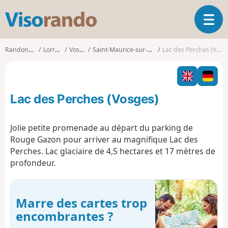
V
O
i
u
s
v
o
Randonnées
Lorraine
Vosges
Saint-Maurice-sur-Moselle
Lac des Perches (Vosges)
r
r
i
a
r
n
l
d
Lac des Perches (Vosges)
a
o
n
a
Jolie petite promenade au départ du parking de
v
Rouge Gazon pour arriver au magnifique Lac des
i
Perches. Lac glaciaire de 4,5 hectares et 17 mètres de
g
profondeur.
a
t
i
o
Marre des cartes trop
n
encombrantes ?