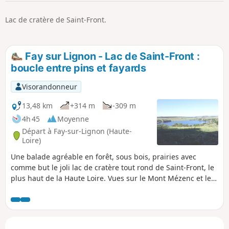
p
Lac de cratère de Saint-Front.
Fay sur Lignon - Lac de Saint-Front :
boucle entre pins et fayards
Visorandonneur
13,48 km
+314 m
-309 m
4h 45
Moyenne
Départ à Fay-sur-Lignon (Haute-
Loire)
Une balade agréable en forêt, sous bois, prairies avec
comme but le joli lac de cratère tout rond de Saint-Front, le
plus haut de la Haute Loire. Vues sur le Mont Mézenc et les
Monts du Velay, et vous serez aux abords du sommet des
Roches, un ancien volcan qui est un site d'escalade sur son
versant Sud.Le nom du sentier PR® que l'on suit le plus
souvent est "Entre pins et fayards" et il est bien