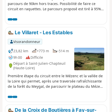
parcours de 90km hors traces. Possibilité de faire ce
circuit en raquettes. Le parcours proposé est tiré à 95%
d'une série de fiches éditées avec le soutien du Conseil
général de l'Ardèche. Dans son ensemble, le parcours
est balisé aux points "stratégiques" par des piquets
équipés d'un disque rouge, mais, en cas de mauvais
Le Villaret - Les Estables
temps (chutes de neige, brouillard), l'efficacité de ce
balisage est aléatoire.
Visorandonneur
23,82 km
+773 m
-514 m
9h 00
Difficile
Départ à Saint-Julien-Chapteuil
(Haute-Loire)
Première étape du circuit entre le Mézenc et la vallée de
la Loire qui permet, après une traversée rafraîchissante
de la forêt du Meygal, de parcourir le plateau du Mézenc
avec des points de vue superbes sur le bassin du Puy à
l'Ouest, le massif du Mézenc au Sud et les Alpes à l'Est.
De la Croix de Boutières à Fay-sur-