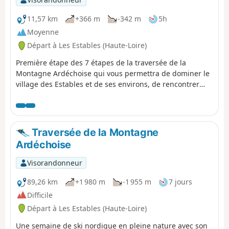
11,57 km
+366 m
-342 m
5h
Moyenne
Départ à Les Estables (Haute-Loire)
Première étape des 7 étapes de la traversée de la
Montagne Ardéchoise qui vous permettra de dominer le
village des Estables et de ses environs, de rencontrer
éventuellement des équipages de chiens de traîneau, de
faire une belle traversée en forêt avec des points de vues
sur le cirque des Boutières, le Suc de la Lauzières avant
de rejoindre le gîte de Villevieille.
Traversée de la Montagne
Ardéchoise
Visorandonneur
89,26 km
+1 980 m
-1 955 m
7 jours
Difficile
Départ à Les Estables (Haute-Loire)
Une semaine de ski nordique en pleine nature avec son