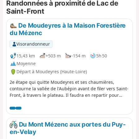
Randonnées à proximité de Lac de
représentatif. Nous avons ajouté le tour du Lac de Saint-
Front, c'était trop tentant.
Saint-Front
De Moudeyres à la Maison Forestière
du Mézenc
Visorandonneur
15,43 km
+503 m
-154 m
5h 50
Moyenne
Départ à Moudeyres (Haute-Loire)
2e étape qui quitte Moudeyres et ses chaumières,
contourne la vallée de l'Aubépin avant de filer vers Saint-
Front, à travers le plateau. Il faudra en repartir pour
approcher le Rocher d'Aiglet, puis monter sur le Mont
Alambre. Après la Croix de la Plonge, il ne reste que
quelques pas pour rejoindre la Maison Forestière du
Mézenc.
Du Mont Mézenc aux portes du Puy-
en-Velay