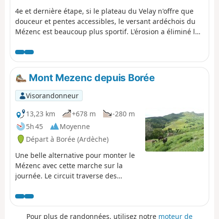
4e et dernière étape, si le plateau du Velay n'offre que
douceur et pentes accessibles, le versant ardéchois du
Mézenc est beaucoup plus sportif. L'érosion a éliminé les
scories volcaniques qui entouraient les anciennes
cheminées magmatiques, et ne subsistent désormais
que des éminences difficilement accessibles, à l'image
du plus célèbre des sucs, le Mont Gerbier de Jonc. Mais
Mont Mezenc depuis Borée
heureusement, il existe aussi des chemins qui
permettent de retrouver les hauteurs de façon bien
Visorandonneur
agréable.
13,23 km
+678 m
-280 m
5h 45
Moyenne
Départ à Borée (Ardèche)
Une belle alternative pour monter le
Mézenc avec cette marche sur la
journée. Le circuit traverse des
villages anciens et des paysages
ravissants, dont le fameux Cirque
des Boutières. Le circuit est en partie
Pour plus de randonnées, utilisez notre
moteur de
en forêt et est très agréable. Pensez