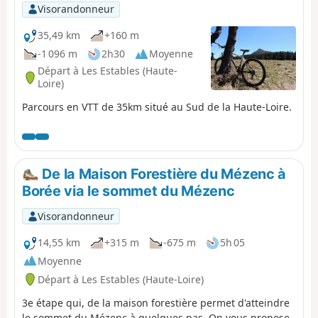
Visorandonneur
35,49 km
+160 m
-1 096 m
2h30
Moyenne
Départ à Les Estables (Haute-
Loire)
Parcours en VTT de 35km situé au Sud de la Haute-Loire.
De la Maison Forestière du Mézenc à
Borée via le sommet du Mézenc
Visorandonneur
14,55 km
+315 m
-675 m
5h 05
Moyenne
Départ à Les Estables (Haute-Loire)
3e étape qui, de la maison forestière permet d'atteindre
le sommet du Mézenc à quelques pas. On vous propose