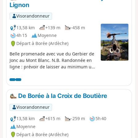
Lignon
Visorandonneur
13,58 km
+139 m
-458 m
4h 15
Moyenne
Départ à Borée (Ardèche)
Belle promenade avec vue du Gerbier de
Jonc au Mont Blanc. N.B. Randonnée en
ligne : prévoir de laisser au minimum un
véhicule au départ et un à l'arrivée.
De Borée à la Croix de Boutière
Visorandonneur
13,58 km
+615 m
-259 m
5h 40
Moyenne
Départ à Borée (Ardèche)