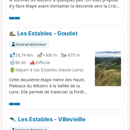
d'y faire étape avant d'entamer la descente vers la Croix
de Boutière qui domine le cirque du même nom.
Changement radical de paysage, les hauts plateaux
velaves laissent la place aux sucs ardéchois. La descente
au milieu d'un paysage volcanique érodé par les
Les Estables - Goudet
millénaires est de toute beauté. Borée est une halte bien
sympathique.
Visorandonneur
26,74 km
+308 m
-875 m
8h 30
Difficile
Départ à Les Estables (Haute-Loire)
Cette deuxième étape mène des Hauts
Plateaux du Mézenc à la Vallée de la
Loire. Elle permet de traverser la Forêt
Domaniale du Mézenc mais également le
bois de Breysse, mélange de hêtres et de
résineux.Le trajet suit peu ou prou le
tracé du GR®®40, en évitant lorsque c'est
Les Estables - Villevieille
possible les larges pistes ou les petites
routes.
Visorandonneur