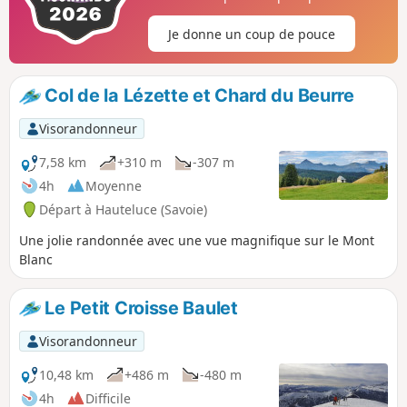
Je donne un coup de pouce
Col de la Lézette et Chard du Beurre
Visorandonneur
7,58 km
+310 m
-307 m
4h
Moyenne
Départ à Hauteluce (Savoie)
Une jolie randonnée avec une vue magnifique sur le Mont
Blanc
Le Petit Croisse Baulet
Visorandonneur
10,48 km
+486 m
-480 m
4h
Difficile