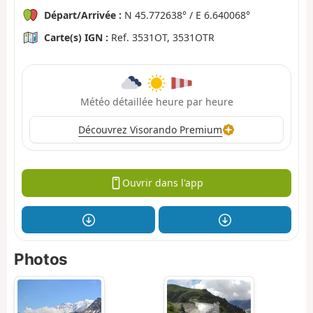
Départ/Arrivée :
N 45.772638° / E 6.640068°
Carte(s) IGN :
Ref. 3531OT, 3531OTR
Météo détaillée heure par heure
Découvrez Visorando Premium
Ouvrir dans l'app
Photos