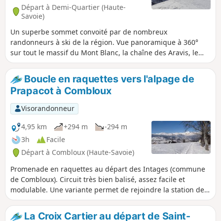
Départ à Demi-Quartier (Haute-
Savoie)
Un superbe sommet convoité par de nombreux
randonneurs à ski de la région. Vue panoramique à 360°
sur tout le massif du Mont Blanc, la chaîne des Aravis, le
massif des Aiguilles Rouges.
Boucle en raquettes vers l'alpage de
Prapacot à Combloux
Visorandonneur
4,95 km
+294 m
-294 m
3h
Facile
Départ à Combloux (Haute-Savoie)
Promenade en raquettes au départ des Intages (commune
de Combloux). Circuit très bien balisé, assez facile et
modulable. Une variante permet de rejoindre la station de
Saint-Gervais Mont Blanc (le Bettex) depuis Prapacot.
La Croix Cartier au départ de Saint-