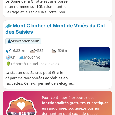
Le Dôme de la Girotte est une bosse
(non nommée sur IGN) dominant le
Barrage et le Lac de la Girotte. Son
accès depuis les Granges est assez
raide dans la forêt, mais se déroule
Mont Clocher et Mont de Vorès du Col
ensuite dans des alpages aux pentes
des Saisies
sûres et agréables tout l'hiver, jusqu'à
une crête dégageant de belles vues sur
Visorandonneur
le Mont Blanc.
16,83 km
+535 m
-526 m
6h
Moyenne
Départ à Hauteluce (Savoie)
La station des Saisies peut être le
départ de randonnées agréables en
raquettes. Celle-ci permet de s'éloigner
de la station et de ses remontées
mécaniques pour un environnement
Pour continuer à proposer des
d'alpages face au Mont Blanc. Sa
fonctionnalités gratuites et pratiques
longueur n'est pas négligeable mais les
en randonnée, soutenez-nous en
dénivellations restent très raisonnables.
donnant un petit coup de pouce !