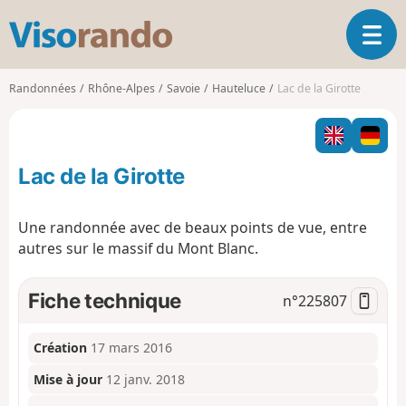
V
O
i
u
s
v
o
Randonnées
Rhône-Alpes
Savoie
Hauteluce
Lac de la Girotte
r
r
i
a
r
n
l
d
Lac de la Girotte
a
o
n
a
Une randonnée avec de beaux points de vue, entre
v
autres sur le massif du Mont Blanc.
i
g
a
Fiche technique
n°
225807
t
i
o
Création
17 mars 2016
n
Mise à jour
12 janv. 2018