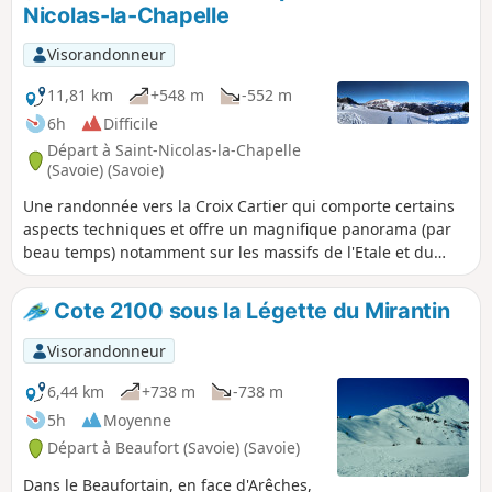
Nicolas-la-Chapelle
Visorandonneur
11,81 km
+548 m
-552 m
6h
Difficile
Départ à Saint-Nicolas-la-Chapelle
(Savoie) (Savoie)
Une randonnée vers la Croix Cartier qui comporte certains
aspects techniques et offre un magnifique panorama (par
beau temps) notamment sur les massifs de l'Etale et du
Mont Blanc. Cette randonnée requiert un bon sens de
l'orientation.
Cote 2100 sous la Légette du Mirantin
Visorandonneur
6,44 km
+738 m
-738 m
5h
Moyenne
Départ à Beaufort (Savoie) (Savoie)
Dans le Beaufortain, en face d'Arêches,