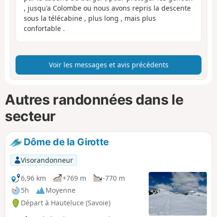
, jusqu'a Colombe ou nous avons repris la descente
sous la télécabine , plus long , mais plus
confortable .
Voir les messages et avis précédents
Autres randonnées dans le
secteur
Dôme de la Girotte
Visorandonneur
6,96 km
+769 m
-770 m
5h
Moyenne
Départ à Hauteluce (Savoie)