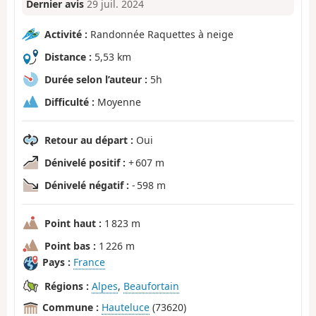
Dernier avis
29 juil. 2024
Activité :
Randonnée Raquettes à neige
Distance :
5,53 km
Durée selon l’auteur :
5h
Difficulté :
Moyenne
Retour au départ :
Oui
Dénivelé positif :
+ 607 m
Dénivelé négatif :
- 598 m
Point haut :
1 823 m
Point bas :
1 226 m
Pays :
France
Régions :
Alpes
,
Beaufortain
Commune :
Hauteluce
(73620)