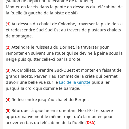
(station de départ du télécabine de la Ruelle)
Monter en lacets dans la pente en dessous du télécabine de
la Ruelle (à gauche de la piste de ski).
(
1
) Au-dessus du chalet de Colombe, traverser la piste de ski
et redescendre Sud-Sud-Est au travers de plusieurs chalets
de montagne.
(
2
) Atteindre le ruisseau du Dorinet, le traverser pour
remonter en suivant une route qui se devine à peine sous la
neige puis quitter celle-ci par la droite.
(
3
) Aux Molliets, prendre Sud-Ouest et monter en faisant de
grands lacets. Parvenir au sommet de la crête qui permet
d'avoir une belle vue sur le
Lac de la Girotte
puis aller
jusqu'à la croix qui domine le barrage.
(
4
) Redescendre jusqu'au chalet du Berger.
(
5
) Bifurquer à gauche en s'orientant Nord-Est et suivre
approximativement le même trajet qu'à la montée pour
arriver en bas du télécabine de la Ruelle (
D/A
).