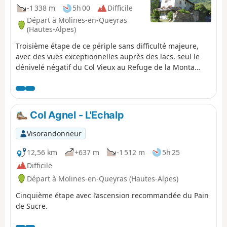
-1 338 m
5h 00
Difficile
Départ à Molines-en-Queyras
(Hautes-Alpes)
Troisième étape de ce périple sans difficulté majeure,
avec des vues exceptionnelles auprès des lacs. seul le
dénivelé négatif du Col Vieux au Refuge de la Monta
donne vite mal aux jambes. Une flore très présente,
rendant de facto cette étape encore plus belle.
Col Agnel - L'Echalp
Visorandonneur
12,56 km
+637 m
-1 512 m
5h 25
Difficile
Départ à Molines-en-Queyras (Hautes-Alpes)
Cinquième étape avec l’ascension recommandée du Pain
de Sucre.