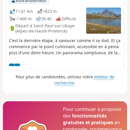
Visorandonneur
11,61 km
+823 m
-1 409 m
5h 40
Difficile
Départ à Saint-Paul-sur-Ubaye
(Alpes-de-Haute-Provence)
C'est la dernière étape, à savourer comme il se doit. Et ça
commence par le point culminant, accessible en à peine
plus d'une demi-heure. Un panorama somptueux, de la
Méditerranée au Mont Rose ! Et pour redescendre de là
haut, le sauvage et minéral Vallon du Loup et son beau
lac. Enfin, pour finir la journée, le sommet de la Rocca
Pour plus de randonnées, utilisez notre
moteur de
Bianca avant de replonger dans la vallée.
recherche
.
Pour continuer à proposer
des
fonctionnalités
gratuites et pratiques
en
randonnée, soutenez-nous