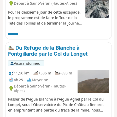
Départ à Saint-Véran (Hautes-Alpes)
Pour le deuxième jour de cette escapade,
le programme est de faire le Tour de la
Tête des Toillies et de terminer la journée
par un long retour au Raux.
Du Refuge de la Blanche à
Fontgillarde par le Col du Longet
Visorandonneur
11,56 km
+386 m
-893 m
4h 25
Moyenne
Départ à Saint-Véran (Hautes-
Alpes)
Passer de l'Aigue Blanche à l'Aigue Agnel par le Col du
Longet, sous l'Observatoire du Pic de Château Renard,
en empruntant une partie du tracé de la mine, nous
plonge dans l'histoire de l'exploitation du cuivre et du