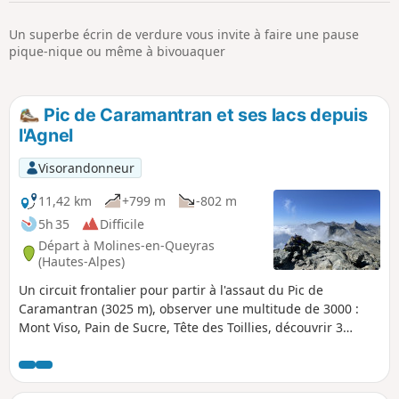
p
Un superbe écrin de verdure vous invite à faire une pause
pique-nique ou même à bivouaquer
Pic de Caramantran et ses lacs depuis
l'Agnel
Visorandonneur
11,42 km
+799 m
-802 m
5h 35
Difficile
Départ à Molines-en-Queyras
(Hautes-Alpes)
Un circuit frontalier pour partir à l'assaut du Pic de
Caramantran (3025 m), observer une multitude de 3000 :
Mont Viso, Pain de Sucre, Tête des Toillies, découvrir 3
magnifiques lacs : Blanchet supérieur, Blanchet inférieur et
de la Blanche.