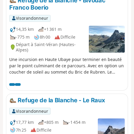
Refuge de la Blanche - Bivouac
Franco Boerio
Visorandonneur
14,35 km
+1 361 m
-775 m
8h 00
Difficile
Départ à Saint-Véran (Hautes-
Alpes)
Une incursion en Haute Ubaye pour terminer en beauté
par le point culminant de ce parcours. Avec en option un
coucher de soleil au sommet du Bric de Rubren. Le
parcours s'éloigne volontairement de la frontière pour
prendre l'itinéraire le plus facile à la montée.
Refuge de la Blanche - Le Raux
Visorandonneur
17,77 km
+805 m
-1 454 m
7h 25
Difficile