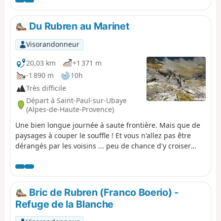
Du Rubren au Marinet
Visorandonneur
20,03 km
+1 371 m
-1 890 m
10h
Très difficile
Départ à Saint-Paul-sur-Ubaye
(Alpes-de-Haute-Provence)
Une bien longue journée à saute frontière. Mais que de
paysages à couper le souffle ! Et vous n'allez pas être
dérangés par les voisins ... peu de chance d'y croiser
d'autres bipèdes. Mais peut-être des bouquetins, des
vautours, y compris (paraît-il) un couple de gypaètes.
Bric de Rubren (Franco Boerio) -
Refuge de la Blanche