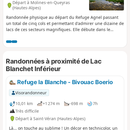
Départ à Molines-en-Queyras
(Hautes-Alpes)
Randonnée physique au départ du Refuge Agnel passant
un total de cinq cols et permettant d'admirer une dizaine de
lacs de ces secteurs magnifiques. Elle débute dans le
Queyras pour y revenir après une boucle par le Haut-Ubaye
et l'Italie. Randonnée réalisable en deux jours (refuges,
bivouac).
Randonnées à proximité de Lac
Blanchet Inférieur
Refuge la Blanche - Bivouac Boerio
Visorandonneur
10,01 km
+1 274 m
-698 m
7h
Très difficile
Départ à Saint-Véran (Hautes-Alpes)
Là... on touche au sublime ! Un décor en technicolor, un