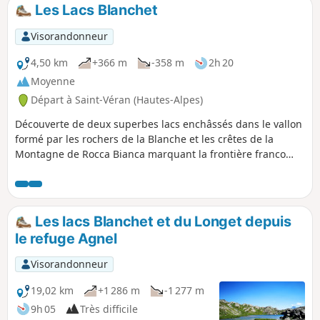
Les Lacs Blanchet
Visorandonneur
4,50 km
+366 m
-358 m
2h 20
Moyenne
Départ à Saint-Véran (Hautes-Alpes)
Découverte de deux superbes lacs enchâssés dans le vallon
formé par les rochers de la Blanche et les crêtes de la
Montagne de Rocca Bianca marquant la frontière franco
italienne.
Les lacs Blanchet et du Longet depuis
le refuge Agnel
Visorandonneur
19,02 km
+1 286 m
-1 277 m
9h 05
Très difficile