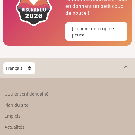
en donnant un petit coup
de pouce !
Je donne un coup de
pouce
C
R
h
e
o
t
i
o
s
CGU et confidentialité
u
i
r
s
Plan du site
e
s
n
e
Emplois
h
z
Actualités
a
u
u
n