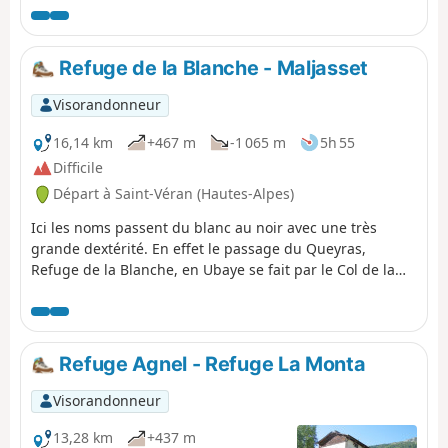
charbon dans la vallée de Saint Véran.
Refuge de la Blanche - Maljasset
Visorandonneur
16,14 km
+467 m
-1 065 m
5h 55
Difficile
Départ à Saint-Véran (Hautes-Alpes)
Ici les noms passent du blanc au noir avec une très
grande dextérité. En effet le passage du Queyras,
Refuge de la Blanche, en Ubaye se fait par le Col de la
Noire. Original, non ?
Refuge Agnel - Refuge La Monta
Visorandonneur
13,28 km
+437 m