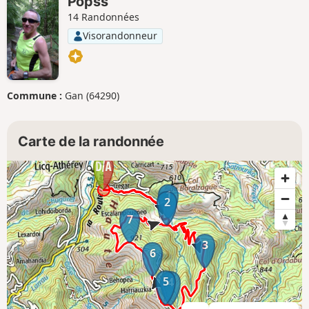
Popss
14 Randonnées
Visorandonneur
Commune :
Gan (64290)
Carte de la randonnée
1
2
7
3
6
5
4