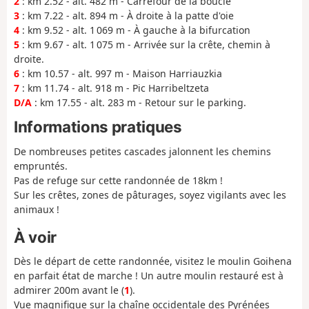
2
: km 2.52 - alt. 482 m - Carrefour de la boucle
3
: km 7.22 - alt. 894 m - À droite à la patte d'oie
4
: km 9.52 - alt. 1 069 m - À gauche à la bifurcation
5
: km 9.67 - alt. 1 075 m - Arrivée sur la crête, chemin à
droite.
6
: km 10.57 - alt. 997 m - Maison Harriauzkia
7
: km 11.74 - alt. 918 m - Pic Harribeltzeta
D/A
: km 17.55 - alt. 283 m - Retour sur le parking.
Informations pratiques
De nombreuses petites cascades jalonnent les chemins
empruntés.
Pas de refuge sur cette randonnée de 18km !
Sur les crêtes, zones de pâturages, soyez vigilants avec les
animaux !
À voir
Dès le départ de cette randonnée, visitez le moulin Goihena
en parfait état de marche ! Un autre moulin restauré est à
admirer 200m avant le (
1
).
Vue magnifique sur la chaîne occidentale des Pyrénées