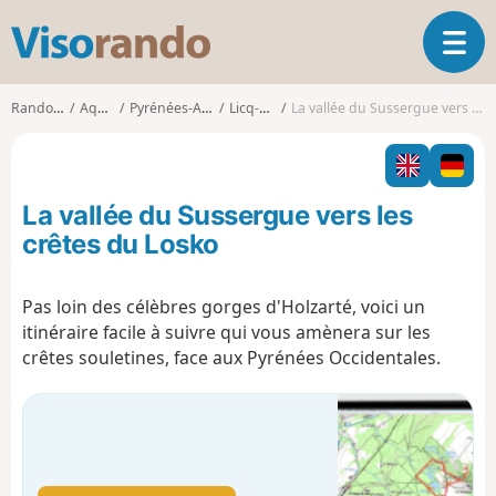
V
O
i
u
s
v
o
Randonnées
Aquitaine
Pyrénées-Atlantiques
Licq-Athérey
La vallée du Sussergue vers les crêtes du Losko
r
r
i
a
r
n
l
d
La vallée du Sussergue vers les
a
o
n
crêtes du Losko
a
v
Pas loin des célèbres gorges d'Holzarté, voici un
i
itinéraire facile à suivre qui vous amènera sur les
g
a
crêtes souletines, face aux Pyrénées Occidentales.
t
i
o
n