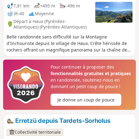
7,81 km
+495 m
-496 m
3h 40
Moyenne
Départ à Haux (Pyrénées-
Atlantiques) (Pyrénées-Atlantiques)
Belle randonnée sans difficulté sur la Montagne
d'Inchouriste depuis le village de Haux. Crête hérissée de
rochers offrant un magnifique panorama sur la chaîne des
Pyrénées et les montagnes environnnantes.
Pour continuer à proposer des
fonctionnalités gratuites et pratiques
en randonnée, soutenez-nous en
donnant un petit coup de pouce !
Je donne un coup de pouce
Erretzü depuis Tardets-Sorholus
Collectivité territoriale