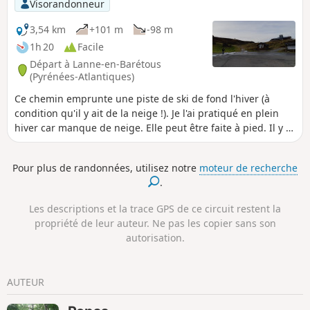
Visorandonneur
les hauts massifs souletins et béarnais. Déjà, la nature du
sol renseigne sur ce type de terrain calcaire pour arriver
3,54 km
+101 m
-98 m
sur un beau promontoire où s’amoncellent quelques tas de
1h 20
Facile
cailloux : « Maide Korralea », témoin de l'histoire ancienne
Départ à Lanne-en-Barétous
souletine. Après le col d’Oxibar, dans la descente, admirer la
(Pyrénées-Atlantiques)
vieille grange avec son toit en bardeaux, ces vieilles tuiles
Ce chemin emprunte une piste de ski de fond l'hiver (à
en bois.
condition qu'il y ait de la neige !). Je l'ai pratiqué en plein
hiver car manque de neige. Elle peut être faite à pied. Il y a
peu de dénivelé, ce qui en fait une randonnée facile et
familiale.
Pour plus de randonnées, utilisez notre
moteur de recherche
.
Les descriptions et la trace GPS de ce circuit restent la
propriété de leur auteur. Ne pas les copier sans son
autorisation.
AUTEUR