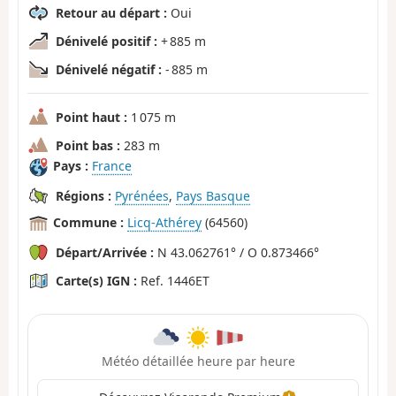
Retour au départ :
Oui
Dénivelé positif :
+ 885 m
Dénivelé négatif :
- 885 m
Point haut :
1 075 m
Point bas :
283 m
Pays :
France
Régions :
Pyrénées
,
Pays Basque
Commune :
Licq-Athérey
(64560)
Départ/Arrivée :
N 43.062761° / O 0.873466°
Carte(s) IGN :
Ref. 1446ET
Météo détaillée heure par heure