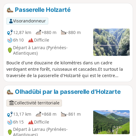
l'Otchogorria avec ses antennes, et tout près au Sud-Ouest
Passerelle Holzarté
l'Otchogorrigagna.
Visorandonneur
12,87 km
+880 m
-880 m
6h 10
Difficile
Départ à Larrau (Pyrénées-
Atlantiques)
Boucle d'une douzaine de kilomètres dans un cadre
verdoyant entre forêt, ruisseaux et cascades.Et surtout la
traversée de la passerelle d'Holzarté qui est le centre
d'intérêt de cette randonnée assez exigeante. Si c'est trop
physique, vous pouvez faire demi-tour une fois que vous
Olhadübi par la passerelle d'Holzarte
aurez vu la passerelle.
Collectivité territoriale
13,17 km
+868 m
-861 m
6h 15
Difficile
Départ à Larrau (Pyrénées-
Atlantiques)