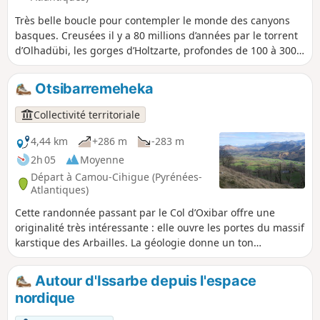
Très belle boucle pour contempler le monde des canyons
basques. Creusées il y a 80 millions d’années par le torrent
d’Olhadübi, les gorges d’Holtzarte, profondes de 100 à 300
m, sont parmi les plus spectaculaires du Pays Basque.
D’ailleurs, « Holtze arte » signifie en basque « entre parois ».
Otsibarremeheka
Un sentier, assez abrupt par moment, permet de rejoindre
une impressionnante passerelle construite en 1925 par des
Collectivité territoriale
italiens, pour l’exploitation de la forêt. Sa traversée est un
grand moment et ne présente aucun danger, mais certains
4,44 km
+286 m
-283 m
ferment quand même les yeux... Une vieille piste rejoint le
2h 05
Moyenne
haut du canyon permettant ensuite de s’élever par un beau
Départ à Camou-Cihigue (Pyrénées-
sentier vers le monde pastoral haut souletin. Les vues sur
Atlantiques)
les montagnes de Larrau, dont le Pic d’Orhi, premier 2000
Cette randonnée passant par le Col d’Oxibar offre une
mètres depuis la côte basque, sont magnifiques.
originalité très intéressante : elle ouvre les portes du massif
karstique des Arbailles. La géologie donne un ton
particulier au paysage, à la fois secret, original, avec une
dimension culturelle qui puise ses sources dans la
Autour d'Issarbe depuis l'espace
protohistoire. Après avoir traversé une petite forêt, les
nordique
premières pentes à découvert offrent déjà une vue très
sympathique sur la vallée « Ibar Esküin », Alcay, Lacarry et