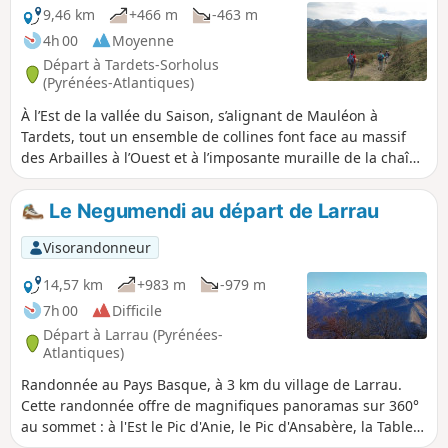
9,46 km
+466 m
-463 m
4h 00
Moyenne
Départ à Tardets-Sorholus
(Pyrénées-Atlantiques)
À l’Est de la vallée du Saison, s’alignant de Mauléon à
Tardets, tout un ensemble de collines font face au massif
des Arbailles à l’Ouest et à l’imposante muraille de la chaîne
des Pyrénées, dominée par le Pic d’Anie au Sud. Le sommet
d’Erretzü marque le point extrême de cet alignement. Cette
Le Negumendi au départ de Larrau
position lui confère un panorama imprenable sur les
montagnes du Béarn et de la Haute-Soule. L’itinéraire est
Visorandonneur
très varié. Il évolue d’abord en sous-bois le long d’un très
joli ruisseau puis à découvert dans les fougeraies
14,57 km
+983 m
-979 m
parsemées de chênes têtards. Comme les fougères qui le
7h 00
Difficile
recouvrent, le sommet change de couleur au fil des saisons
Départ à Larrau (Pyrénées-
jusqu’à se draper d’un rouge flamboyant à l’automne.
Atlantiques)
Randonnée au Pays Basque, à 3 km du village de Larrau.
Cette randonnée offre de magnifiques panoramas sur 360°
au sommet : à l'Est le Pic d'Anie, le Pic d'Ansabère, la Table
des Trois Rois etc., à l'Ouest le Pic d'Orhy, au Sud