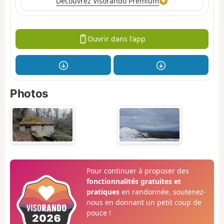
Découvrez Visorando Premium
Ouvrir dans l'app
Photos
Pour continuer à proposer des
fonctionnalités gratuites et
pratiques
en randonnée, soutenez-
nous en donnant un petit coup de
pouce !