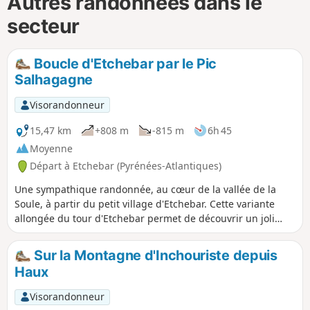
Autres randonnées dans le
secteur
Boucle d'Etchebar par le Pic
Salhagagne
Visorandonneur
15,47 km
+808 m
-815 m
6h 45
Moyenne
Départ à Etchebar (Pyrénées-Atlantiques)
Une sympathique randonnée, au cœur de la vallée de la
Soule, à partir du petit village d'Etchebar. Cette variante
allongée du tour d'Etchebar permet de découvrir un joli
panorama des montagnes pyrénéennes du haut du Pic
Salhagagne.
Sur la Montagne d'Inchouriste depuis
Haux
Visorandonneur