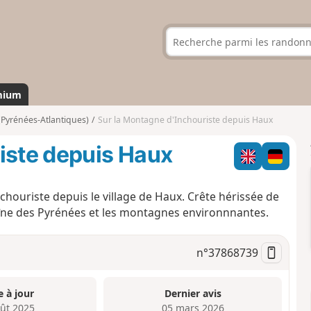
mium
(Pyrénées-Atlantiques)
Sur la Montagne d'Inchouriste depuis Haux
iste depuis Haux
chouriste depuis le village de Haux. Crête hérissée de
îne des Pyrénées et les montagnes environnnantes.
n°
37868739
e à jour
Dernier avis
oût 2025
05 mars 2026