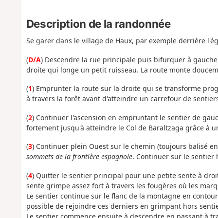
Description de la randonnée
Se garer dans le village de Haux, par exemple derrière l'ég
(
D/A
) Descendre la rue principale puis bifurquer à gauche
droite qui longe un petit ruisseau. La route monte douc
(
1
) Emprunter la route sur la droite qui se transforme pr
à travers la forêt avant d'atteindre un carrefour de sentier
(
2
) Continuer l'ascension en empruntant le sentier de ga
fortement jusqu'à atteindre le Col de Baraltzaga grâce à un
(
3
) Continuer plein Ouest sur le chemin (toujours balisé en
sommets de la frontière espagnole
. Continuer sur le sentier
(
4
) Quitter le sentier principal pour une petite sente à dro
sente grimpe assez fort à travers les fougères où les mar
Le sentier continue sur le flanc de la montagne en contourn
possible de rejoindre ces derniers en grimpant hors sentier
Le sentier commence ensuite à descendre en passant à tr