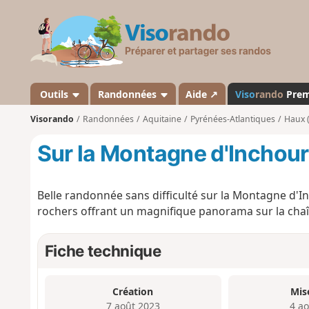
V
i
s
o
r
a
Outils
Randonnées
Aide ↗
Viso
rando
Pre
n
Visorando
Randonnées
Aquitaine
Pyrénées-Atlantiques
Haux 
d
o
Sur la Montagne d'Inchour
Belle randonnée sans difficulté sur la Montagne d'In
rochers offrant un magnifique panorama sur la cha
Fiche technique
Création
Mis
7 août 2023
4 a