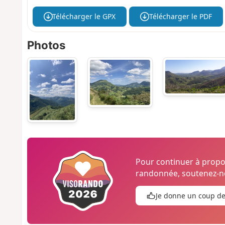
Télécharger le GPX
Télécharger le PDF
Photos
Pour continuer à prop
randonnée, soutenez-no
Je donne un coup d