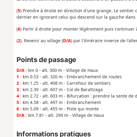
(
5
) Prendre à droite en direction d'une grange. Le sentier d
dernier en ignorant celui qui descend sur la gauche dans la
(
6
) Partir à droite pour monter légèrement puis continuer à 
(
2
). Revenir au village (
D/A
) par l'itinéraire inverse de l'aller
Points de passage
D/A
: km 0 - alt. 300 m - Village de Haux
1
: km 0.53 - alt. 320 m - Embranchement de routes
2
: km 1.25 - alt. 408 m - Carrefour de sentiers
3
: km 2.39 - alt. 607 m - Col de Baraltzaga
4
: km 2.72 - alt. 603 m - Bifurcation : prendre la sente de 
5
: km 4.58 - alt. 497 m - Embranchement
6
: km 5.09 - alt. 455 m - Piste qui monte
D/A
: km 7.81 - alt. 299 m - Village de Haux
Informations pratiques