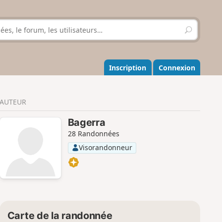
R
e
c
h
e
Inscription
Connexion
r
c
h
AUTEUR
e
r
Bagerra
28 Randonnées
Visorandonneur
Carte de la randonnée