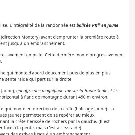
®
lise. L'intégralité de la randonnée est
balisée PR
en Jaune
 (direction Montory) avant d'emprunter la première route à
ement jusqu'à un embranchement.
ogressivement en piste. Cette dernière monte progressivement
s.
uche qui monte d'abord doucement puis de plus en plus
e sente raide qui part sur la droite.
 Jaune),
qui offre une magnifique vue sur la Haute-Soule et les
 horizontal à flanc de montagne durant 450 m environ.
ite qui monte en direction de la crête (balisage Jaune). La
ques Jaunes permettent de se repérer au mieux.
ant la crête hérissée de rochers par la gauche. (Il est
 face à la pente, mais c'est assez raide).
avers des estives jusqu'à un embranchement.