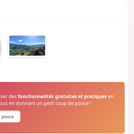
oser des
fonctionnalités gratuites et pratiques
en
us en donnant un petit coup de pouce !
e pouce