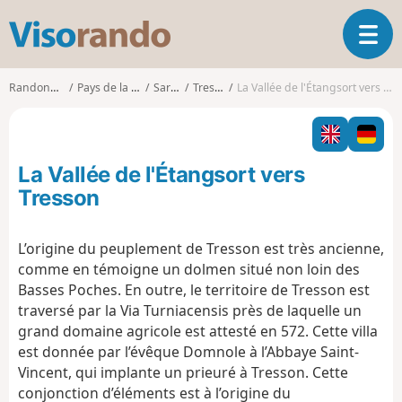
V
O
i
u
s
v
o
Randonnées
Pays de la Loire
Sarthe
Tresson
La Vallée de l'Étangsort vers Tresson
r
r
i
a
r
n
l
d
La Vallée de l'Étangsort vers
a
o
n
Tresson
a
v
L’origine du peuplement de Tresson est très ancienne,
i
comme en témoigne un dolmen situé non loin des
g
a
Basses Poches. En outre, le territoire de Tresson est
t
traversé par la Via Turniacensis près de laquelle un
i
grand domaine agricole est attesté en 572. Cette villa
o
est donnée par l’évêque Domnole à l’Abbaye Saint-
n
Vincent, qui implante un prieuré à Tresson. Cette
conjonction d’éléments est à l’origine du