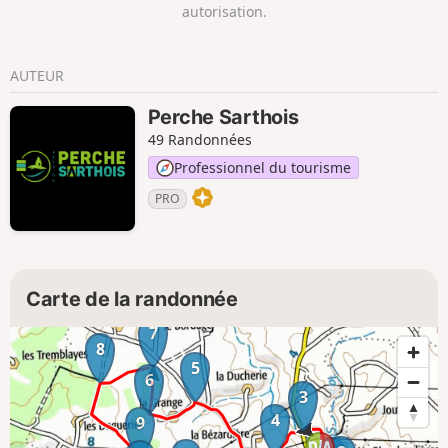
autorisation.
quatre tailleurs de pierre, un maçon, un charpentier, trois
menuisiers, trois tailleurs de bardeaux et de nombreux
autres artisans liés aux besoins quotidiens.
AUTEUR
Perche Sarthois
49 Randonnées
Professionnel du tourisme
PRO
Carte de la randonnée
7
8
5
6
3
4
9