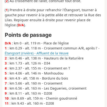
(
2
) Au croisement de l'aller, continuer tout droit.
(
1
) Prendre à droite pour refranchir l'Étangsort, tourner à
gauche pour revenir à la petite allée et retrouver la Rue des
Lilas. Repiquer ensuite à droite pour revenir place de
l'église (
D/A
).
Points de passage
D/A
: km 0 - alt. 119 m - Place de l'église
1
: km 0.29 - alt. 118 m - Croisement commun A/R, après l' -
Étangsort (rivière) - Affluent de la Veuve
2
: km 0.46 - alt. 138 m - Hauteurs de la Raturière
3
: km 1.73 - alt. 126 m - D34
4
: km 2.37 - alt. 155 m - Croisement en T
5
: km 4.06 - alt. 146 m - Monhoudou
6
: km 4.9 - alt. 158 m - Bordure du bois
7
: km 5.66 - alt. 160 m - Croisement
8
: km 6.56 - alt. 163 m - Les Dagueries, croisement
9
: km 8.11 - alt. 163 m - D208
10
: km 8.69 - alt. 159 m - Chemin goudronné
11
: km 9.43 - alt. 160 m - D208