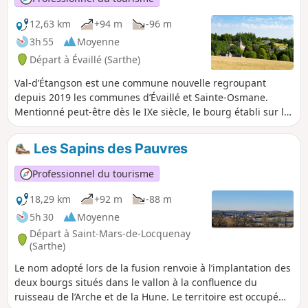
sans nulle doute l’édifice le plus ancien du
bourg. Vous pourrez toutefois observer les
12,63 km
+94 m
-96 m
équipements ruraux typiques de la IIIe
3h 55
Moyenne
République, à l’instar de la pompe publique
Départ à Évaillé (Sarthe)
placée au pied de l’église. En direction du
cimetière, vous verrez sur la droite l’ancien
Val-d’Étangson est une commune nouvelle regroupant
lavoir communal récemment transformé pour
depuis 2019 les communes d’Évaillé et Sainte-Osmane.
l’accueil des randonneurs et plus haut, une
Mentionné peut-être dès le IXe siècle, le bourg établi sur la
ancienne école identifiable à son volume à
rive du Tusson n'est composé en 1829 que de l'église, du
étage et à ses encadrements de briques.
presbytère du XVIIIe siècle avec cour et jardin, et d'une
Les Sapins des Pauvres
quinzaine de maisons. Il s'étoffe après 1840, sans doute en
lien avec l'ouverture de la route reliant les deux sous-
Professionnel du tourisme
préfectures de la Flèche et Saint-Calais (actuelle D13).
18,29 km
+92 m
-88 m
5h 30
Moyenne
Départ à Saint-Mars-de-Locquenay
(Sarthe)
Le nom adopté lors de la fusion renvoie à l’implantation des
deux bourgs situés dans le vallon à la confluence du
ruisseau de l’Arche et de la Hune. Le territoire est occupé