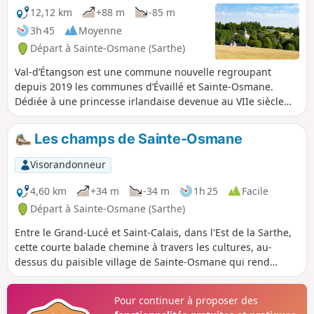
12,12 km
+88 m
-85 m
3h 45
Moyenne
Départ à Sainte-Osmane (Sarthe)
Val-d’Étangson est une commune nouvelle regroupant
depuis 2019 les communes d’Évaillé et Sainte-Osmane.
Dédiée à une princesse irlandaise devenue au VIIe siècle
ermite en Bretagne, l'église, largement remaniée vers 1540,
possède un beau porche Renaissance avec décors à
Les champs de Sainte-Osmane
l'antique. Les habitants, en assurant eux-mêmes la
restauration intérieure de l'édifice, ont renoué avec la
Visorandonneur
tradition de la fabrique, assemblée de paroissiens chargés
sous l'Ancien Régime de l'entretien du bâtiment. Le terroir
4,60 km
+34 m
-34 m
1h 25
Facile
est, en 1841, essentiellement mis en valeur par le biais de
Départ à Sainte-Osmane (Sarthe)
bordages, petites fermes parfois regroupées en hameaux
Entre le Grand-Lucé et Saint-Calais, dans l'Est de la Sarthe,
comme la Chauvière, et de rares exploitations importantes,
cette courte balade chemine à travers les cultures, au-
comme Rateau ou la Métairie.
dessus du paisible village de Sainte-Osmane qui rend
honneur à sa patronne à travers une massive statue, visible
près de l'église classée (XVIe siècle). Fait insolite, la sainte,
Pour continuer à proposer des
sculptée en 2003 dans une bille de séquoia de Courtanvaux,