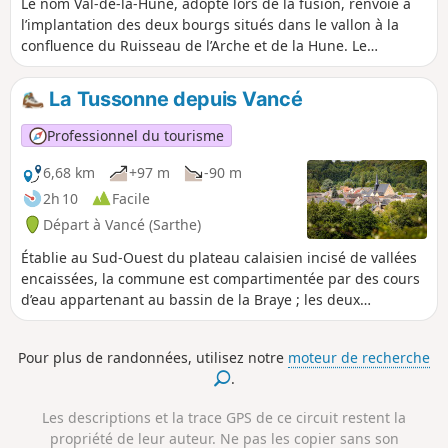
Le nom Val-de-la-Hune, adopté lors de la fusion, renvoie à
l’implantation des deux bourgs situés dans le vallon à la
confluence du Ruisseau de l’Arche et de la Hune. Le
territoire est occupé très anciennement, en témoigne le
dolmen, situé à la limite avec Tresson, datant du
La Tussonne depuis Vancé
Néolithique ainsi que la voie antique, Via Turniacensis,
reliant Le Mans à Blois ; passant par Volnay et Saint-Mars-
Professionnel du tourisme
de-Locquenay avant de se diriger vers la Vallée du Loir. Elle
favorisa le développement de grands domaines agricoles,
6,68 km
+97 m
-90 m
expliquant la présence de nombreux fiefs à l’époque
2h 10
Facile
médiévale dont il reste peu de vestiges (Champion, Pois, le
Départ à Vancé (Sarthe)
Grand Yvay, Mélève, Sargilet) à l’exception de la Chesnaye
qui les engloba pour la plupart au cours de l’Époque
Établie au Sud-Ouest du plateau calaisien incisé de vallées
Moderne (XVIe-XVIIIe siècle).
encaissées, la commune est compartimentée par des cours
d’eau appartenant au bassin de la Braye ; les deux
principaux sont le Charmançon et le Tusson. Son origine
pourrait remonter à l’époque gallo-romaine mais son
Pour plus de randonnées, utilisez notre
moteur de recherche
histoire se précise au Moyen Âge grâce à la découverte de
.
monnaies. Au début du XIXe siècle, après un essor
démographique important, Vancé concentre un grand
Les descriptions et la trace GPS de ce circuit restent la
nombre d’artisans. Ainsi, on recense dans le bourg en 1810,
propriété de leur auteur. Ne pas les copier sans son
treize tisserands, douze professionnels du bâtiment :