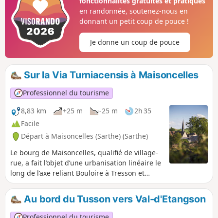
fonctionnalités gratuites et pratiques
est flanquée d'un... sanglier ! Elle vivait en effet recluse en
en randonnée, soutenez-nous en
forêt.
donnant un petit coup de pouce !
Je donne un coup de pouce
Sur la Via Turniacensis à Maisoncelles
Professionnel du tourisme
8,83 km
+25 m
-25 m
2h 35
Facile
Départ à Maisoncelles (Sarthe) (Sarthe)
Le bourg de Maisoncelles, qualifié de village-
rue, a fait l’objet d’une urbanisation linéaire le
long de l’axe reliant Bouloire à Tresson et
Écorpain, perpendiculaire au Ruisseau de
l’Étangsort. Bien que difficile à dater
Au bord du Tusson vers Val-d'Etangson
précisément, l’imposante Église Notre-Dame,
remontant peut-être à l’époque romane, est
Professionnel du tourisme