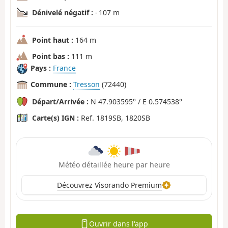
Dénivelé négatif :
- 107 m
Point haut :
164 m
Point bas :
111 m
Pays :
France
Commune :
Tresson
(72440)
Départ/Arrivée :
N 47.903595° / E 0.574538°
Carte(s) IGN :
Ref. 1819SB, 1820SB
Météo détaillée heure par heure
Découvrez Visorando Premium
Ouvrir dans l'app