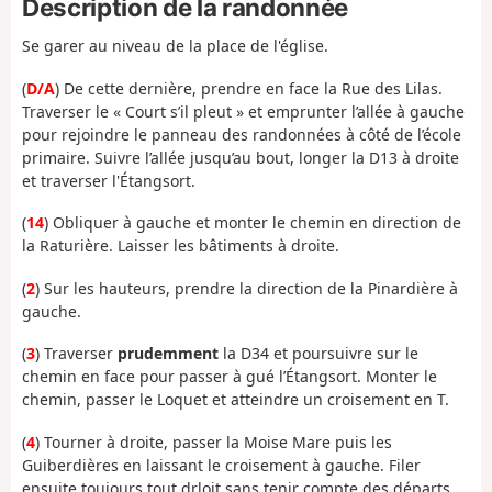
Description de la randonnée
Se garer au niveau de la place de l'église.
(
D/A
) De cette dernière, prendre en face la Rue des Lilas.
T
raverser
le « Court s’il pleut » et emprunter l’allée à gauche
pour
rejoindre le panneau des randonnées à côté de
l’école
primaire.
Suivre l’allée jusqu’au bout, longer la D13 à droite
et traverser l'Étangsort.
(
14
) Obliquer à gauche et monter le chemin en direction de
la Raturière. Laisser les bâtiments à droite.
(
2
) Sur les hauteurs, prendre la direction de la Pinardière à
gauche.
(
3
) Traverser
prudemment
la D34 et poursuivre sur le
chemin en face pour passer à gué l’Étangsort. Monter le
chemin, passer le Loquet et atteindre un croisement en T.
(
4
) Tourner à droite, passer la Moise Mare puis les
Guiberdières en laissant le croisement à gauche. Filer
ensuite toujours tout drloit sans tenir compte des départs