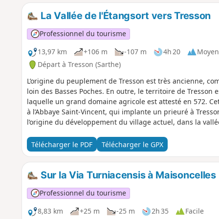
La Vallée de l'Étangsort vers Tresson
Professionnel du tourisme
13,97 km
+106 m
-107 m
4h 20
Moyen
Départ à Tresson (Sarthe)
L’origine du peuplement de Tresson est très ancienne, c
loin des Basses Poches. En outre, le territoire de Tresson e
laquelle un grand domaine agricole est attesté en 572. Ce
à l’Abbaye Saint-Vincent, qui implante un prieuré à Tresso
l’origine du développement du village actuel, dans la vallé
Télécharger le PDF
Télécharger le GPX
Sur la Via Turniacensis à Maisoncelles
Professionnel du tourisme
8,83 km
+25 m
-25 m
2h 35
Facile