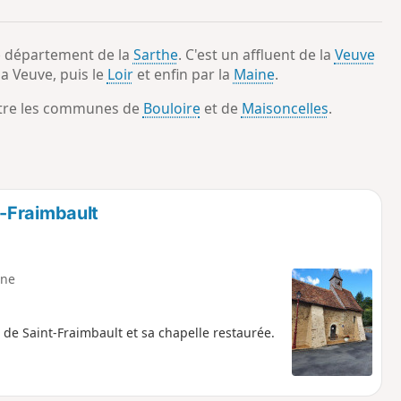
o
a
i
m
e département de la
Sarthe
. C'est un affluent de la
Veuve
p
a Veuve, puis le
Loir
et enfin par la
Maine
.
entre les communes de
Bouloire
et de
Maisoncelles
.
-Fraimbault
ne
 de Saint-Fraimbault et sa chapelle restaurée.