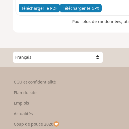
Télécharger le PDF
Télécharger le GPX
Pour plus de randonnées, uti
C
h
o
i
s
CGU et confidentialité
i
s
Plan du site
s
e
Emplois
z
Actualités
u
n
Coup de pouce 2026
p