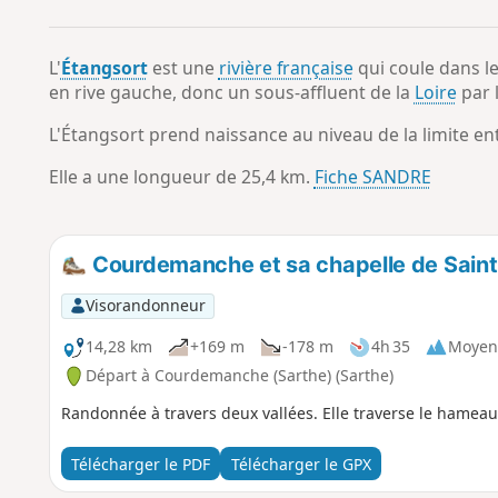
L'
Étangsort
est une
rivière française
qui coule dans l
en rive gauche, donc un sous-affluent de la
Loire
par l
L'Étangsort prend naissance au niveau de la limite 
Elle a une longueur de 25,4 km.
Fiche SANDRE
Courdemanche et sa chapelle de Saint
Visorandonneur
14,28 km
+169 m
-178 m
4h 35
Moyen
Départ à Courdemanche (Sarthe) (Sarthe)
Randonnée à travers deux vallées. Elle traverse le hameau
Télécharger le PDF
Télécharger le GPX