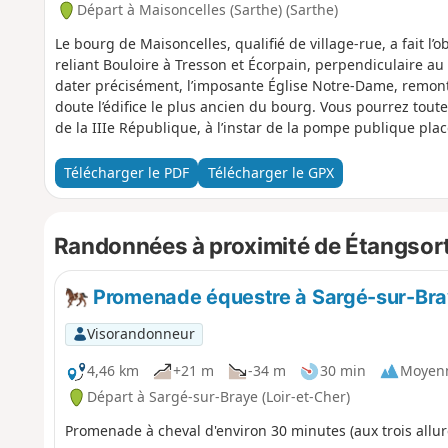
Départ à Maisoncelles (Sarthe) (Sarthe)
Le bourg de Maisoncelles, qualifié de village-rue, a fait l’o
reliant Bouloire à Tresson et Écorpain, perpendiculaire au 
dater précisément, l’imposante Église Notre-Dame, remont
doute l’édifice le plus ancien du bourg. Vous pourrez tou
de la IIIe République, à l’instar de la pompe publique plac
vous verrez sur la droite l’ancien lavoir communal récem
et plus haut, une ancienne école identifiable à son volum
Télécharger le PDF
Télécharger le GPX
Randonnées à proximité de Étangsort (
Promenade équestre à Sargé-sur-Br
Visorandonneur
4,46 km
+21 m
-34 m
30 min
Moyen
Départ à Sargé-sur-Braye (Loir-et-Cher)
Promenade à cheval d'environ 30 minutes (aux trois allur