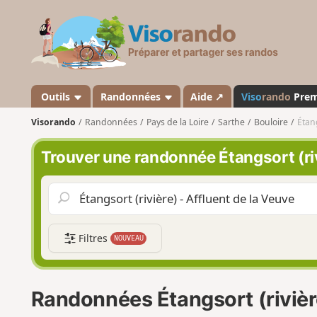
V
i
s
o
r
a
Outils
Randonnées
Aide ↗
Viso
rando
Pre
n
Visorando
Randonnées
Pays de la Loire
Sarthe
Bouloire
Étang
d
o
Trouver une randonnée Étangsort (riv
Filtres
NOUVEAU
Randonnées Étangsort (rivière