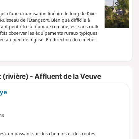
bjet d’une urbanisation linéaire le long de l’axe
Ruisseau de l’Étangsort. Bien que difficile à
ant peut-être à l’époque romane, est sans nulle
tefois observer les équipements ruraux typiques
ée au pied de l’église. En direction du cimetière,
ment transformé pour l’accueil des randonneurs
e à étage et à ses encadrements de briques.
rivière) - Affluent de la Veuve
aye
ne
es), en passant sur des chemins et des routes.