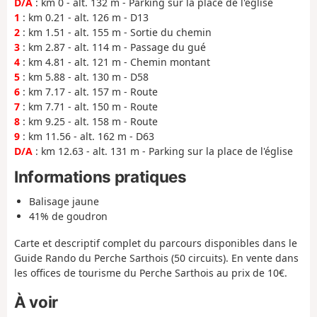
D/A
: km 0 - alt. 132 m - Parking sur la place de l'église
1
: km 0.21 - alt. 126 m - D13
2
: km 1.51 - alt. 155 m - Sortie du chemin
3
: km 2.87 - alt. 114 m - Passage du gué
4
: km 4.81 - alt. 121 m - Chemin montant
5
: km 5.88 - alt. 130 m - D58
6
: km 7.17 - alt. 157 m - Route
7
: km 7.71 - alt. 150 m - Route
8
: km 9.25 - alt. 158 m - Route
9
: km 11.56 - alt. 162 m - D63
D/A
: km 12.63 - alt. 131 m - Parking sur la place de l'église
Informations pratiques
Balisage jaune
41% de goudron
Carte et descriptif complet du parcours disponibles dans le
Guide Rando du Perche Sarthois (50 circuits). En vente dans
les offices de tourisme du Perche Sarthois au prix de 10€.
À voir