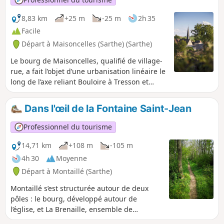
l’origine du développement du village actuel, dans la vallée
de l’Étangsort.
8,83 km
+25 m
-25 m
2h 35
Facile
Départ à Maisoncelles (Sarthe) (Sarthe)
Le bourg de Maisoncelles, qualifié de village-
rue, a fait l’objet d’une urbanisation linéaire le
long de l’axe reliant Bouloire à Tresson et
Écorpain, perpendiculaire au Ruisseau de
l’Étangsort. Bien que difficile à dater
Dans l'œil de la Fontaine Saint-Jean
précisément, l’imposante Église Notre-Dame,
remontant peut-être à l’époque romane, est
Professionnel du tourisme
sans nulle doute l’édifice le plus ancien du
bourg. Vous pourrez toutefois observer les
14,71 km
+108 m
-105 m
équipements ruraux typiques de la IIIe
4h 30
Moyenne
République, à l’instar de la pompe publique
Départ à Montaillé (Sarthe)
placée au pied de l’église. En direction du
cimetière, vous verrez sur la droite l’ancien
Montaillé s’est structurée autour de deux
lavoir communal récemment transformé pour
pôles : le bourg, développé autour de
l’accueil des randonneurs et plus haut, une
l’église, et La Brenaille, ensemble de
ancienne école identifiable à son volume à
hameaux et de fermes au Nord du village. Le