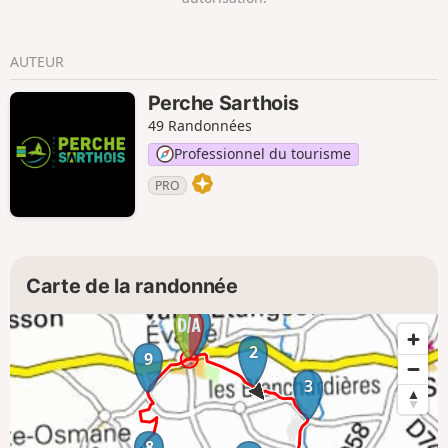
versant gauche, à flanc de colline, entre la
rivière et le château fondé au XIe siècle, pour
confronter la puissante abbaye, vous
AUTEUR
distinguerez aisément le quartier médiéval
crée à partir de l’axe de la Grande Rue sur un
Perche Sarthois
parcellaire irrégulier et dense.
49 Randonnées
Professionnel du tourisme
PRO
Carte de la randonnée
1
2
9
3
8