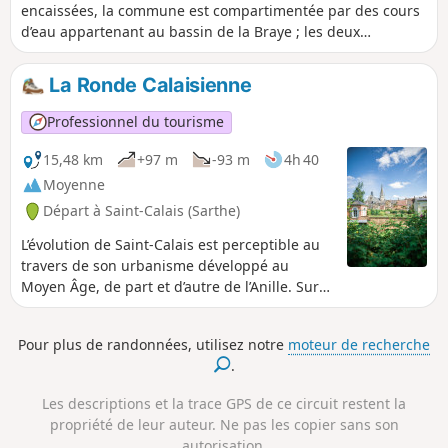
siècle, le ruisseau de la Redonne et de beaux espaces
encaissées, la commune est compartimentée par des cours
bocagers. Carte et descriptif complet du parcours
d’eau appartenant au bassin de la Braye ; les deux
disponibles dans le Guide Rando du Perche Sarthois (50
principaux sont le Charmançon et le Tusson. Son origine
circuits). En vente dans les offices de tourisme du Perche
pourrait remonter à l’époque gallo-romaine mais son
La Ronde Calaisienne
Sarthois au prix de 10€.
histoire se précise au Moyen Âge grâce à la découverte de
monnaies. Au début du XIXe siècle, après un essor
Professionnel du tourisme
démographique important, Vancé concentre un grand
nombre d’artisans. Ainsi, on recense dans le bourg en 1810,
15,48 km
+97 m
-93 m
4h 40
treize tisserands, douze professionnels du bâtiment :
Moyenne
quatre tailleurs de pierre, un maçon, un charpentier, trois
Départ à Saint-Calais (Sarthe)
menuisiers, trois tailleurs de bardeaux et de nombreux
autres artisans liés aux besoins quotidiens.
L’évolution de Saint-Calais est perceptible au
travers de son urbanisme développé au
Moyen Âge, de part et d’autre de l’Anille. Sur
le versant droit, l’ancien site abbatial fondé au
VIe siècle est encore perceptible par
Pour plus de randonnées, utilisez notre
moteur de recherche
l’élévation des deux hauts pignons du logis du
.
centre de ressources actuel. Il a laissé place à
la Révolution à un autre centre administratif
Les descriptions et la trace GPS de ce circuit restent la
aux bâtiments imposants et aux rues
propriété de leur auteur. Ne pas les copier sans son
rectilignes typiques du XIXe siècle. Sur le
autorisation.