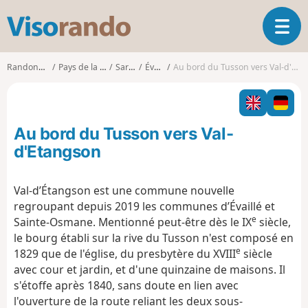
V
O
i
u
s
v
o
Randonnées
Pays de la Loire
Sarthe
Évaillé
Au bord du Tusson vers Val-d'Etangson
r
r
i
a
r
n
l
d
Au bord du Tusson vers Val-
a
o
n
d'Etangson
a
v
Val-d’Étangson est une commune nouvelle
i
regroupant depuis 2019 les communes d’Évaillé et
g
e
a
Sainte-Osmane. Mentionné peut-être dès le IX
siècle,
t
le bourg établi sur la rive du Tusson n'est composé en
i
e
1829 que de l'église, du presbytère du XVIII
siècle
o
avec cour et jardin, et d'une quinzaine de maisons. Il
n
s'étoffe après 1840, sans doute en lien avec
l'ouverture de la route reliant les deux sous-