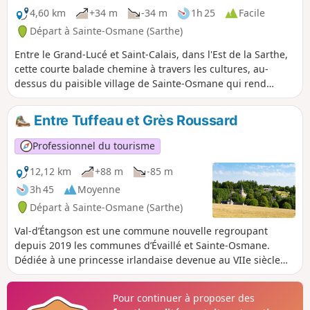
4,60 km
+34 m
-34 m
1h 25
Facile
Départ à Sainte-Osmane (Sarthe)
Entre le Grand-Lucé et Saint-Calais, dans l'Est de la Sarthe,
cette courte balade chemine à travers les cultures, au-
dessus du paisible village de Sainte-Osmane qui rend
honneur à sa patronne à travers une massive statue, visible
près de l'église classée (XVIe siècle). Fait insolite, la sainte,
Entre Tuffeau et Grès Roussard
sculptée en 2003 dans une bille de séquoia de Courtanvaux,
est flanquée d'un... sanglier ! Elle vivait en effet recluse en
Professionnel du tourisme
forêt.
12,12 km
+88 m
-85 m
3h 45
Moyenne
Départ à Sainte-Osmane (Sarthe)
Val-d’Étangson est une commune nouvelle regroupant
depuis 2019 les communes d’Évaillé et Sainte-Osmane.
Dédiée à une princesse irlandaise devenue au VIIe siècle
ermite en Bretagne, l'église, largement remaniée vers 1540,
possède un beau porche Renaissance avec décors à
Pour continuer à proposer des
l'antique. Les habitants, en assurant eux-mêmes la