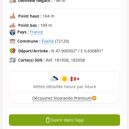
Dénivelé négatif :
- 96 m
Point haut :
164 m
Point bas :
109 m
Pays :
France
Commune :
Évaillé
(72120)
Départ/Arrivée :
N 47.900502° / E 0.630891°
Carte(s) IGN :
Ref. 1819SB, 1820SB
Météo détaillée heure par heure
Découvrez Visorando Premium
Ouvrir dans l'app