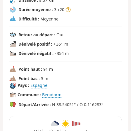
Distance :
8,07 km
Durée moyenne :
3h 20
Difficulté :
Moyenne
Retour au départ :
Oui
Dénivelé positif :
+ 361 m
Dénivelé négatif :
- 354 m
Point haut :
91 m
Point bas :
5 m
Pays :
Espagne
Commune :
Benidorm
Départ/Arrivée :
N 38.54051° / O 0.116283°