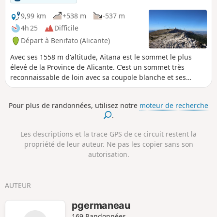
9,99 km
+538 m
-537 m
4h 25
Difficile
Départ à Benifato (Alicante)
Avec ses 1558 m d'altitude, Aitana est le sommet le plus
élevé de la Province de Alicante. C’est un sommet très
reconnaissable de loin avec sa coupole blanche et ses
antennes. C'est sans doute un petit défi que l'on se lance (il
y a un passage assez difficile) mais le spectacle tout au long
Pour plus de randonnées, utilisez notre
moteur de recherche
de la randonnée est éblouissant.
.
Les descriptions et la trace GPS de ce circuit restent la
propriété de leur auteur. Ne pas les copier sans son
autorisation.
AUTEUR
pgermaneau
169 Randonnées