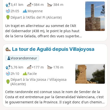
3,41 km
+384 m
-384 m
2h 05
Moyenne
Départ à l'Alfàs del Pi (Alicante)
Un trajet en aller/retour au sommet de l'Alt
del Gobernador (438 m), le point le plus haut
de la Serra Gelada, offrant des vues superbes
sur les côtes et sur les montagnes
environnantes.
La tour de Aguiló depuis Villajoyosa
Visorandonneur
5,76 km
+177 m
-176 m
2h 10
Facile
Départ à la Vila Joiosa / Villajoyosa
(Alicante)
Cette randonnée est connue sous le nom de Sender de la
Costa et est entretenue par la Generalidad Valenciana, c'est
le gouvernement de la Province. Il s'agit donc d'un chemin
large et agrémenté de bancs et de tables. Cette randonnée