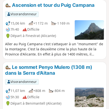
peut donc être faite par toute la famille. Sur le chemin, on
Ascension et tour du Puig Campana
profite de superbes vues sur différentes criques et, au
large, on peut distinguer une grande zone de pisciculture.
Visorandonneur
15,06 km
+1 172 m
-1 169 m
7h 40
Difficile
Départ à Finestrat (Alicante)
Aller au Puig Campana c'est s'attaquer à un "monument" de
la montagne. C'est la deuxième cime la plus haute de la
Province d'Alicante. En effet à plus de 1400 mètres, il
domine pratiquement les plages de Bénidorm. Le dénivelé
est important et certaines pentes sont raides ! Aussi cette
Le sommet Penyo Mulero (1308 m)
randonnée ne doit être faite que si on est en parfaite forme
dans la Serra d'Aitana
et habitué à ce type de randonnée. Lire absolument les
indications et recommandations dans information
Visorandonneur
pratiques.
11,07 km
+808 m
-804 m
5h 30
Difficile
Départ à Benimantell (Alicante)