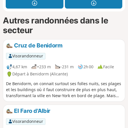
Autres randonnées dans le
secteur
Cruz de Benidorm
Visorandonneur
4,67 km
+233 m
-231 m
2h 00
Facile
Départ à Benidorm (Alicante)
De Benidorm, on connait surtout ses folles nuits, ses plages
et les buildings où il faut construire de plus en plus haut,
transformant la ville en New-York en bord de plage. Mais
c'est oublier que Benidorm est entouré de très hautes
montagnes comme le Puig Campana (1408 m) et de la Serra
El Faro d'Albir
Gelada. Je vous propose de monter (à pied) à La Croix de
Benidorm (qui est un point d'entrée dans la Serra Gelada)
Visorandonneur
où vous aurez des vues exceptionnelles sur la ville, les