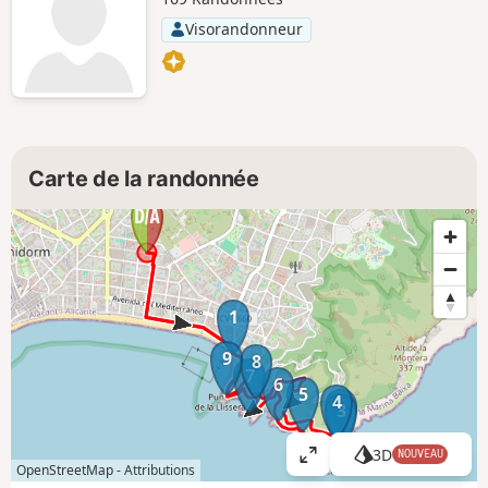
Visorandonneur
Carte de la randonnée
1
9
8
7
6
5
4
2
3
3D
NOUVEAU
A
OpenStreetMap -
Attributions
ff