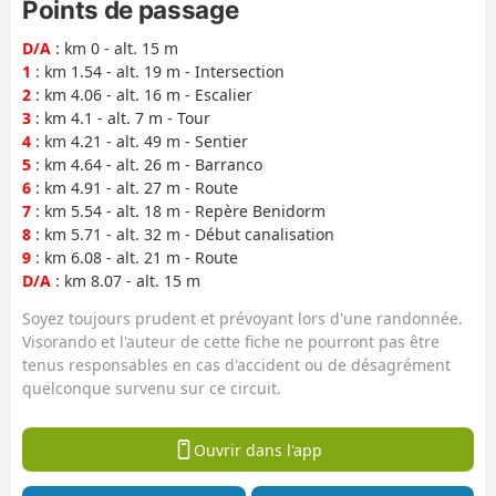
Points de passage
D/A
: km 0 - alt. 15 m
1
: km 1.54 - alt. 19 m - Intersection
2
: km 4.06 - alt. 16 m - Escalier
3
: km 4.1 - alt. 7 m - Tour
4
: km 4.21 - alt. 49 m - Sentier
5
: km 4.64 - alt. 26 m - Barranco
6
: km 4.91 - alt. 27 m - Route
7
: km 5.54 - alt. 18 m - Repère Benidorm
8
: km 5.71 - alt. 32 m - Début canalisation
9
: km 6.08 - alt. 21 m - Route
D/A
: km 8.07 - alt. 15 m
Soyez toujours prudent et prévoyant lors d'une randonnée.
Visorando et l'auteur de cette fiche ne pourront pas être
tenus responsables en cas d'accident ou de désagrément
quelconque survenu sur ce circuit.
Ouvrir dans l'app