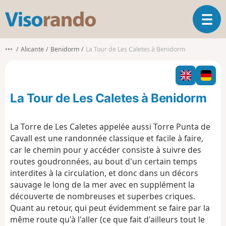
V
O
i
u
s
v
o
•••
Alicante
Benidorm
La Tour de Les Caletes à Benidorm
r
r
i
a
r
n
l
d
La Tour de Les Caletes à Benidorm
a
o
n
a
La Torre de Les Caletes appelée aussi Torre Punta de
v
Cavall est une randonnée classique et facile à faire,
i
car le chemin pour y accéder consiste à suivre des
g
routes goudronnées, au bout d'un certain temps
a
t
interdites à la circulation, et donc dans un décors
i
sauvage le long de la mer avec en supplément la
o
découverte de nombreuses et superbes criques.
n
Quant au retour, qui peut évidemment se faire par la
même route qu'à l'aller (ce que fait d'ailleurs tout le