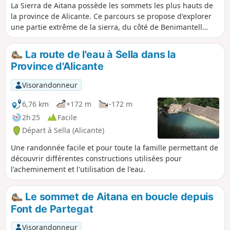
La Sierra de Aitana possède les sommets les plus hauts de
la province de Alicante. Ce parcours se propose d'explorer
une partie extrême de la sierra, du côté de Benimantell
avec la montée à un sommet de plus de 1300 m. Cette
randonnée est cotée difficile à cause des longues montées
La route de l'eau à Sella dans la
et l'exposition permanente au soleil.
Province d'Alicante
Visorandonneur
6,76 km
+172 m
-172 m
2h 25
Facile
Départ à Sella (Alicante)
Une randonnée facile et pour toute la famille permettant de
découvrir différentes constructions utilisées pour
l'acheminement et l'utilisation de l'eau.
Le sommet de Aitana en boucle depuis
Font de Partegat
Visorandonneur