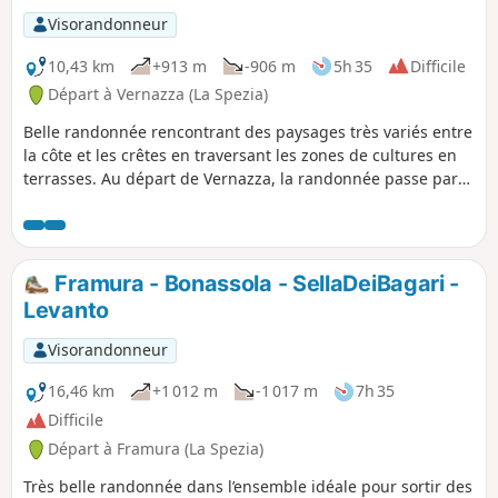
Visorandonneur
10,43 km
+913 m
-906 m
5h 35
Difficile
Départ à Vernazza (La Spezia)
Belle randonnée rencontrant des paysages très variés entre
la côte et les crêtes en traversant les zones de cultures en
terrasses. Au départ de Vernazza, la randonnée passe par
San Bernardino puis rejoint la crête à la Sella della Cigoletta
avant de descendre sur Corniglia, seul village des Cinque
Terre ne donnant pas sur la mer. Après la visite de ce village
particulier, le retour à Vernazza emprunte le magnifique
Framura - Bonassola - SellaDeiBagari -
sentier côtier (SVA).
Levanto
Visorandonneur
16,46 km
+1 012 m
-1 017 m
7h 35
Difficile
Départ à Framura (La Spezia)
Très belle randonnée dans l’ensemble idéale pour sortir des