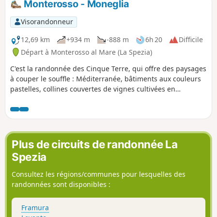
Monterosso - Moneglia
Visorandonneur
12,69 km
+934 m
-888 m
6h 20
Difficile
Départ à Monterosso al Mare (La Spezia)
C'est la randonnée des Cinque Terre, qui offre des paysages
à couper le souffle : Méditerranée, bâtiments aux couleurs
pastelles, collines couvertes de vignes cultivées en
terrasse... La nuit se fait à Moneglia, avec petit déjeuner.
Plus de circuits de randonnée La
Spezia
Consultez les régions/communes pour lesquelles des
randonnées sont disponibles :
Framura