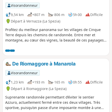
Visorandonneur
9,54 km
+807 m
-806 m
5h 00
Difficile
Départ à Vernazza (La Spezia)
Profitez du meilleur panorama sur les villages de Cinque
Terre depuis les chemins de randonnée. Entre mer et
montagne, au cœur des vignes, la beauté de ces paysages
se mérite.
De Riomaggore à Manarola
Visorandonneur
1,23 km
+193 m
-165 m
0h 55
Difficile
Départ à Riomaggiore (La Spezia)
Suprenante randonnée permettant d’éviter le sentier
Azzuro, actuellement fermé entre ces deux villages. Très
sportive, puisqu’on passe d’une imposante montée à une