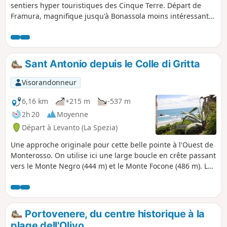
sentiers hyper touristiques des Cinque Terre. Départ de
Framura, magnifique jusqu'à Bonassola moins intéressante
jusqu'à Levanto.
Sant Antonio depuis le Colle di Gritta
Visorandonneur
6,16 km
+215 m
-537 m
2h 20
Moyenne
Départ à Levanto (La Spezia)
Une approche originale pour cette belle pointe à l'Ouest de
Monterosso. On utilise ici une large boucle en crête passant
vers le Monte Negro (444 m) et le Monte Focone (486 m). La
vue est très riche tant côté Nord (Levanto) que Sud
(Monterosso). Le sentier Verde Azzurro n'est utilisé que pour
le retour.
Portovenere, du centre historique à la
plage dell'Olivo