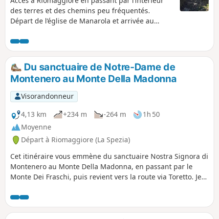
Accès à Riomaggiore en passant par l’intérieur
des terres et des chemins peu fréquentés.
Départ de l’église de Manarola et arrivée au
château de Riomaggiore en suivant des chemins
balisés passant au milieu des vignes et des
bosquets.
Du sanctuaire de Notre-Dame de
Montenero au Monte Della Madonna
Visorandonneur
4,13 km
+234 m
-264 m
1h 50
Moyenne
Départ à Riomaggiore (La Spezia)
Cet itinéraire vous emmène du sanctuaire Nostra Signora di
Montenero au Monte Della Madonna, en passant par le
Monte Dei Fraschi, puis revient vers la route via Toretto. Je
me suis arrêté au Monte Della Madonna pour une pause
déjeuner bien méritée.