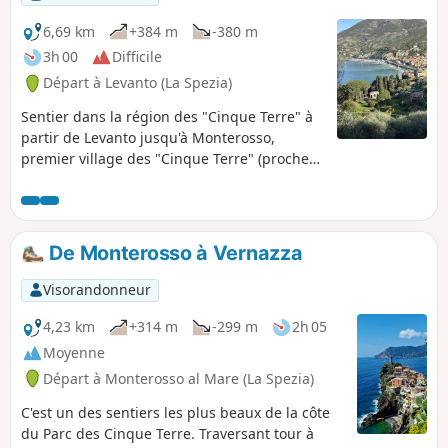
6,69 km
+384 m
-380 m
3h 00
Difficile
Départ à Levanto (La Spezia)
Sentier dans la région des "Cinque Terre" à
partir de Levanto jusqu'à Monterosso,
premier village des "Cinque Terre" (proche
de Gènes et de Pise en Italie) en suivant la
SVA sentier le plus proche de la côte.Levanto
est un des lieux à privilégier pour visiter les
5 villages par le train et faire des
De Monterosso à Vernazza
randonnées.Celle-ci permet de se rendre de
Levanto à Monterosso à pied sans prendre le
Visorandonneur
train au départ. Retour par le train.
4,23 km
+314 m
-299 m
2h 05
Moyenne
Départ à Monterosso al Mare (La Spezia)
C'est un des sentiers les plus beaux de la côte
du Parc des Cinque Terre. Traversant tour à