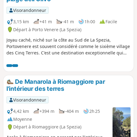
Visorandonneur
3,15 km
+41 m
-41 m
1h 00
Facile
Départ à Porto Venere (La Spezia)
Joyau caché, niché sur la côte au Sud de La Spezia,
Portovenere est souvent considéré comme le sixième village
des Cinq Terres. C'est une destination exceptionnelle qui
offre un mélange unique de beauté naturelle, d'histoire
riche et de charme méditerranéen. Partant du port, le
circuit va longer le front de mer jusqu'à l'Église San Pietro. Il
bifurquera vers le Château Doria avant de plonger dans les
De Manarola à Riomaggiore par
ruelles du centre historique. Changement de décor par la
l'intérieur des terres
suite pour accéder à la splendide Plage dell'Olivo en
longeant la côte. Le retour au port se fera en revenant sur
Visorandonneur
ses pas.
4,42 km
+394 m
-404 m
2h 25
Moyenne
Départ à Riomaggiore (La Spezia)