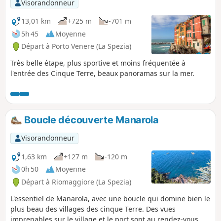
Visorandonneur
13,01 km
+725 m
-701 m
5h 45
Moyenne
Départ à Porto Venere (La Spezia)
Très belle étape, plus sportive et moins fréquentée à
l'entrée des Cinque Terre, beaux panoramas sur la mer.
Boucle découverte Manarola
Visorandonneur
1,63 km
+127 m
-120 m
0h 50
Moyenne
Départ à Riomaggiore (La Spezia)
L'essentiel de Manarola, avec une boucle qui domine bien le
plus beau des villages des cinque Terre. Des vues
imprenables sur le village et le port sont au rendez-vous,