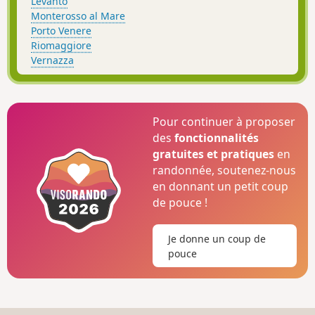
Levanto
Monterosso al Mare
Porto Venere
Riomaggiore
Vernazza
Pour continuer à proposer
des
fonctionnalités
gratuites et pratiques
en
randonnée, soutenez-nous
en donnant un petit coup
de pouce !
Je donne un coup de
pouce