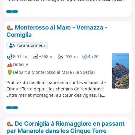
tout comme les images les plus traditionnelles des ruelles.
Monterosso al Mare - Vernazza -
Corniglia
Visorandonneur
8,51 km
+668 m
-658 m
4h 20
Difficile
Départ à Monterosso al Mare (La Spezia)
Profitez du meilleur panorama sur les villages de
Cinque Terre depuis les chemins de randonnée.
Entre mer et montagne, au cœur des vignes, la
beauté de ces paysages se mérite !
De Corniglia à Riomaggiore en passant
par Manarola dans les Cinque Terre