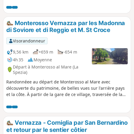
vertigineuse descente. Phobique des escaliers, abstenez-
vous!
Monterosso Vernazza par les Madonna
di Soviore et di Reggio et M. St Croce
Visorandonneur
9,56 km
+659 m
-654 m
4h 35
Moyenne
Départ à Monterosso al Mare (La
Spezia)
Randonnéee au départ de Monterosso al Mare avec
découverte du patrimoine, de belles vues sur l'arrière pays
et la côte. À partir de la gare de ce village, traversée de la
partie ancienne du village en passant sous la Tour Aurora,
puis montée vers l'important sanctuaire de la Madonna di
Soviore du Xe siècle, suivre le chemin de crête passant par
le Monte Santa Croce avant une descente agréable et plutôt
Vernazza - Corniglia par San Bernardino
facile vers Vernazza par la Madonna di Reggio du XIIIe
et retour par le sentier côtier
siècle.