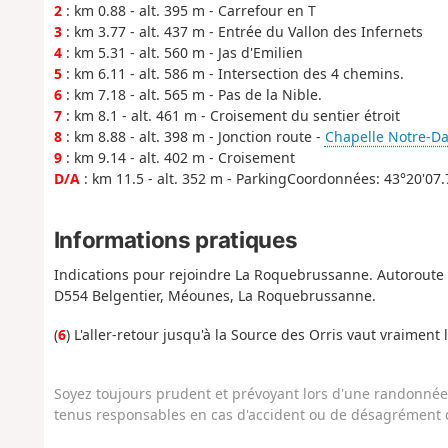
2
: km 0.88 - alt. 395 m - Carrefour en T
3
: km 3.77 - alt. 437 m - Entrée du Vallon des Infernets
4
: km 5.31 - alt. 560 m - Jas d'Emilien
5
: km 6.11 - alt. 586 m - Intersection des 4 chemins.
6
: km 7.18 - alt. 565 m - Pas de la Nible.
7
: km 8.1 - alt. 461 m - Croisement du sentier étroit
8
: km 8.88 - alt. 398 m - Jonction route -
Chapelle Notre-Da
9
: km 9.14 - alt. 402 m - Croisement
D/A
: km 11.5 - alt. 352 m - ParkingCoordonnées: 43°20'07.
Informations pratiques
Indications pour rejoindre La Roquebrussanne. Autoroute A
D554 Belgentier, Méounes, La Roquebrussanne.
(
6
) L'aller-retour jusqu'à la Source des Orris vaut vraiment 
Soyez toujours prudent et prévoyant lors d'une randonnée. 
tenus responsables en cas d'accident ou de désagrément q