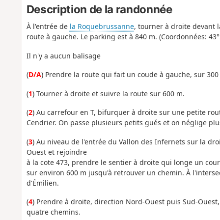
Description de la randonnée
À l'entrée de
la Roquebrussanne
, tourner à droite devant 
route à gauche. Le parking est à 840 m. (Coordonnées: 43°2
Il n'y a aucun balisage
(
D/A
) Prendre la route qui fait un coude à gauche, sur 300 
(
1
) Tourner à droite et suivre la route sur 600 m.
(
2
) Au carrefour en T, bifurquer à droite sur une petite ro
Cendrier. On passe plusieurs petits gués et on néglige plu
(
3
) Au niveau de l'entrée du Vallon des Infernets sur la dr
Ouest et rejoindre
à la cote 473, prendre le sentier à droite qui longe un cou
sur environ 600 m jusqu'à retrouver un chemin. À l'intersec
d'Émilien.
(
4
) Prendre à droite, direction Nord-Ouest puis Sud-Ouest,
quatre chemins.