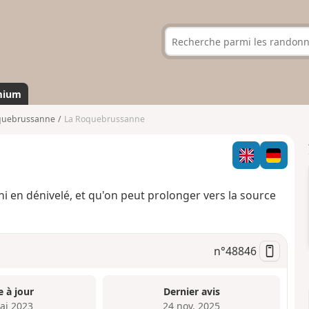
mium
quebrussanne
La Roquebrussanne
ni en dénivelé, et qu'on peut prolonger vers la source
n°
48846
e à jour
Dernier avis
ai 2023
24 nov. 2025