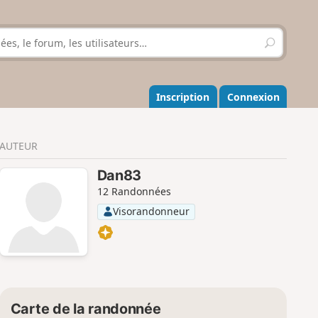
R
e
c
h
e
Inscription
Connexion
r
c
h
AUTEUR
e
r
Dan83
12 Randonnées
Visorandonneur
Carte de la randonnée