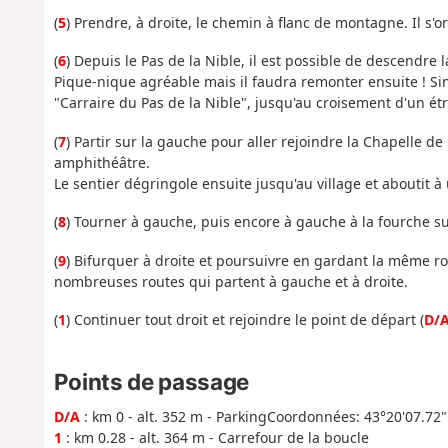
(
5
) Prendre, à droite, le chemin à flanc de montagne. Il s'o
(
6
) Depuis le Pas de la Nible, il est possible de descendre l
Pique-nique agréable mais il faudra remonter ensuite ! Si
"Carraire du Pas de la Nible", jusqu'au croisement d'un étr
(
7
) Partir sur la gauche pour aller rejoindre la Chapelle d
amphithéâtre.
Le sentier dégringole ensuite jusqu'au village et aboutit à
(
8
) Tourner à gauche, puis encore à gauche à la fourche su
(
9
) Bifurquer à droite et poursuivre en gardant la même rou
nombreuses routes qui partent à gauche et à droite.
(
1
) Continuer tout droit et rejoindre le point de départ (
D/
Points de passage
D/A
: km 0 - alt. 352 m - ParkingCoordonnées: 43°20'07.72"
1
: km 0.28 - alt. 364 m - Carrefour de la boucle