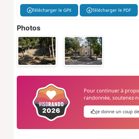
Télécharger le GPX
Télécharger le PDF
Photos
Pour continuer à prop
randonnée, soutenez-no
Je donne un coup d