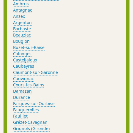
Ambrus
Antagnac
Anzex
Argenton
Barbaste
Beauziac
Bouglon
Buzet-sur-Baïse
Calonges
Casteljaloux
Caubeyres
Caumont-sur-Garonne
Cauvignac
Cours-les-Bains
Damazan
Durance
Fargues-sur-Ourbise
Fauguerolles
Fauillet
Grézet-Cavagnan
Grignols (Gironde)