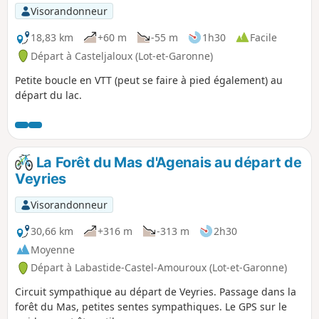
Visorandonneur
18,83 km
+60 m
-55 m
1h30
Facile
Départ à Casteljaloux (Lot-et-Garonne)
Petite boucle en VTT (peut se faire à pied également) au
départ du lac.
La Forêt du Mas d'Agenais au départ de
Veyries
Visorandonneur
30,66 km
+316 m
-313 m
2h30
Moyenne
Départ à Labastide-Castel-Amouroux (Lot-et-Garonne)
Circuit sympathique au départ de Veyries. Passage dans la
forêt du Mas, petites sentes sympathiques. Le GPS sur le