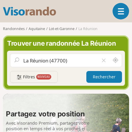
V
O
i
u
s
v
o
Randonnées
Aquitaine
Lot-et-Garonne
La Réunion
r
r
i
a
Trouver une randonnée La Réunion
r
n
l
d
a
o
A
V
n
u
i
a
t
d
v
Filtres
Rechercher
NOUVEAU
o
e
i
u
r
g
r
l
a
d
e
t
e
c
i
m
h
Partagez votre position
o
o
a
n
i
m
Avec Visorando Premium, partagez votre
p
position en temps réel à vos proches et