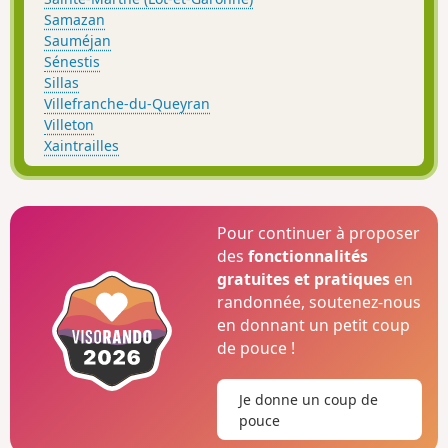
Samazan
Sauméjan
Sénestis
Sillas
Villefranche-du-Queyran
Villeton
Xaintrailles
Pour continuer à proposer
des
fonctionnalités
gratuites et pratiques
en
randonnée, soutenez-nous
en donnant un petit coup
de pouce !
Je donne un coup de
pouce