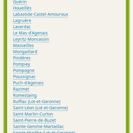
Guérin
Houeillès
Labastide-Castel-Amouroux
Lagruère
Lavardac
Le Mas-d'Agenais
Leyritz-Moncassin
Masseilles
Mongaillard
Pindères
Pompiey
Pompogne
Poussignac
Puch-d'Agenais
Razimet
Romestaing
Ruffiac (Lot-et-Garonne)
Saint-Léon (Lot-et-Garonne)
Saint-Martin-Curton
Saint-Pierre-de-Buzet
Sainte-Gemme-Martaillac
Sainte-Marthe (Lot-et-Garonne)