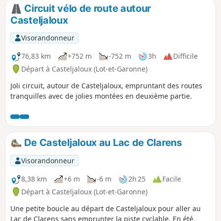
Circuit vélo de route autour
Casteljaloux
Visorandonneur
76,83 km
+752 m
-752 m
3h
Difficile
Départ à Casteljaloux (Lot-et-Garonne)
Joli circuit, autour de Casteljaloux, empruntant des routes
tranquilles avec de jolies montées en deuxième partie.
De Casteljaloux au Lac de Clarens
Visorandonneur
8,38 km
+6 m
-6 m
2h 25
Facile
Départ à Casteljaloux (Lot-et-Garonne)
Une petite boucle au départ de Casteljaloux pour aller au
Lac de Clarens sans emprunter la piste cyclable. En été,