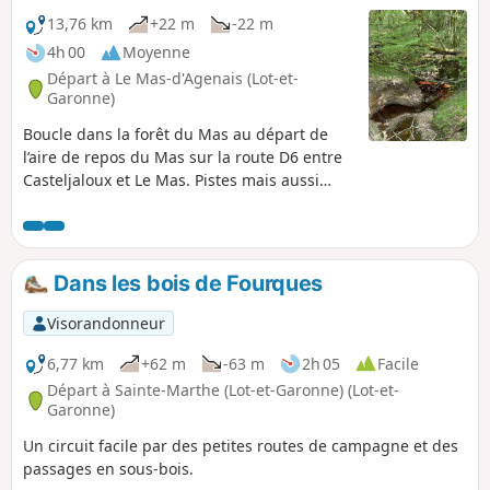
13,76 km
+22 m
-22 m
4h 00
Moyenne
Départ à Le Mas-d'Agenais (Lot-et-
Garonne)
Boucle dans la forêt du Mas au départ de
l’aire de repos du Mas sur la route D6 entre
Casteljaloux et Le Mas. Pistes mais aussi
petites sentes qui n’apparaissent pas sur les
cartes, avoir le gpx à portée de vue est
préférable. Les chemins ont été faits par les
marcheurs, VTT, chevaux et il y en a
Dans les bois de Fourques
beaucoup. Pas de hors-sentier. Randonnée
dans la forêt à l’ombre, agréable en été mais
Visorandonneur
à éviter lors de fortes pluies et durant la
saison de la chasse à la palombe.
6,77 km
+62 m
-63 m
2h 05
Facile
Départ à Sainte-Marthe (Lot-et-Garonne) (Lot-et-
Garonne)
Un circuit facile par des petites routes de campagne et des
passages en sous-bois.