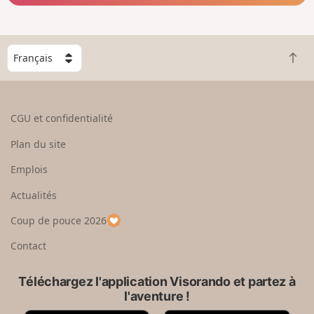
C
R
h
e
o
t
i
o
s
CGU et confidentialité
u
i
r
s
Plan du site
e
s
n
e
Emplois
h
z
Actualités
a
u
u
n
Coup de pouce 2026
t
p
a
Contact
y
s
Téléchargez l'application Visorando et partez à
l'aventure !