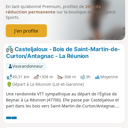
En tant qu’abonné Premium, profitez de
20% de
réduction permanente
sur la boutique en ligne Speck
Sports.
J'en profite
Casteljaloux - Bois de Saint-Martin-de-
Curton/Antagnac - La Réunion
Visorandonneur
49,31 km
+308 m
-306 m
3h
Moyenne
Départ à La Réunion (Lot-et-Garonne)
Une randonnée VTT sympathique au départ de l'Église de
Beynac à La Réunion (47700). Elle passe par Casteljaloux et
part dans les bois vers Saint-Martin-de-Curton/Antagnac.
Routes, pistes blanches et sentiers avec du sable. Praticable
par tout temps.