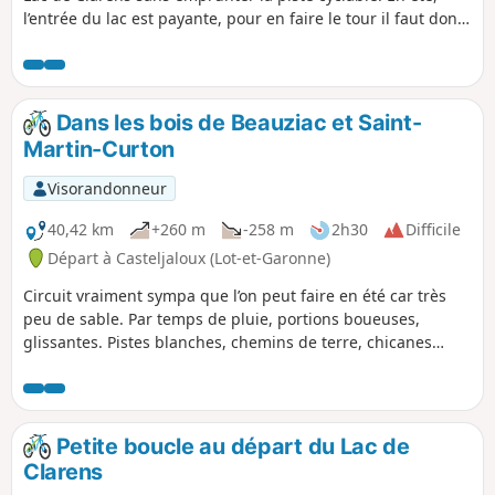
l’entrée du lac est payante, pour en faire le tour il faut donc
s’acquitter des droits d’entrée.
Dans les bois de Beauziac et Saint-
Martin-Curton
Visorandonneur
40,42 km
+260 m
-258 m
2h30
Difficile
Départ à Casteljaloux (Lot-et-Garonne)
Circuit vraiment sympa que l’on peut faire en été car très
peu de sable. Par temps de pluie, portions boueuses,
glissantes. Pistes blanches, chemins de terre, chicanes
dans les bois et un peu de sable à la fin. Passage près de
palombières. Ne pas emprunter lors de la chasse à la
palombe en octobre et novembre. Le respect de cette règle
implicite permet de maintenir les chemins ouverts. Respect
Petite boucle au départ du Lac de
mutuel entre chasseurs, cyclistes et randonneurs.
Clarens