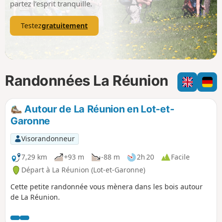
partez l’esprit tranquille.
Testez
gratuitement
Randonnées La Réunion
Autour de La Réunion en Lot-et-
Garonne
Visorandonneur
7,29 km
+93 m
-88 m
2h 20
Facile
Départ à La Réunion (Lot-et-Garonne)
Cette petite randonnée vous mènera dans les bois autour
de La Réunion.