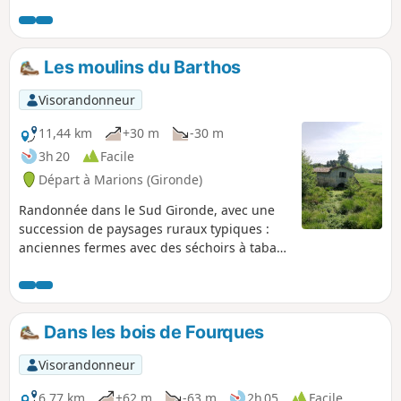
Les moulins du Barthos
Visorandonneur
11,44 km
+30 m
-30 m
3h 20
Facile
Départ à Marions (Gironde)
Randonnée dans le Sud Gironde, avec une
succession de paysages ruraux typiques :
anciennes fermes avec des séchoirs à tabac,
forêt des Landes de Gascogne et anciens
moulins. Le cheminement s'effectue en
suivant les balisages départementaux Jaune
ou Vert, à travers petites routes tranquilles
Dans les bois de Fourques
et chemins forestiers. À ne pas faire durant
la période de chasse à la palombe (début
Visorandonneur
octobre - 15 novembre).
6,77 km
+62 m
-63 m
2h 05
Facile