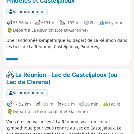
Pindères et Casteljaloux
Visorandonneur
33,38 km
+151 m
-155 m
2h
Moyenne
Départ à La Réunion (Lot-et-Garonne)
Une randonnée sympathique au départ de La Réunion dans
les bois de La Réunion, Casteljaloux, Pindères,
La Réunion - Lac de Casteljaloux (ou
Lac de Clarens)
Visorandonneur
17,52 km
+90 m
-95 m
30 min
Facile
Départ à La Réunion (Lot-et-Garonne)
Vous êtes en vacances à La Réunion, voici un circuit
sympathique pour vous rendre au Lac de Casteljaloux. Le