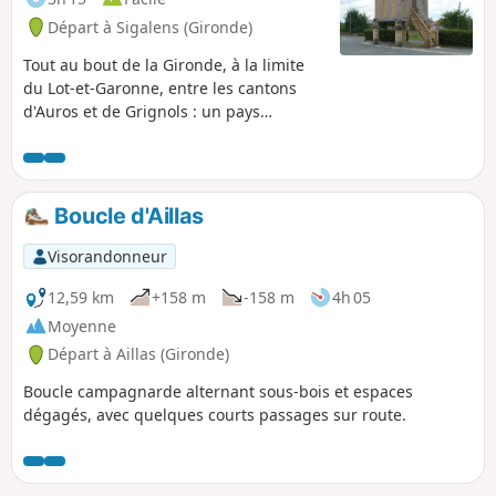
Départ à Sigalens (Gironde)
Tout au bout de la Gironde, à la limite
du Lot-et-Garonne, entre les cantons
d'Auros et de Grignols : un pays
vallonné, boisé de chênes et très peu
fréquenté. À découvrir ... sauf en
octobre et novembre en période de
chasse à la palombe.
Boucle d'Aillas
Visorandonneur
12,59 km
+158 m
-158 m
4h 05
Moyenne
Départ à Aillas (Gironde)
Boucle campagnarde alternant sous-bois et espaces
dégagés, avec quelques courts passages sur route.