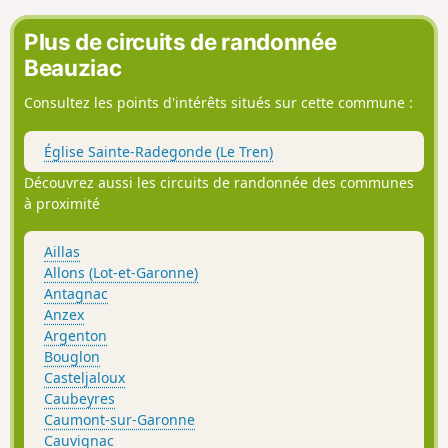
Plus de circuits de randonnée
Beauziac
Consultez les points d'intérêts situés sur cette commune :
Église Sainte-Radegonde (Le Tren)
Découvrez aussi les circuits de randonnée des communes
à proximité
Aillas
Allons (Lot-et-Garonne)
Antagnac
Anzex
Argenton
Bouglon
Casteljaloux
Caubeyres
Caumont-sur-Garonne
Cauvignac