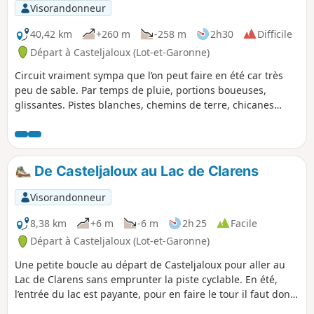
Visorandonneur
40,42 km
+260 m
-258 m
2h30
Difficile
Départ à Casteljaloux (Lot-et-Garonne)
Circuit vraiment sympa que l’on peut faire en été car très
peu de sable. Par temps de pluie, portions boueuses,
glissantes. Pistes blanches, chemins de terre, chicanes
dans les bois et un peu de sable à la fin. Passage près de
palombières. Ne pas emprunter lors de la chasse à la
palombe en octobre et novembre. Le respect de cette règle
implicite permet de maintenir les chemins ouverts. Respect
De Casteljaloux au Lac de Clarens
mutuel entre chasseurs, cyclistes et randonneurs.
Visorandonneur
8,38 km
+6 m
-6 m
2h 25
Facile
Départ à Casteljaloux (Lot-et-Garonne)
Une petite boucle au départ de Casteljaloux pour aller au
Lac de Clarens sans emprunter la piste cyclable. En été,
l’entrée du lac est payante, pour en faire le tour il faut donc
s’acquitter des droits d’entrée.