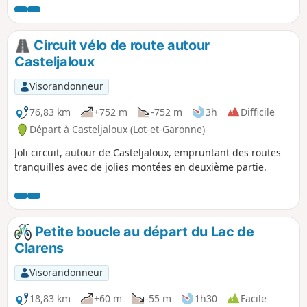
Circuit vélo de route autour
Casteljaloux
Visorandonneur
76,83 km
+752 m
-752 m
3h
Difficile
Départ à Casteljaloux (Lot-et-Garonne)
Joli circuit, autour de Casteljaloux, empruntant des routes
tranquilles avec de jolies montées en deuxième partie.
Petite boucle au départ du Lac de
Clarens
Visorandonneur
18,83 km
+60 m
-55 m
1h30
Facile