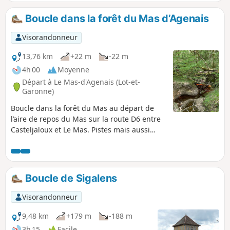
Boucle dans la forêt du Mas d’Agenais
Visorandonneur
13,76 km
+22 m
-22 m
4h 00
Moyenne
Départ à Le Mas-d'Agenais (Lot-et-
Garonne)
Boucle dans la forêt du Mas au départ de
l’aire de repos du Mas sur la route D6 entre
Casteljaloux et Le Mas. Pistes mais aussi
petites sentes qui n’apparaissent pas sur les
cartes, avoir le gpx à portée de vue est
préférable. Les chemins ont été faits par les
marcheurs, VTT, chevaux et il y en a
Boucle de Sigalens
beaucoup. Pas de hors-sentier. Randonnée
dans la forêt à l’ombre, agréable en été mais
Visorandonneur
à éviter lors de fortes pluies et durant la
saison de la chasse à la palombe.
9,48 km
+179 m
-188 m
3h 15
Facile