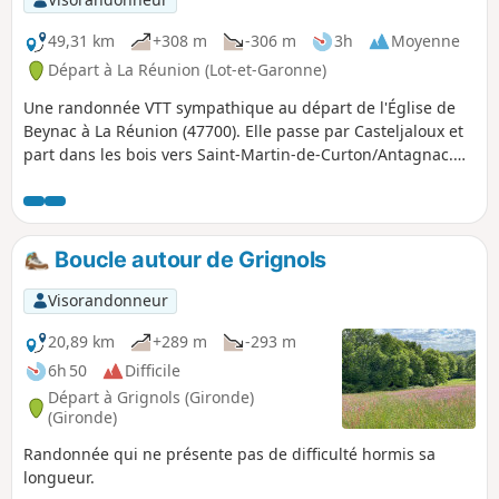
49,31 km
+308 m
-306 m
3h
Moyenne
Départ à La Réunion (Lot-et-Garonne)
Une randonnée VTT sympathique au départ de l'Église de
Beynac à La Réunion (47700). Elle passe par Casteljaloux et
part dans les bois vers Saint-Martin-de-Curton/Antagnac.
Routes, pistes blanches et sentiers avec du sable. Praticable
par tout temps.
Boucle autour de Grignols
Visorandonneur
20,89 km
+289 m
-293 m
6h 50
Difficile
Départ à Grignols (Gironde)
(Gironde)
Randonnée qui ne présente pas de difficulté hormis sa
longueur.