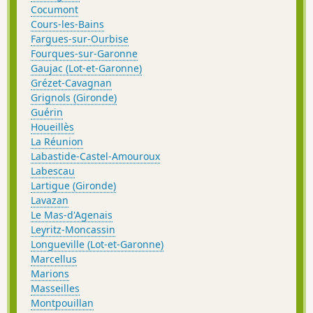
Cocumont
Cours-les-Bains
Fargues-sur-Ourbise
Fourques-sur-Garonne
Gaujac (Lot-et-Garonne)
Grézet-Cavagnan
Grignols (Gironde)
Guérin
Houeillès
La Réunion
Labastide-Castel-Amouroux
Labescau
Lartigue (Gironde)
Lavazan
Le Mas-d'Agenais
Leyritz-Moncassin
Longueville (Lot-et-Garonne)
Marcellus
Marions
Masseilles
Montpouillan