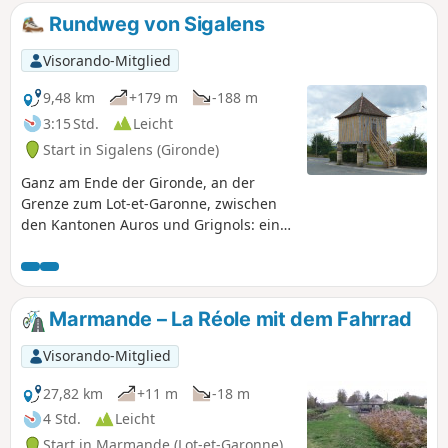
über kleine, ruhige Straßen und Waldwege.
Rundweg von Sigalens
Nicht während der Taubenjagdsaison
(Anfang Oktober bis 15. November)
Visorando-Mitglied
unternehmen.
9,48 km
+179 m
-188 m
3:15 Std.
Leicht
Start in Sigalens (Gironde)
Ganz am Ende der Gironde, an der
Grenze zum Lot-et-Garonne, zwischen
den Kantonen Auros und Grignols: eine
hügelige, mit Eichen bewaldete und
sehr wenig frequentierte Landschaft.
Entdecken Sie sie ... außer im Oktober
und November während der
Marmande – La Réole mit dem Fahrrad
Ringeltaubenjagd.
Visorando-Mitglied
27,82 km
+11 m
-18 m
4 Std.
Leicht
Start in Marmande (Lot-et-Garonne)