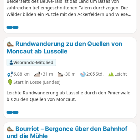
Beiderseits des Beuve-Tals ist das Land um Bazas von
zahlreichen tief eingeschnittenen Tälern durchzogen. Die
Wälder bilden ein Puzzle mit den Ackerfeldern und Wiesen,
auf denen Kuh-, Pferde- oder Schafherden weiden. Diese
schöne Wanderung führt Sie über kleine Straßen und
Waldwege durch die Landschaft um Bazas.
Rundwanderung zu den Quellen von
Moncaut ab Lussolle
Visorando-Mitglied
6,88 km
+31 m
-30 m
2:05 Std.
Leicht
Start in Losse (Landes)
Leichte Rundwanderung ab Lussolle durch den Pinienwald
bis zu den Quellen von Moncaut.
Bourriot – Bergonce über den Bahnhof
und die Mühle