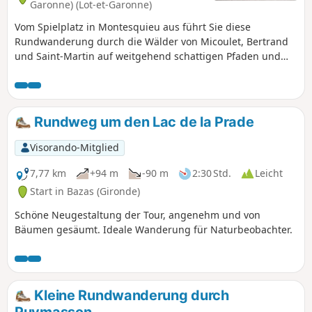
Garonne) (Lot-et-Garonne)
Vom Spielplatz in Montesquieu aus führt Sie diese
Rundwanderung durch die Wälder von Micoulet, Bertrand
und Saint-Martin auf weitgehend schattigen Pfaden und
Wegen mit nur wenigen Straßenabschnitten. Die
Rundwanderung ist auch bei heißem Wetter gut zu
bewältigen.
Rundweg um den Lac de la Prade
Visorando-Mitglied
7,77 km
+94 m
-90 m
2:30 Std.
Leicht
Start in Bazas (Gironde)
Schöne Neugestaltung der Tour, angenehm und von
Bäumen gesäumt. Ideale Wanderung für Naturbeobachter.
Kleine Rundwanderung durch
Puymasson