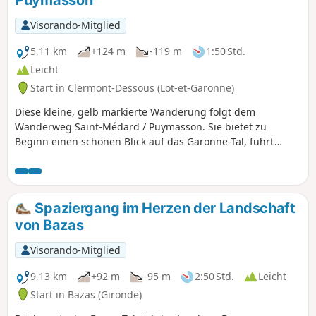
Visorando-Mitglied
5,11 km
+124 m
-119 m
1:50 Std.
Leicht
Start in Clermont-Dessous (Lot-et-Garonne)
Diese kleine, gelb markierte Wanderung folgt dem
Wanderweg Saint-Médard / Puymasson. Sie bietet zu
Beginn einen schönen Blick auf das Garonne-Tal, führt
durch einen hübschen Wald, vorbei an einer
Sehenswürdigkeit (Gedenkstätte nach einem
Flugzeugabsturz) und über sehr ruhige Wege. Auch mit
kleinen Kindern gut zu bewältigen.
Spaziergang im Herzen der Landschaft
von Bazas
Visorando-Mitglied
9,13 km
+92 m
-95 m
2:50 Std.
Leicht
Start in Bazas (Gironde)