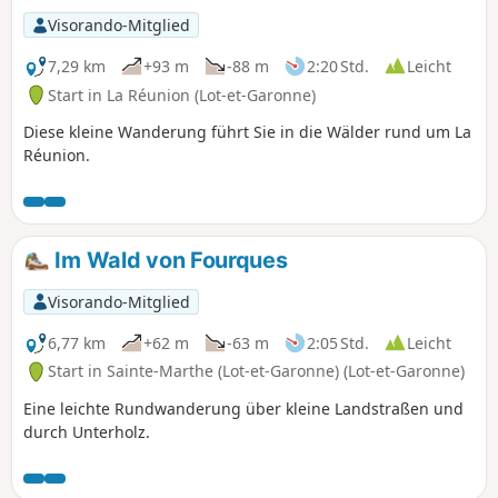
Visorando-Mitglied
7,29 km
+93 m
-88 m
2:20 Std.
Leicht
Start in La Réunion (Lot-et-Garonne)
Diese kleine Wanderung führt Sie in die Wälder rund um La
Réunion.
Im Wald von Fourques
Visorando-Mitglied
6,77 km
+62 m
-63 m
2:05 Std.
Leicht
Start in Sainte-Marthe (Lot-et-Garonne) (Lot-et-Garonne)
Eine leichte Rundwanderung über kleine Landstraßen und
durch Unterholz.