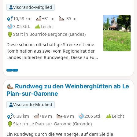
Visorando-Mitglied
10,58 km
+31 m
-35 m
3:05 Std.
Leicht
Start in Bourriot-Bergonce (Landes)
Diese schöne, oft schattige Strecke ist eine
Kombination aus zwei vom Regionalrat der
Landes initiierten Rundwegen. Diese zu Fuß
zurückgelegte Route eignet sich gut für
Anfänger oder Familien mit Trekking- oder
Mountainbikes. Sie verläuft auf ehemaligen
Eisenbahntrassen.
Rundweg zu den Weinberghütten ab Le
Pian-sur-Garonne
Visorando-Mitglied
6,38 km
+89 m
-89 m
2:05 Std.
Leicht
Start in Le Pian-sur-Garonne (Gironde)
Ein Rundweg durch die Weinberge, auf dem Sie die