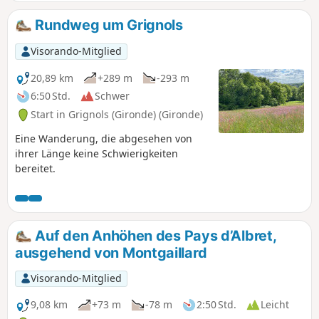
Rundweg um Grignols
Visorando-Mitglied
20,89 km
+289 m
-293 m
6:50 Std.
Schwer
Start in Grignols (Gironde) (Gironde)
Eine Wanderung, die abgesehen von
ihrer Länge keine Schwierigkeiten
bereitet.
Auf den Anhöhen des Pays d’Albret,
ausgehend von Montgaillard
Visorando-Mitglied
9,08 km
+73 m
-78 m
2:50 Std.
Leicht