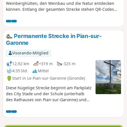
Weinberghütten, den Weinbau und die Natur entdecken
können. Entlang der gesamten Strecke stehen QR-Codes
zur Verfügung, um mehr über diese drei Themen zu
ergehen. Am Startpunkt am Rathaus von Pian-sur-Garonne
können Sie mithilfe eines ersten QR-Codes mehr über
diesen Spaziergang ergehen.
Permanente Strecke in Pian-sur-
Garonne
Visorando-Mitglied
12,92 km
+319 m
-325 m
4:35 Std.
Mittel
Start in Le Pian-sur-Garonne (Gironde)
Diese hügelige Strecke beginnt am Parkplatz
des City Stade und der Schule (unterhalb
des Rathauses von Pian-sur-Garonne) und
wechselt zwischen Weinbergwegen,
Waldwegen und Naturpfaden. Sie bietet ein
ideales Terrain für Trailrunning, ist aber
auch mit dem Mountainbike oder natürlich