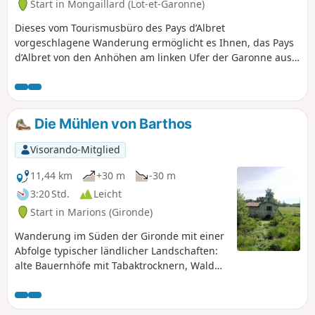
Start in Mongaillard (Lot-et-Garonne)
Dieses vom Tourismusbüro des Pays d’Albret
vorgeschlagene Wanderung ermöglicht es Ihnen, das Pays
d’Albret von den Anhöhen am linken Ufer der Garonne aus
zu entdecken.
Die Mühlen von Barthos
Visorando-Mitglied
11,44 km
+30 m
-30 m
3:20 Std.
Leicht
Start in Marions (Gironde)
Wanderung im Süden der Gironde mit einer
Abfolge typischer ländlicher Landschaften:
alte Bauernhöfe mit Tabaktrocknern, Wald
der Landes de Gascogne und alte Mühlen.
Der Weg folgt den gelben oder grünen
Markierungen des Departements und führt