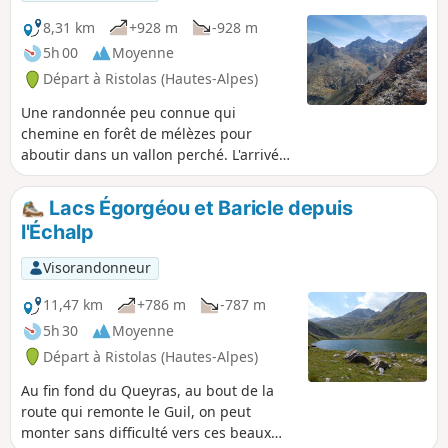
8,31 km
+928 m
-928 m
5h 00
Moyenne
Départ à Ristolas (Hautes-Alpes)
Une randonnée peu connue qui
chemine en forêt de mélèzes pour
aboutir dans un vallon perché. L'arrivée
au col nous offre un panorama
splendide sur le Granero.
Lacs Égorgéou et Baricle depuis
l'Échalp
Visorandonneur
11,47 km
+786 m
-787 m
5h 30
Moyenne
Départ à Ristolas (Hautes-Alpes)
Au fin fond du Queyras, au bout de la
route qui remonte le Guil, on peut
monter sans difficulté vers ces beaux