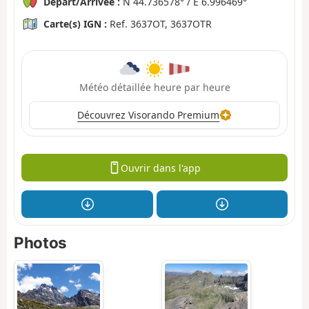
Départ/Arrivée :
N 44.736578° / E 6.996469°
Carte(s) IGN :
Ref. 3637OT, 3637OTR
Météo détaillée heure par heure
Découvrez Visorando Premium
Ouvrir dans l'app
Photos