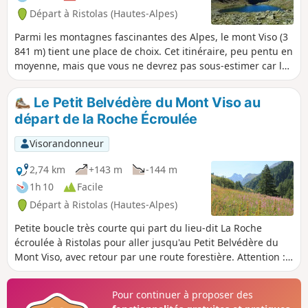
Départ à Ristolas (Hautes-Alpes)
Parmi les montagnes fascinantes des Alpes, le mont Viso (3
841 m) tient une place de choix. Cet itinéraire, peu pentu en
moyenne, mais que vous ne devrez pas sous-estimer car la
distance à parcourir est importante, vous permet de
l'approcher et d'aller jusqu'au Lac Lestio, qui donne cette
Le Petit Belvédère du Mont Viso au
impression particulière de bout du monde alpin.
départ de la Roche Écroulée
Visorandonneur
2,74 km
+143 m
-144 m
1h 10
Facile
Départ à Ristolas (Hautes-Alpes)
Petite boucle très courte qui part du lieu-dit La Roche
écroulée à Ristolas pour aller jusqu'au Petit Belvédère du
Mont Viso, avec retour par une route forestière. Attention :
chien interdit dans le réserve naturelle.
Pour continuer à proposer des