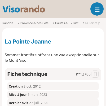
V
O
i
u
s
v
o
Randonnées
Provence-Alpes-Côte d'Azur
Hautes-Alpes
Ristolas
La Pointe Joanne
r
r
i
a
r
n
La Pointe Joanne
l
d
a
o
n
Sommet frontière offrant une vue exceptionnelle sur
a
le Mont Viso.
v
i
g
Fiche technique
n°
12785
a
t
i
Création
8 oct. 2012
o
Mise à jour
6 mars 2023
n
Dernier avis
27 juil. 2020