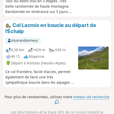
Tour du Mont Viso en 5 étapes. Très
belle randonnée de haute montagne.
Randonnée en itinérance sur 5 jours.
Très beau parcours de haute montagne.
Col Lacroix en boucle au départ de
l'Échalp
Visorandonneur
8,58 km
+629 m
-636 m
4h 15
Moyenne
Départ à Ristolas (Hautes-Alpes)
Ce col frontière, facile d'accès, permet
également de faire une très
sympathique boucle dans les alpages et
forêts dominant la rive droite du Guil.
Pour plus de randonnées, utilisez notre
moteur de recherche
.
Les descriptions et la trace GPS de ce circuit restent la