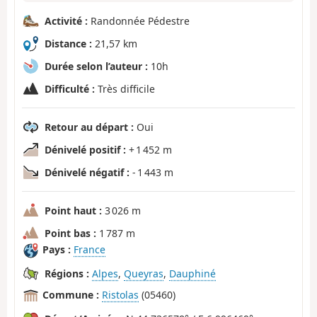
Activité :
Randonnée Pédestre
Distance :
21,57 km
Durée selon l’auteur :
10h
Difficulté :
Très difficile
Retour au départ :
Oui
Dénivelé positif :
+ 1 452 m
Dénivelé négatif :
- 1 443 m
Point haut :
3 026 m
Point bas :
1 787 m
Pays :
France
Régions :
Alpes
,
Queyras
,
Dauphiné
Commune :
Ristolas
(05460)