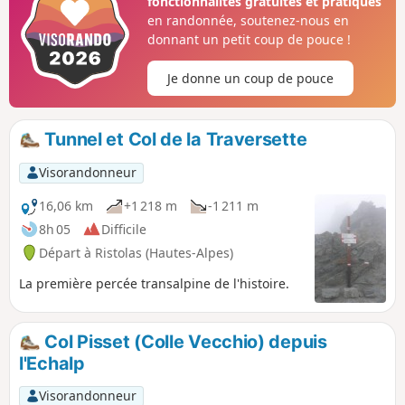
fonctionnalités gratuites et pratiques
en randonnée, soutenez-nous en
donnant un petit coup de pouce !
Je donne un coup de pouce
Tunnel et Col de la Traversette
Visorandonneur
16,06 km
+1 218 m
-1 211 m
8h 05
Difficile
Départ à Ristolas (Hautes-Alpes)
La première percée transalpine de l'histoire.
Col Pisset (Colle Vecchio) depuis
l'Echalp
Visorandonneur