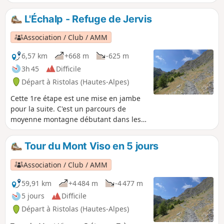
lacs, sertis dans cette vallée glaciaire,
Égorgéou flanqué de son petit frère
L'Échalp - Refuge de Jervis
Baricle.
Association / Club / AMM
6,57 km
+668 m
-625 m
3h 45
Difficile
Départ à Ristolas (Hautes-Alpes)
Cette 1re étape est une mise en jambe
pour la suite. C'est un parcours de
moyenne montagne débutant dans les
mélèzes avant d’atteindre les alpages
aux alentours du col. Belle vue sur le val
Tour du Mont Viso en 5 jours
Pellice à la descente.
Association / Club / AMM
59,91 km
+4 484 m
-4 477 m
5 jours
Difficile
Départ à Ristolas (Hautes-Alpes)