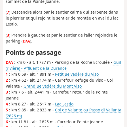
sommet de la Pointe Joanne.
(
7
) Descendre alors par le sentier cairné qui serpente dans
le pierrier et qui rejoint le sentier de montée en aval du lac
Lestio.
(
3
) Prendre à gauche et par le sentier de l'aller rejoindre le
parking (
D/A
).
Points de passage
D/A
: km 0 - alt. 1 787 m - Parking de la Roche Ecroulée -
Guil
(rivière) - Affluent de la Durance
1
: km 0.59 - alt. 1 891 m -
Petit Belvedère du Viso
2
: km 4.62 - alt. 2 174 m - Carrefour Refuge du Viso - Col
Valante -
Grand Belvédère du Mont Viso
3
: km 7.6 - alt. 2 441 m - Carrefour retour de la Pointe
Joanne
4
: km 8.27 - alt. 2 517 m -
Lac Lestio
5
: km 9.85 - alt. 2 833 m -
Col de Valante ou Passo di Vallanta
(2826 m)
6
: km 11.81 - alt. 2 825 m - Carrefour Pointe Joanne