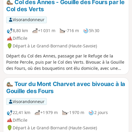
Col des Annes - Gouille des Fours par le
coup, il faut plus de temps que le dénivelé ne le laisse
Col des Verts
imaginer (3h de montée). Cet itinéraire est fortement
déconseillé en cas d'absence de visibilité, surtout pour la
Visorandonneur
partie hors-sentier.
8,80 km
+1 031 m
-716 m
5h 30
Difficile
Départ à Le Grand-Bornand (Haute-Savoie)
Départ du Col des Annes, passage par le Refuge de la
Pointe Percée, puis par le Col des Verts. Bivouac à la Gouille
des Fours, où des bouquetins ont élu domicile, avec une
magnifique vue sur le Mont Blanc.
Tour du Mont Charvet avec bivouac à la
Gouille des Fours
Visorandonneur
22,41 km
+1 979 m
-1 970 m
2 jours
Difficile
Départ à Le Grand-Bornand (Haute-Savoie)