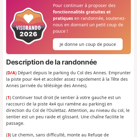
Pour continuer à proposer des
fonctionnalités gratuites et
pratiques
en randonnée, soutenez-
nous en donnant un petit coup de
pouce !
Je donne un coup de pouce
Description de la randonnée
(
D/A
) Départ depuis le parking du Col des Annes. Emprunter
la piste pour 4x4 et accèder assez rapidement à la Tête des
Annes (arrivée du télésiège des Annes).
(
1
) Continuer tout droit (le sentier à votre gauche est un
raccourci de la piste 4x4 qui ramène au parking) en
direction du Col de l’Oulettaz. Attention, au niveau du col, le
sentier est un peu raide et glissant. Une chaîne facilite le
passage.
(
3
) Le chemin, sans difficulté, monte au Refuge de