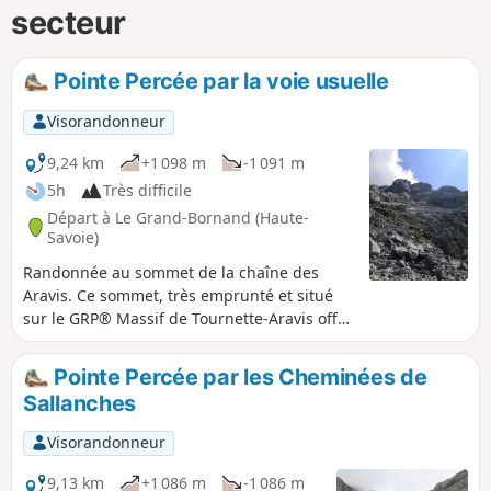
secteur
Pointe Percée par la voie usuelle
Visorandonneur
9,24 km
+1 098 m
-1 091 m
5h
Très difficile
Départ à Le Grand-Bornand (Haute-
Savoie)
Randonnée au sommet de la chaîne des
Aravis. Ce sommet, très emprunté et situé
sur le GRP® Massif de Tournette-Aravis offre
un magnifique panorama à 360° sur tous les
massifs et chaines environnantes. Bien que
Pointe Percée par les Cheminées de
ne nécessitant pas d'équipement relevant de
Sallanches
l'alpinisme, la randonnée est cotée TD car
elle requiert un bon sens de l'orientation et
Visorandonneur
présente une pente généralement raide, des
passages aériens, des traversées de
9,13 km
+1 086 m
-1 086 m