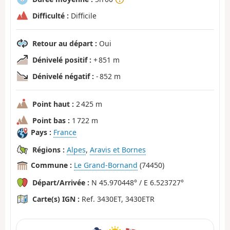
Difficulté :
Difficile
Retour au départ :
Oui
Dénivelé positif :
+ 851 m
Dénivelé négatif :
- 852 m
Point haut :
2 425 m
Point bas :
1 722 m
Pays :
France
Régions :
Alpes
,
Aravis et Bornes
Commune :
Le Grand-Bornand
(74450)
Départ/Arrivée :
N 45.970448° / E 6.523727°
Carte(s) IGN :
Ref. 3430ET, 3430ETR