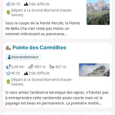
5h 10
Très difficile
Départ à Le Grand-Bornand (Haute-
Savoie)
Sous la coupe de la Pointe Percée, la Pointe
de Bella Cha n'en reste pas moins un
sommet intéressant au panorama
magnifique et bien loin des foules de sa
grande sœur. Un sentier d'accès facile puis
Pointe des Carmélites
des pentes herbeuses raides mènent à la
base d'un énorme lapiaz très ludique par
Visorandonneur
endroit et qui conduit jusqu'aux dernières
pentes.Bien lire le descriptif avant se
9,28 km
+807 m
-807 m
s'engager sur cette randonnée
4h 55
Très difficile
montagnarde.
Départ à Le Grand-Bornand (Haute-
Savoie)
Si vous aimez l'ambiance karstique des lapiaz, n'hésitez pas
à entreprendre cette randonnée assez courte mais où le
paysage est beau en permanence. La première moitié
utilise des chemins mais la suivante est hors sentier. Il faut
bien choisir son itinéraire et ne pas craindre les cailloux. Du