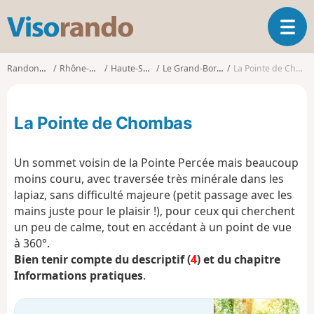
V
O
i
u
s
v
o
Randonnées
Rhône-Alpes
Haute-Savoie
Le Grand-Bornand
La Pointe de Chombas
r
r
i
a
r
n
La Pointe de Chombas
l
d
a
o
n
Un sommet voisin de la Pointe Percée mais beaucoup
a
moins couru, avec traversée très minérale dans les
v
lapiaz, sans difficulté majeure (petit passage avec les
i
g
mains juste pour le plaisir !), pour ceux qui cherchent
a
un peu de calme, tout en accédant à un point de vue
t
à 360°.
i
Bien tenir compte du descriptif (
4
) et du chapitre
o
Informations pratiques
.
n