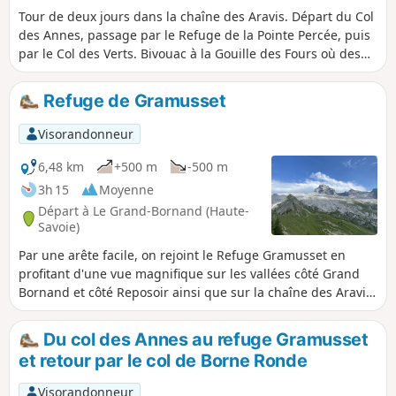
Tour de deux jours dans la chaîne des Aravis. Départ du Col
des Annes, passage par le Refuge de la Pointe Percée, puis
par le Col des Verts. Bivouac à la Gouille des Fours où des
bouquetins ont élu domicile avec une magnifique vue sur le
Mont Blanc. Deuxième jour en direction du Lac de
Refuge de Gramusset
Tardevant par le passage de la Grande Forclaz et
l'Ambrevetta pour revenir par des alpages vers la pointe
Visorandonneur
des Annes.
6,48 km
+500 m
-500 m
3h 15
Moyenne
Départ à Le Grand-Bornand (Haute-
Savoie)
Par une arête facile, on rejoint le Refuge Gramusset en
profitant d'une vue magnifique sur les vallées côté Grand
Bornand et côté Reposoir ainsi que sur la chaîne des Aravis
et la Pointe Percée avec ses lapiaz.
Du col des Annes au refuge Gramusset
et retour par le col de Borne Ronde
Visorandonneur