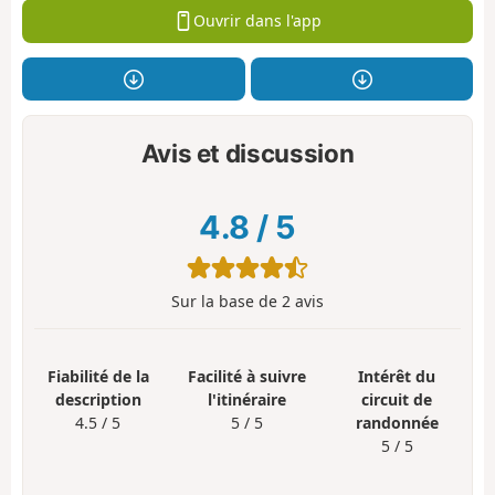
Ouvrir dans l'app
Avis et discussion
4.8
/
5
Sur la base de
2
avis
Fiabilité de la
Facilité à suivre
Intérêt du
description
l'itinéraire
circuit de
4.5 / 5
5 / 5
randonnée
5 / 5