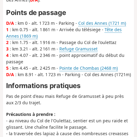
Points de passage
D/A
: km 0 - alt. 1 723 m - Parking -
Col des Annes (1721 m)
1
: km 0.75 - alt. 1 861 m - Arrivée du télésiege -
Tête des
Annes (1869 m)
2
: km 1.75 - alt. 1 916 m - Passage du Col de l'oulettaz
3
: km 3.21 - alt. 2 161 m -
Refuge Gramusset
4
: km 4.07 - alt. 2 346 m - point approximatif du début du
passage
5
: km 4.45 - alt. 2 425 m -
Pointe de Chombas (2468 m)
D/A
: km 8.91 - alt. 1 723 m - Parking - Col des Annes (1721m)
Informations pratiques
Pas de point d'eau mais Refuge de Gramusset à peu près
aux 2/3 du trajet.
Précautions à prendre :
- au niveau du Col de l'Oulettaz, sentier est un peu raide et
glissant. Une chaîne facilite le passage.
- la traversée des lapiaz à cause des nombreuses crevasses