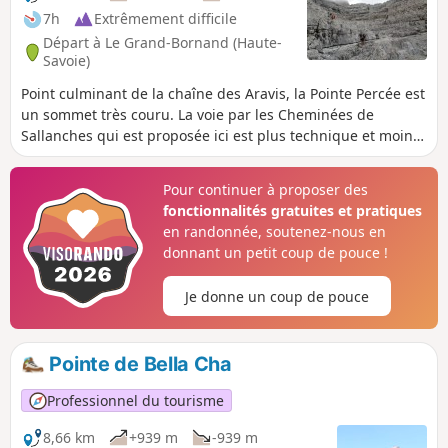
pierriers et de nombreux passages où il faut
7h
Extrêmement difficile
poser les mains.
Départ à Le Grand-Bornand (Haute-
Savoie)
Point culminant de la chaîne des Aravis, la Pointe Percée est
un sommet très couru. La voie par les Cheminées de
Sallanches qui est proposée ici est plus technique et moins
fréquentée que d'autres. Le parcours et la vue sont
magnifiques !
Pour continuer à proposer des
fonctionnalités gratuites et pratiques
en randonnée, soutenez-nous en
donnant un petit coup de pouce !
Je donne un coup de pouce
Pointe de Bella Cha
Professionnel du tourisme
8,66 km
+939 m
-939 m