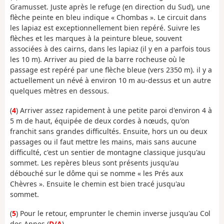
Gramusset. Juste après le refuge (en direction du Sud), une
flèche peinte en bleu indique « Chombas ». Le circuit dans
les lapiaz est exceptionnellement bien repéré. Suivre les
flèches et les marques à la peinture bleue, souvent
associées à des cairns, dans les lapiaz (il y en a parfois tous
les 10 m). Arriver au pied de la barre rocheuse où le
passage est repéré par une flèche bleue (vers 2350 m). il y a
actuellement un névé à environ 10 m au-dessus et un autre
quelques mètres en dessous.
(
4
) Arriver assez rapidement à une petite paroi d'environ 4 à
5 m de haut, équipée de deux cordes à nœuds, qu'on
franchit sans grandes difficultés. Ensuite, hors un ou deux
passages ou il faut mettre les mains, mais sans aucune
difficulté, c'est un sentier de montagne classique jusqu'au
sommet. Les repères bleus sont présents jusqu'au
débouché sur le dôme qui se nomme « les Prés aux
Chèvres ». Ensuite le chemin est bien tracé jusqu'au
sommet.
(
5
) Pour le retour, emprunter le chemin inverse jusqu'au Col
des Annes (
D/A
).