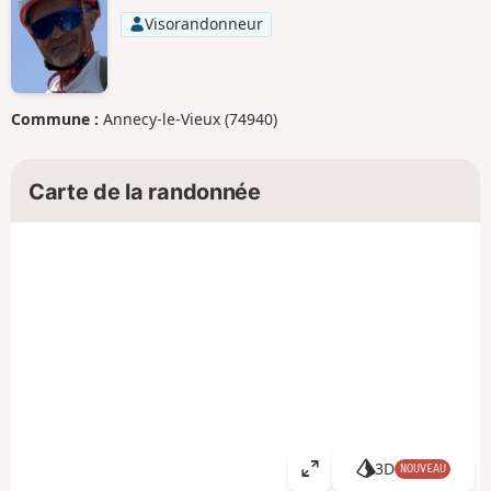
Visorandonneur
Commune :
Annecy-le-Vieux (74940)
Carte de la randonnée
3D
NOUVEAU
A