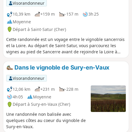
vignes et le canal latéral.À faire plutôt
Visorandonneur
au printemps ou à l'automne.
10,39 km
+159 m
-157 m
3h 25
Moyenne
Départ à Saint-Satur (Cher)
Cette randonnée est un voyage entre le vignoble sancerrois
et la Loire. Au départ de Saint-Satur, vous parcourez les
vignes au pied de Sancerre avant de rejoindre la Loire à
vélo en traversant le Canal Latéral. Cette randonnée est
plus facile que celle nommée "Au cœur du vignoble
Dans le vignoble de Sury-en-Vaux
sancerrois - Chavignol et ses environs". Les dénivelés y sont
moins importants. Les quatre derniers kilomètres se font
Visorandonneur
sur le plat.
12,06 km
+231 m
-228 m
4h 05
Moyenne
Départ à Sury-en-Vaux (Cher)
Une randonnée non balisée avec
quelques côtes au coeur du vignoble de
Sury-en-Vaux.