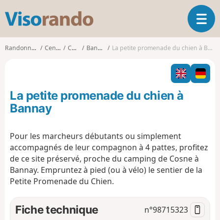
V
O
i
u
s
v
o
Randonnées
Centre
Cher
Bannay
La petite promenade du chien à Bannay
r
r
i
a
r
n
l
d
La petite promenade du chien à
a
o
n
Bannay
a
v
Pour les marcheurs débutants ou simplement
i
accompagnés de leur compagnon à 4 pattes, profitez
g
a
de ce site préservé, proche du camping de Cosne à
t
Bannay. Empruntez à pied (ou à vélo) le sentier de la
i
Petite Promenade du Chien.
o
n
Fiche technique
n°
98715323