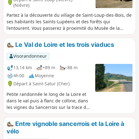
(Nièvre)
Partez à la découverte du village de Saint-Loup-des-Bois, de
ses habitants les Saints-Lupéens et des forêts qui
l'entourent. Vous passerez à proximité du Musée de la
Machine agricole et de la ruralité qui retrace l’histoire du
machinisme agricole. À ces collections majeures en Europe,
Le Val de Loire et les trois viaducs
s’ajoute l’étonnante et impressionnante collection de fers à
repasser ainsi que la collection dédiée aux métiers du bois
Visorandonneur
(sabotiers, tonneliers, charrons, etc.).
13,14 km
+89 m
-88 m
4h 00
Moyenne
Départ à Saint-Satur (Cher)
Petite randonnée le long de la Loire et
dans le val puis à flanc de colline, dans
les vignes du Sancerrois sur la trace de
l'ancienne voie ferrée reliant Cosne-sur-
Loire à Bourges.Beaux points de vue sur
Entre vignoble sancerrois et la Loire à
le fleuve, les communes de Saint-Satur
vélo
et Ménétréol, la ville de Sancerre, les