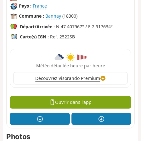
Pays :
France
Commune :
Bannay
(18300)
Départ/Arrivée :
N 47.407967° / E 2.917634°
Carte(s) IGN :
Ref. 2522SB
Météo détaillée heure par heure
Découvrez Visorando Premium
Ouvrir dans l'app
Photos