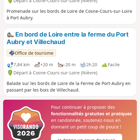
Départ à Cosne-Cours-sur-Loire (Nièvre)
Promenade sur les bords de Loire de Cosne-Cours-sur-Loire
à Port Aubry.
En bord de Loire entre la ferme du Port
Aubry et Villechaud
Office de tourisme
7,84 km
+20 m
-20 m
2h 20
Facile
Départ à Cosne-Cours-sur-Loire (Nièvre)
Balade sur les bords de Loire de la Ferme de Port-Aubry en
passant par les bois de Villechaud.
Pour continuer à proposer des
fonctionnalités gratuites et pratiques
en randonnée, soutenez-nous en
donnant un petit coup de pouce !