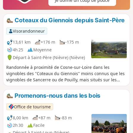
Je donne un coup de pouce
Coteaux du Giennois depuis Saint-Père
Visorandonneur
13,61 km
+176 m
-175 m
4h 25
Moyenne
Départ à Saint-Père (Nièvre) (Nièvre)
Randonnée à proximité de Cosne-sur-Loire dans les
vignobles des "Coteaux du Giennois" moins connus que les
vignobles de Sancerre ou de Pouilly, mais situés sur les
bords de Loire à proximité immédiate de ces deux
appellations. Cette randonnée vous permettra de découvrir
Promenons-nous dans les bois
cette région. La randonnée est balisée en Jaune.
Office de tourisme
8,00 km
+87 m
-83 m
2h 30
Facile
Départ à Saint-Loup (Nièvre)