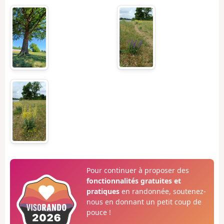
Pour continuer à proposer des
fonctionnalités gratuites et
pratiques
en randonnée, soutenez-
nous en donnant un petit coup de
pouce !