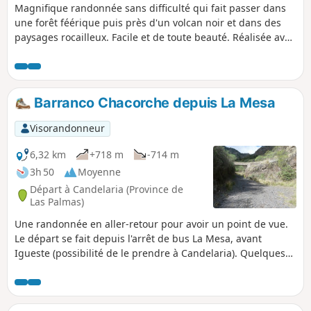
Magnifique randonnée sans difficulté qui fait passer dans
une forêt féérique puis près d'un volcan noir et dans des
paysages rocailleux. Facile et de toute beauté. Réalisée avec
des enfants de 6 et 9 ans, sans problème.
Barranco Chacorche depuis La Mesa
Visorandonneur
6,32 km
+718 m
-714 m
3h 50
Moyenne
Départ à Candelaria (Province de
Las Palmas)
Une randonnée en aller-retour pour avoir un point de vue.
Le départ se fait depuis l'arrêt de bus La Mesa, avant
Igueste (possibilité de le prendre à Candelaria). Quelques
passages qui grimpent mais sans grande difficulté.