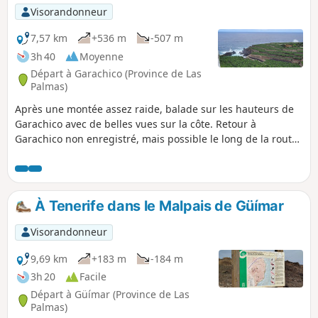
Visorandonneur
7,57 km
+536 m
-507 m
3h 40
Moyenne
Départ à Garachico (Province de Las
Palmas)
Après une montée assez raide, balade sur les hauteurs de
Garachico avec de belles vues sur la côte. Retour à
Garachico non enregistré, mais possible le long de la route.
Attention, l'accès aux bananeraies à partir de la plage de El
Guincho n'est pas possible.
À Tenerife dans le Malpais de Güímar
Visorandonneur
9,69 km
+183 m
-184 m
3h 20
Facile
Départ à Güímar (Province de Las
Palmas)