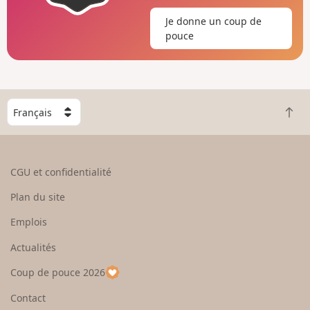
Je donne un coup de
pouce
C
R
h
e
o
t
i
o
s
CGU et confidentialité
u
i
r
s
Plan du site
e
s
n
e
Emplois
h
z
Actualités
a
u
u
n
Coup de pouce 2026
t
p
a
Contact
y