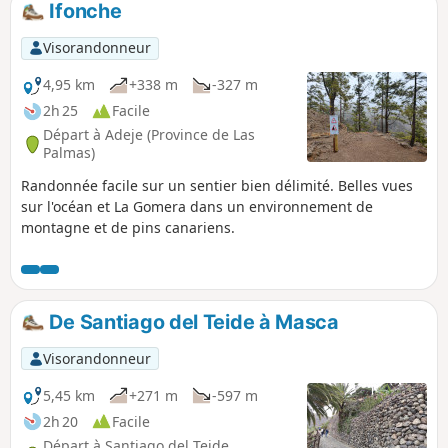
Ifonche
Visorandonneur
4,95 km
+338 m
-327 m
2h 25
Facile
Départ à Adeje (Province de Las
Palmas)
Randonnée facile sur un sentier bien délimité. Belles vues
sur l'océan et La Gomera dans un environnement de
montagne et de pins canariens.
De Santiago del Teide à Masca
Visorandonneur
5,45 km
+271 m
-597 m
2h 20
Facile
Départ à Santiago del Teide