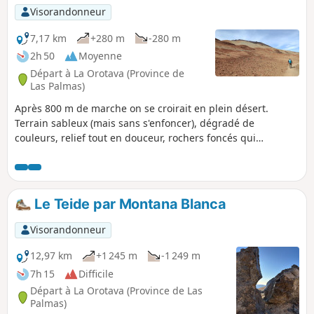
Visorandonneur
7,17 km
+280 m
-280 m
2h 50
Moyenne
Départ à La Orotava (Province de
Las Palmas)
Après 800 m de marche on se croirait en plein désert.
Terrain sableux (mais sans s'enfoncer), dégradé de
couleurs, relief tout en douceur, rochers foncés qui
contrastent. Un vrai plaisir ! Une balade familiale de 6 km si
vous faites un aller-retour jusqu'au point (2). Une montée
sur 200 m de dénivelé, relativement pentue, si vous faites le
circuit complet. El Teide tout proche.
Le Teide par Montana Blanca
Visorandonneur
12,97 km
+1 245 m
-1 249 m
7h 15
Difficile
Départ à La Orotava (Province de Las
Palmas)