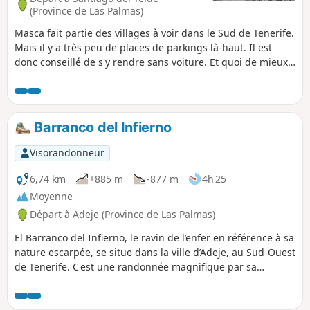
(Province de Las Palmas)
Masca fait partie des villages à voir dans le Sud de Tenerife.
Mais il y a très peu de places de parkings là-haut. Il est
donc conseillé de s'y rendre sans voiture. Et quoi de mieux
que de découvrir le village par une courte randonnée qui
part de Santiago del Teide et vous permet une approche en
hauteur du village puisqu'une grande partie de la
randonnée se fait en descente ! Vue mer et montagne
Barranco del Infierno
durant tout le trajet.
Visorandonneur
6,74 km
+885 m
-877 m
4h 25
Moyenne
Départ à Adeje (Province de Las Palmas)
El Barranco del Infierno, le ravin de l’enfer en référence à sa
nature escarpée, se situe dans la ville d’Adeje, au Sud-Ouest
de Tenerife. C'est une randonnée magnifique par sa
végétation et ses points de vue sur la côte.Cette randonnée
se fait en aller/retour, et est, de plus, payante. Mais ça vaut