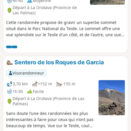
4h 40
Moyenne
Départ à La Orotava (Province de
Las Palmas)
Cette randonnée propose de gravir un superbe sommet
situé dans le Parc National du Teide. Le sommet offre une
vue splendide sur le Teide d'un côté, et de l'autre, une vue
sur la côte Sud de Tenerife. L'itinéraire est très bien balisé,
il y a des indications à chaque croisement de chemins de
randonnée. Il est quasiment impossible de se perdre.
Attention aux périodes de chasse dans le Parc. Voir
Sentero de los Roques de Garcia
Informations Pratiques. Mise à jour 21 octobre 2022.
Visorandonneur
3,70 km
+152 m
-155 m
1h 30
Facile
Départ à La Orotava (Province de Las
Palmas)
Sans doute l’une des randonnées les plus
intéressantes à faire pour ceux qui n’ont pas
beaucoup de temps. Vue sur le Teide, coulée