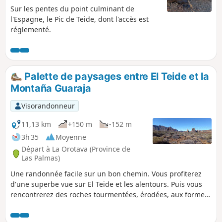
Sur les pentes du point culminant de
l'Espagne, le Pic de Teide, dont l'accès est
réglementé.
Palette de paysages entre El Teide et la
Montaña Guaraja
Visorandonneur
11,13 km
+150 m
-152 m
3h 35
Moyenne
Départ à La Orotava (Province de
Las Palmas)
Une randonnée facile sur un bon chemin. Vous profiterez
d'une superbe vue sur El Teide et les alentours. Puis vous
rencontrerez des roches tourmentées, érodées, aux formes
et couleurs variées, en approchant de la Montaña Guaraja
(alt. 2717 m), la plus haute de l'immense caldeira. Vous