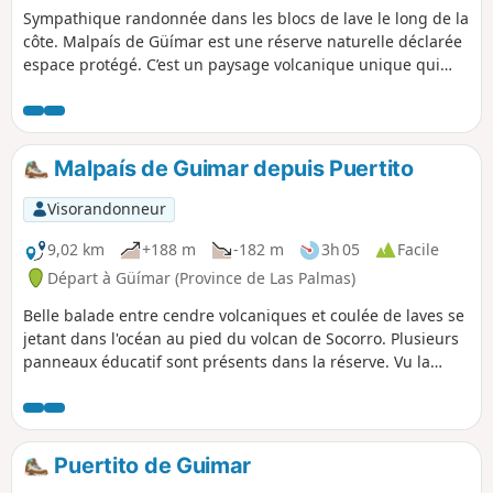
Sympathique randonnée dans les blocs de lave le long de la
côte. Malpaís de Güímar est une réserve naturelle déclarée
espace protégé. C’est un paysage volcanique unique qui
s’étend de la Montaña Grande jusqu’au littoral. Cette boucle
est parfaite à faire avec des enfants car elle est courte et
très facile.
Malpaís de Guimar depuis Puertito
Visorandonneur
9,02 km
+188 m
-182 m
3h 05
Facile
Départ à Güímar (Province de Las Palmas)
Belle balade entre cendre volcaniques et coulée de laves se
jetant dans l'océan au pied du volcan de Socorro. Plusieurs
panneaux éducatif sont présents dans la réserve. Vu la
noirceur de l'environnement, il faut certainement éviter de
la faire quand le soleil est au zénith même si le souffle de
l'océan propose un rafraîchissement efficace !
Puertito de Guimar