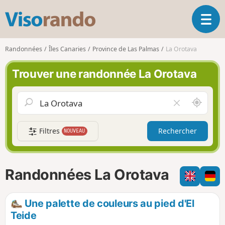
V
O
i
u
s
v
o
Randonnées
Îles Canaries
Province de Las Palmas
La Orotava
r
r
i
a
Trouver une randonnée La Orotava
r
n
l
d
a
o
A
V
n
u
i
a
t
d
v
Filtres
Rechercher
NOUVEAU
o
e
i
u
r
g
r
l
a
d
e
Randonnées La Orotava
t
e
c
i
m
h
o
o
a
Une palette de couleurs au pied d'El
n
i
m
Teide
p