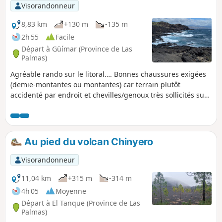
Visorandonneur
8,83 km
+130 m
-135 m
2h 55
Facile
Départ à Güímar (Province de Las
Palmas)
Agréable rando sur le litoral…. Bonnes chaussures exigées
(demie-montantes ou montantes) car terrain plutôt
accidenté par endroit et chevilles/genoux très sollicités sur
les cailloux roulants une bonne partie du parcours
Au pied du volcan Chinyero
Visorandonneur
11,04 km
+315 m
-314 m
4h 05
Moyenne
Départ à El Tanque (Province de Las
Palmas)