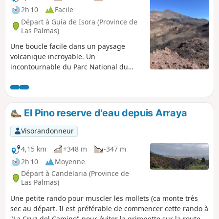
2h 10
Facile
Départ à Guía de Isora (Province de
Las Palmas)
Une boucle facile dans un paysage
volcanique incroyable. Un
incontournable du Parc National du
Teide.
El Pino reserve d'eau depuis Arraya
Visorandonneur
4,15 km
+348 m
-347 m
2h 10
Moyenne
Départ à Candelaria (Province de
Las Palmas)
Une petite rando pour muscler les mollets (ca monte très
sec au départ. Il est préférable de commencer cette rando à
"La Cruz del Camino" pour éviter la grimpette sur la route