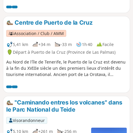
de lave, formations rocheuses type « Far
West » . Vous aurez un aperçu de l’ensemble
des panoramas du secteur en une
randonnée accessible à tous.
Centre de Puerto de la Cruz
Association / Club / AMM
5,41 km
+34 m
-33 m
1h 40
Facile
Départ à Puerto de la Cruz (Province de Las Palmas)
Au Nord de l'île de Tenerife, le Puerto de la Cruz est devenu
à la fin du XVIIIe siècle un des premiers lieux d'intérêt du
tourisme international. Ancien port de La Orotava, il
subsiste des lieux historiques comme la Plaza del Charco, le
passage maritime de San Telmo et le quartier de pêcheurs
La Ranilla. Entre les plages Martiánez et le Jardin de Playa
Chica, se trouvent les piscines du Lago Martiáanez, créé par
"Caminando entres los volcanes" dans
l'artiste César Manrique en 1977.
le Parc National du Teide
Visorandonneur
5,10 km
+261 m
-256 m