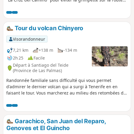
sans intérêt. On peut venir en bus depuis Candelaria en
prenons le bus Araya qui passe par La Cruz del Camino.
Vous pourrez apercevoir régulièrement les canaux qui
alimente la vallée.
Tour du volcan Chinyero
Visorandonneur
7,21 km
+138 m
-134 m
2h 25
Facile
Départ à Santiago del Teide
(Province de Las Palmas)
Randonnée familiale sans difficulté qui vous permet
d'admirer le dernier volcan qui a surgi à Tenerife en en
faisant le tour. Vous marcherez au milieu des retombées du
volcan, sur un bon chemin. Massif parsemé de pins, plus ou
moins densément.
Garachico, San Juan del Reparo,
Genoves et El Guincho