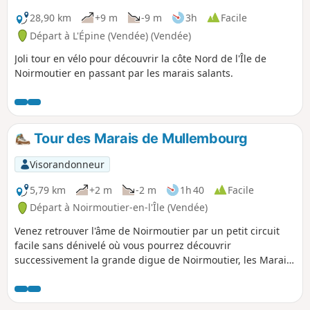
28,90 km
+9 m
-9 m
3h
Facile
Départ à L'Épine (Vendée) (Vendée)
Joli tour en vélo pour découvrir la côte Nord de l'Île de
Noirmoutier en passant par les marais salants.
Tour des Marais de Mullembourg
Visorandonneur
5,79 km
+2 m
-2 m
1h 40
Facile
Départ à Noirmoutier-en-l'Île (Vendée)
Venez retrouver l'âme de Noirmoutier par un petit circuit
facile sans dénivelé où vous pourrez découvrir
successivement la grande digue de Noirmoutier, les Marais
de Mullembourg, la mer et pour finir les petites maisons
vendéennes de la ville de Noirmoutier-en-l'Île.