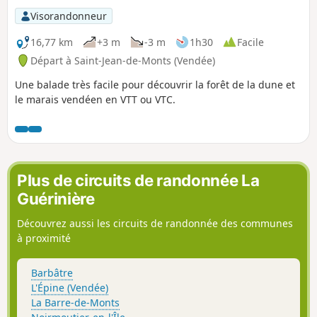
Visorandonneur
16,77 km
+3 m
-3 m
1h30
Facile
Départ à Saint-Jean-de-Monts (Vendée)
Une balade très facile pour découvrir la forêt de la dune et
le marais vendéen en VTT ou VTC.
Plus de circuits de randonnée La
Guérinière
Découvrez aussi les circuits de randonnée des communes
à proximité
Barbâtre
L'Épine (Vendée)
La Barre-de-Monts