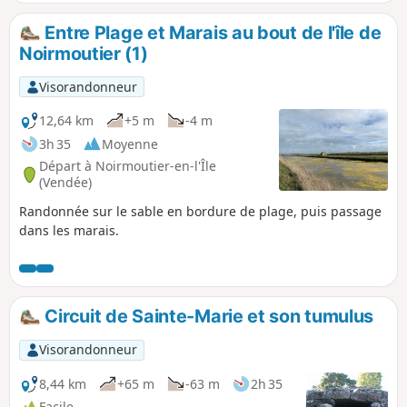
propriété privée.
Entre Plage et Marais au bout de l'île de
Noirmoutier (1)
Visorandonneur
12,64 km
+5 m
-4 m
3h 35
Moyenne
Départ à Noirmoutier-en-l'Île
(Vendée)
Randonnée sur le sable en bordure de plage, puis passage
dans les marais.
Circuit de Sainte-Marie et son tumulus
Visorandonneur
8,44 km
+65 m
-63 m
2h 35
Facile