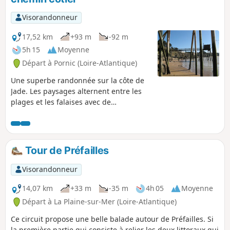
Visorandonneur
17,52 km
+93 m
-92 m
5h 15
Moyenne
Départ à Pornic (Loire-Atlantique)
Une superbe randonnée sur la côte de
Jade. Les paysages alternent entre les
plages et les falaises avec de
nombreuses pêcheries en bon état qui
sont utilisés à la belle saison. Vous
pourrez observer deux mégalithes à la
Joselière et à la Fontaine aux Bretons.
Tour de Préfailles
Randonnée en ligne entre la gare de
Pornic et le Port du Collet : s'organiser
Visorandonneur
pour le retour.
14,07 km
+33 m
-35 m
4h 05
Moyenne
Départ à La Plaine-sur-Mer (Loire-Atlantique)
Ce circuit propose une belle balade autour de Préfailles. Si
la première partie qui consiste à relier les deux littoraux qui