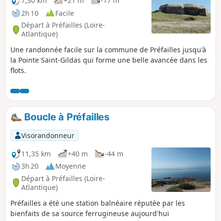
7,30 km
+21 m
-17 m
2h 10
Facile
Départ à Préfailles (Loire-
Atlantique)
Une randonnée facile sur la commune de Préfailles jusqu'à
la Pointe Saint-Gildas qui forme une belle avancée dans les
flots.
Boucle à Préfailles
Visorandonneur
11,35 km
+40 m
-44 m
3h 20
Moyenne
Départ à Préfailles (Loire-
Atlantique)
Préfailles a été une station balnéaire réputée par les
bienfaits de sa source ferrugineuse aujourd'hui