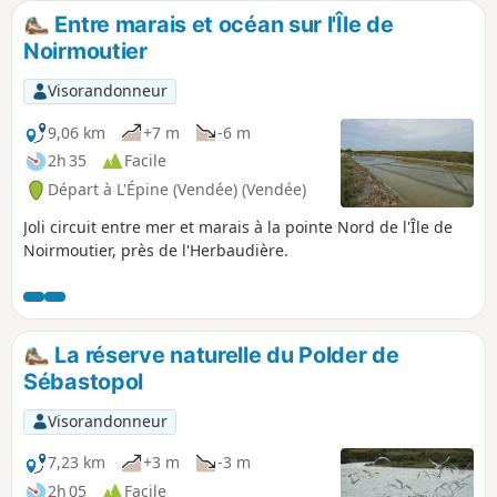
Entre marais et océan sur l'Île de
Noirmoutier
Visorandonneur
9,06 km
+7 m
-6 m
2h 35
Facile
Départ à L'Épine (Vendée) (Vendée)
Joli circuit entre mer et marais à la pointe Nord de l'Île de
Noirmoutier, près de l'Herbaudière.
La réserve naturelle du Polder de
Sébastopol
Visorandonneur
7,23 km
+3 m
-3 m
2h 05
Facile