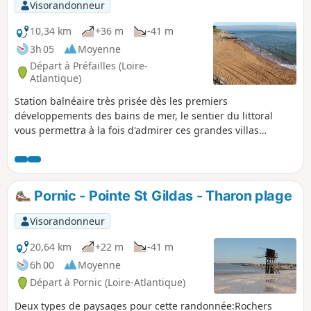
Visorandonneur
10,34 km
+36 m
-41 m
3h 05
Moyenne
Départ à Préfailles (Loire-
Atlantique)
Station balnéaire très prisée dès les premiers
développements des bains de mer, le sentier du littoral
vous permettra à la fois d'admirer ces grandes villas
témoins de cette époque et de longer une partie la côte de
Jade. Après plusieurs plages, vous aborderez une côte plus
sauvage bordée d'une vaste étendue de lande maritime. Le
retour par l'arrière-pays vous permettra de découvrir le
Pornic - Pointe St Gildas - Tharon plage
dédale de sentiers qui permettent de gagner le littoral.
Visorandonneur
20,64 km
+22 m
-41 m
6h 00
Moyenne
Départ à Pornic (Loire-Atlantique)
Deux types de paysages pour cette randonnée:Rochers