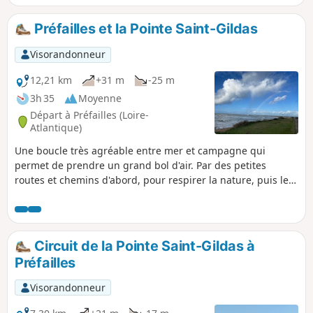
port authentique haut en couleurs ! Je ne vous en dis pas
plus. Vous pourrez continuer la balade jusqu'à la mer et
Préfailles et la Pointe Saint-Gildas
profiter d'un cadre ressourçant : rien que vous et la mer !
Visorandonneur
12,21 km
+31 m
-25 m
3h 35
Moyenne
Départ à Préfailles (Loire-
Atlantique)
Une boucle très agréable entre mer et campagne qui
permet de prendre un grand bol d'air. Par des petites
routes et chemins d'abord, pour respirer la nature, puis le
long de la mer pour profiter de l'air marin et des embruns
de la Pointe Saint-Gildas.
Circuit de la Pointe Saint-Gildas à
Préfailles
Visorandonneur