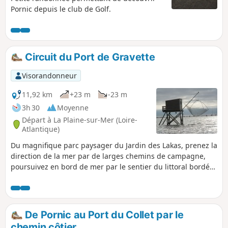
Pornic depuis le club de Golf.
Circuit du Port de Gravette
Visorandonneur
11,92 km
+23 m
-23 m
3h 30
Moyenne
Départ à La Plaine-sur-Mer (Loire-
Atlantique)
Du magnifique parc paysager du Jardin des Lakas, prenez la
direction de la mer par de larges chemins de campagne,
poursuivez en bord de mer par le sentier du littoral bordé
de pêcheries. Après le Port de Gravette, important port de
pêche et de plaisance, de nouveaux chemins vous
ramènent à la Plaine-sur-Mer.
De Pornic au Port du Collet par le
chemin côtier