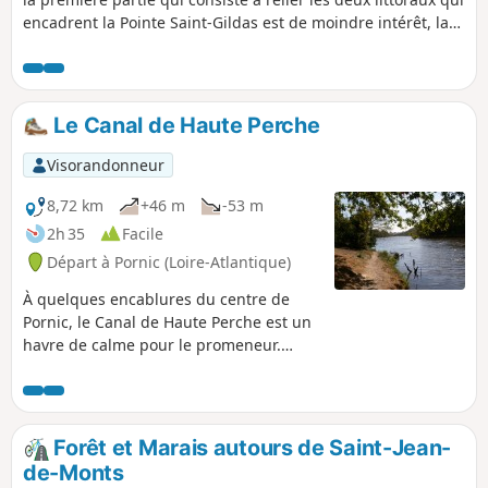
encadrent la Pointe Saint-Gildas est de moindre intérêt, la
suite du parcours se fait exclusivement sur le sentier côtier.
On y pose ses pas d'abord face à l'Île de Noirmoutier, puis
passée la pointe, c'est la Côte d'Amour qui barre l'horizon.
Attention, pas beaucoup d'ombre sur cet itinéraire, qu'il
Le Canal de Haute Perche
faut mieux pratiquer quand le soleil n'est pas trop ardent.
Visorandonneur
8,72 km
+46 m
-53 m
2h 35
Facile
Départ à Pornic (Loire-Atlantique)
À quelques encablures du centre de
Pornic, le Canal de Haute Perche est un
havre de calme pour le promeneur.
Entre paysages vallonnés et ambiances
bocagères, découvrez d'une rive à
l'autre l'histoire et les richesses
naturelles de cette voie d'eau.
Forêt et Marais autours de Saint-Jean-
de-Monts