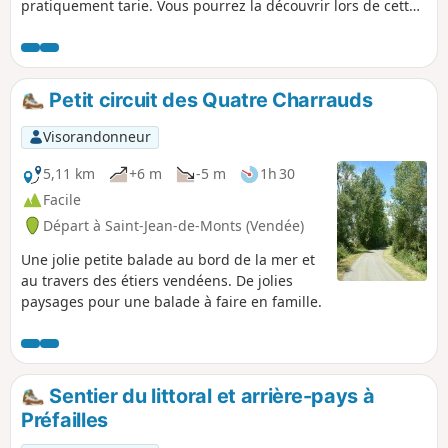
pratiquement tarie. Vous pourrez la découvrir lors de cette
randonnée, ainsi que les grandes villas qui furent
construites à cette époque. En cheminant sur le Sentier des
Douaniers et le Chemin des Peintres, vous découvrirez une
partie escarpée de la Côte de Jade avec ses plages aux eaux
Petit circuit des Quatre Charrauds
limpides.
Visorandonneur
5,11 km
+6 m
-5 m
1h 30
Facile
Départ à Saint-Jean-de-Monts (Vendée)
Une jolie petite balade au bord de la mer et
au travers des étiers vendéens. De jolies
paysages pour une balade à faire en famille.
Sentier du littoral et arrière-pays à
Préfailles