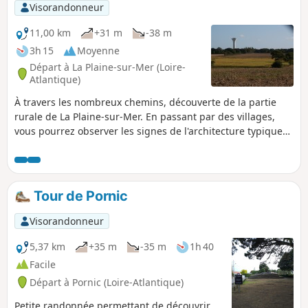
Visorandonneur
11,00 km
+31 m
-38 m
3h 15
Moyenne
Départ à La Plaine-sur-Mer (Loire-
Atlantique)
À travers les nombreux chemins, découverte de la partie
rurale de La Plaine-sur-Mer. En passant par des villages,
vous pourrez observer les signes de l'architecture typique
du Pays de Retz.
Tour de Pornic
Visorandonneur
5,37 km
+35 m
-35 m
1h 40
Facile
Départ à Pornic (Loire-Atlantique)
Petite randonnée permettant de découvrir