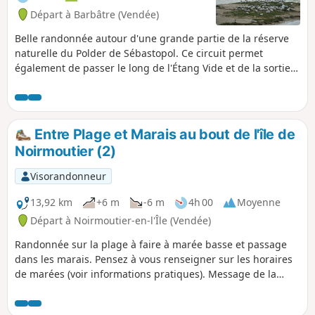
Départ à Barbâtre (Vendée)
Belle randonnée autour d'une grande partie de la réserve
naturelle du Polder de Sébastopol. Ce circuit permet
également de passer le long de l'Étang Vide et de la sortie
du passage du Gois côté Île de Noirmoutier.
Entre Plage et Marais au bout de l'île de
Noirmoutier (2)
Visorandonneur
13,92 km
+6 m
-6 m
4h 00
Moyenne
Départ à Noirmoutier-en-l'Île (Vendée)
Randonnée sur la plage à faire à marée basse et passage
dans les marais. Pensez à vous renseigner sur les horaires
de marées (voir informations pratiques). Message de la
modération : L'itinéraire a été modifié le 16/06/2023 pour
contourner le Bois de la Blanche entre 2 et 5 qui est une