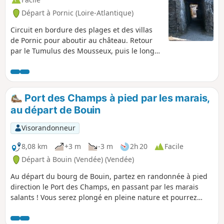
Départ à Pornic (Loire-Atlantique)
Circuit en bordure des plages et des villas
de Pornic pour aboutir au château. Retour
par le Tumulus des Mousseux, puis le long
du golf. Après le passage au centre-bourg,
un long chemin herbeux nous ramène sur la
route de la Plage de Porteau.
Port des Champs à pied par les marais,
au départ de Bouin
Visorandonneur
8,08 km
+3 m
-3 m
2h 20
Facile
Départ à Bouin (Vendée) (Vendée)
Au départ du bourg de Bouin, partez en randonnée à pied
direction le Port des Champs, en passant par les marais
salants ! Vous serez plongé en pleine nature et pourrez
observer beaucoup d'oiseaux et profiter de la sérénité des
lieux. Puis, arrivé au Port des Champs, découvrez un petit