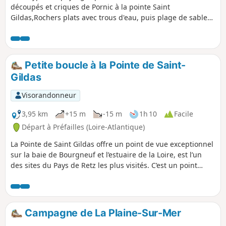
découpés et criques de Pornic à la pointe Saint
Gildas,Rochers plats avec trous d'eau, puis plage de sable
de Saint Gildas à Tharon.Le trajet Tharon plage - Pornic
s'effectue en bus. Pour les bons marcheurs, la randonnée
peut se faire en 1 journée. Elle peut aussi être découpée en
2, avec une nuit à l'hôtel à la pointe Saint Gildas.
Petite boucle à la Pointe de Saint-
Gildas
Visorandonneur
3,95 km
+15 m
-15 m
1h 10
Facile
Départ à Préfailles (Loire-Atlantique)
La Pointe de Saint Gildas offre un point de vue exceptionnel
sur la baie de Bourgneuf et l’estuaire de la Loire, est l’un
des sites du Pays de Retz les plus visités. C’est un point
stratégique, en témoignent les blockhaus qui, durant la
seconde guerre mondiale, participaient à la défense de la
base sous-marine de Saint-Nazaire.
Campagne de La Plaine-Sur-Mer