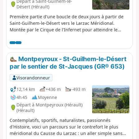
Départ à Saint-Guilhem-le-
Désert (Hérault)
Première partie d'une boucle de deux jours à partir de
Saint-Guilhem-le-Désert vers le Larzac Méridional.
Montée par le Cirque de l'Infernet pour atteindre le
Mont Saint-Baudille et arriver sur le plateau. Suite à un
incendie survenu le 5 avril 2023 sur les hauteurs de
Saint-Guilhem-le-Désert et Saint-Jean-de-Fos, l’itinéraire
reste praticable mais le PR® des Fenestrettes est
Montpeyroux - St-Guilhem-le-Désert
impacté, ainsi que la voie d'Arles (GR®653). Merci de
par le sentier de St-Jacques (GR® 653)
vous informer auprès de l’Office de Tourisme Saint-
Guilhem – Vallée de l’Hérault sur la praticabilité de
Visorandonneur
l’itinéraire.
12,14 km
+436 m
-493 m
4h 45
Moyenne
Départ à Montpeyroux (Hérault)
(Hérault)
Contemplatifs, sportifs, naturalistes, passionnés
d'Histoire, voici un parcours sur le contrefort le plus
méridional du Causse du Larzac : un aller simple sans