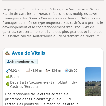
p
La grotte de Combe Roujal ou Vitalis, à La Vacquerie et Saint-
Martin de Castries, en Hérault, fut l’une des multiples caves
fromagères des Grands Causses où on affina sur 340 ans des
fromages persillée de type Roquefort. Ses cavités ont permis le
développement et le concrétionnement d'environ 3 km de
galeries, c’est certainement l’une des plus grandes et l’une des
plus belles cavités souterraines du département de l’Hérault.
Aven de Vitalis
Visorandonneur
6,92 km
+136 m
-134 m
2h 20
Facile
Départ à La Vacquerie-et-Saint-Martin-de-
Castries (Hérault)
Une randonnée facile et très agréable au
printemps dans un cadre typique du Sud
Larzac. Des points de vue magnifiques autour