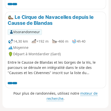
Le Cirque de Navacelles depuis le
Causse de Blandas
Visorandonneur
14,30 km
+192 m
-466 m
4h 40
Moyenne
Départ à Montdardier (Gard)
Entre le Causse de Blandas et les Gorges de la Vis, le
parcours se déroule en intégralité dans le site des
"Causses et les Cévennes" inscrit sur la liste du
patrimoine mondial de l'Unesco. Sur la draille reliant le
Languedoc à l'Aubrac, empruntée par les brebis pour
rejoindre les estives de l'Aigoual, prenez le temps
Pour plus de randonnées, utilisez notre
moteur de
d'observer l'univers si particulier du Causse. Pour clore la
recherche
.
journée, profitez des vues spectaculaires sur les Gorges
de la Vis qu'offre la descente du Travers de Navacelles.