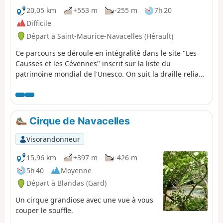
20,05 km
+553 m
-255 m
7h 20
Difficile
Départ à Saint-Maurice-Navacelles (Hérault)
Ce parcours se déroule en intégralité dans le site "Les
Causses et les Cévennes" inscrit sur la liste du
patrimoine mondial de l'Unesco. On suit la draille reliant
le Languedoc à l'Aubrac jusqu'à Saint-Maurice-
Navacelles. Au-dessus des falaises des Gorges de la Vis,
les colonies de vautours profitent des courants
ascendants. Puis le paysage du causse est façonné par
Cirque de Navacelles
des millénaires de pastoralisme. 22/10/2024 : Itinéraire
temporairement non praticable suite à un effondrement
Visorandonneur
du sentier du GR® 7 entre (4) et (5), voir les informations
pratiques pour l'itinéraire bis.
15,96 km
+397 m
-426 m
5h 40
Moyenne
Départ à Blandas (Gard)
Un cirque grandiose avec une vue à vous
couper le souffle.