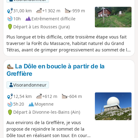
découvrirez également quelques curiosités et de jolis
chalets d’estive. Profitez de cette belle forêt, en veillant à ne
31,00 km
+1 302 m
-959 m
pas vous éloigner des sentiers et pistes balisés pour
10h
Extrêmement difficile
préserver la quiétude des lieux ! Depuis la Combe à la
Départ à Les Rousses (Jura)
Chèvre et ses hautes gentianes, vous rejoindrez le village
de Lajoux, siège de la Maison du Parc Naturel Régional du
Plus longue et très difficile, cette troisième étape vous fait
Haut-Jura.
traverser la Forêt du Massacre, habitat naturel du Grand
Tétras, avant de grimper progressivement au sommet de la
Haute Chaîne du Jura. Sur la ligne de crête qui dévoile un
panorama impressionnant, vous découvrirez, face à vous, le
La Dôle en boucle à partir de la
Lac Léman qui s’étend jusqu’aux sommets enneigés des
Greffière
Alpes. Si le temps est clair, vous pourrez distinctement
apercevoir le Mont-Blanc.
Visorandonneur
12,54 km
+612 m
-604 m
5h 20
Moyenne
Départ à Divonne-les-Bains (Ain)
Aux environs de la Greffière, je vous
propose de rejoindre le sommet de la
Dôle tout en réalisant son tour. En cours,