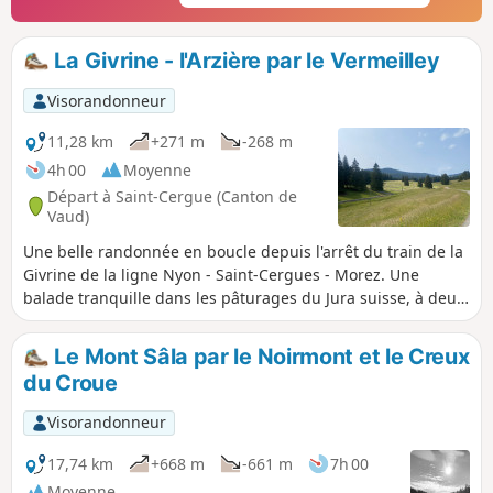
La Givrine - l'Arzière par le Vermeilley
Visorandonneur
11,28 km
+271 m
-268 m
4h 00
Moyenne
Départ à Saint-Cergue (Canton de
Vaud)
Une belle randonnée en boucle depuis l'arrêt du train de la
Givrine de la ligne Nyon - Saint-Cergues - Morez. Une
balade tranquille dans les pâturages du Jura suisse, à deux
pas de la frontière française, qui ne présente pas de
difficulté particulière. De nombreux tronçons sont
Le Mont Sâla par le Noirmont et le Creux
goudronnés mais on peut à tout moment marcher dans
du Croue
l'herbe rase au bord du chemin.
Visorandonneur
17,74 km
+668 m
-661 m
7h 00
Moyenne