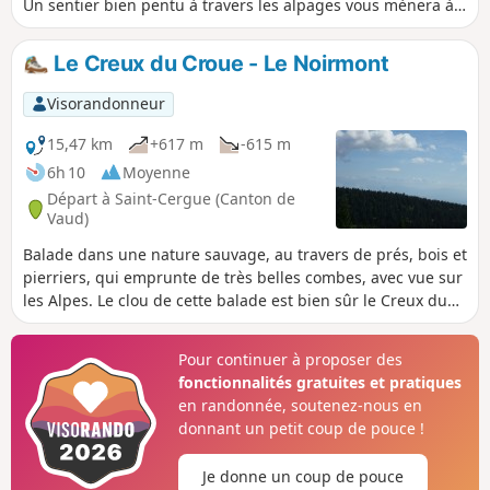
Un sentier bien pentu à travers les alpages vous mènera à
cette cime reconnaissable entre toutes avec son dôme
abritant les radars de l'aéroport de Genève. La descente
Le Creux du Croue - Le Noirmont
vous permettra sans doute d'observer des hardes de
chamois s'ébattant dans les pierriers sous l'arête sommitale.
Visorandonneur
La suite du parcours vous fera parcourir chemins blancs,
routes et sentiers enherbés sur un relief beaucoup moins
15,47 km
+617 m
-615 m
accidenté mais offrant souvent de magnifiques vues.
6h 10
Moyenne
Départ à Saint-Cergue (Canton de
Vaud)
Balade dans une nature sauvage, au travers de prés, bois et
pierriers, qui emprunte de très belles combes, avec vue sur
les Alpes. Le clou de cette balade est bien sûr le Creux du
Croue, profonde et magnifique dépression.
Pour continuer à proposer des
fonctionnalités gratuites et pratiques
en randonnée, soutenez-nous en
donnant un petit coup de pouce !
Je donne un coup de pouce