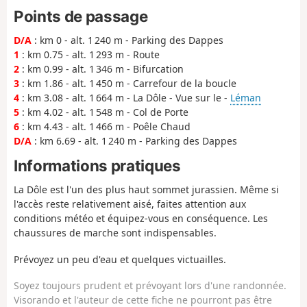
Points de passage
D/A
: km 0 - alt. 1 240 m - Parking des Dappes
1
: km 0.75 - alt. 1 293 m - Route
2
: km 0.99 - alt. 1 346 m - Bifurcation
3
: km 1.86 - alt. 1 450 m - Carrefour de la boucle
4
: km 3.08 - alt. 1 664 m - La Dôle - Vue sur le -
Léman
5
: km 4.02 - alt. 1 548 m - Col de Porte
6
: km 4.43 - alt. 1 466 m - Poêle Chaud
D/A
: km 6.69 - alt. 1 240 m - Parking des Dappes
Informations pratiques
La Dôle est l'un des plus haut sommet jurassien. Même si
l'accès reste relativement aisé, faites attention aux
conditions météo et équipez-vous en conséquence. Les
chaussures de marche sont indispensables.
Prévoyez un peu d'eau et quelques victuailles.
Soyez toujours prudent et prévoyant lors d'une randonnée.
Visorando et l'auteur de cette fiche ne pourront pas être