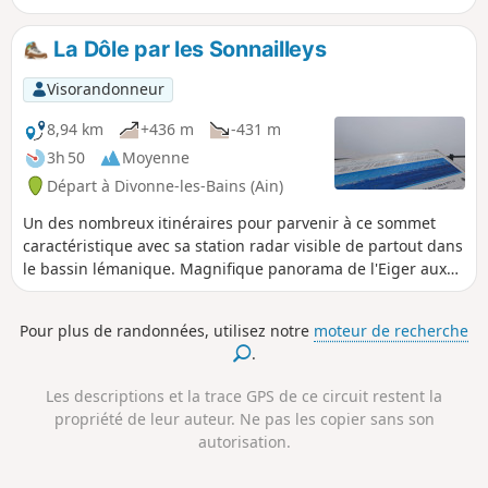
de magnifiques paysages sont à
découvrir, et avec un peu de chance il
La Dôle par les Sonnailleys
est possible de croiser quelques
chamois.
Visorandonneur
8,94 km
+436 m
-431 m
3h 50
Moyenne
Départ à Divonne-les-Bains (Ain)
Un des nombreux itinéraires pour parvenir à ce sommet
caractéristique avec sa station radar visible de partout dans
le bassin lémanique. Magnifique panorama de l'Eiger aux
Écrins en passant par le Mont Blanc et le Léman (table
d’orientation). Chamois à foison pour les lèves-tôt, plus
Pour plus de randonnées, utilisez notre
moteur de recherche
rares en journée du fait d'une forte fréquentation. Itinéraire
.
balisé, praticable également en hiver en raquettes ou skis
de randonée avec quelques variantes.
Les descriptions et la trace GPS de ce circuit restent la
propriété de leur auteur. Ne pas les copier sans son
autorisation.