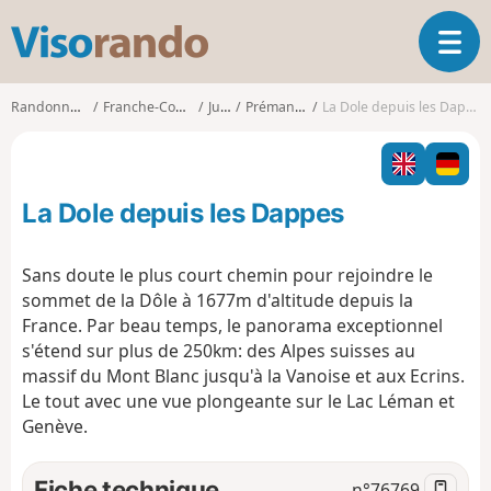
V
O
i
u
s
v
o
Randonnées
Franche-Comté
Jura
Prémanon
La Dole depuis les Dappes
r
r
i
a
r
n
l
d
La Dole depuis les Dappes
a
o
n
a
Sans doute le plus court chemin pour rejoindre le
v
sommet de la Dôle à 1677m d'altitude depuis la
i
France. Par beau temps, le panorama exceptionnel
g
s'étend sur plus de 250km: des Alpes suisses au
a
t
massif du Mont Blanc jusqu'à la Vanoise et aux Ecrins.
i
Le tout avec une vue plongeante sur le Lac Léman et
o
Genève.
n
Fiche technique
n°
76769