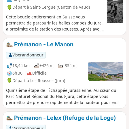
Départ à Saint-Cergue (Canton de Vaud)
Cette boucle entièrement en Suisse vous
permettra de parcourir les belles combes du Jura,
à proximité de la station des Rousses. Après avoir
gravi le Noirmont vous rejoindrez le Mont Sâla
par le Creux du Croue. Si le temps est dégagé,
Prémanon - Le Manon
vue magnifique sur le Léman et la chaîne des
Alpes. Peu de difficulté sur le parcours mais la
Visorandonneur
montée jusqu'au Noirmont est toutefois assez
raide et assez longue. Cette ascension, en aller-
18,44 km
+426 m
-354 m
retour, avec descente par le même chemin,
6h 30
Difficile
constitue d'ailleurs un joli but de randonnée en
Départ à Les Rousses (Jura)
soi (compter de l'ordre de 500 m de dénivelé).
Quinzième étape de l'Échappée Jurassienne. Au cœur du
Parc Naturel Régional du Haut-Jura, cette étape vous
permettra de prendre rapidement de la hauteur pour en
atteindre le point culminant, le Belvédère des Dappes.
S'ensuit la traversée de la Forêt du Massacre, riche d'une
Prémanon - Lelex (Refuge de la Loge)
faune et d'une flore exceptionnelles, avec des paysages
variés alternant forêts épaisses et combes ouvertes. Vous y
Visorandonneur