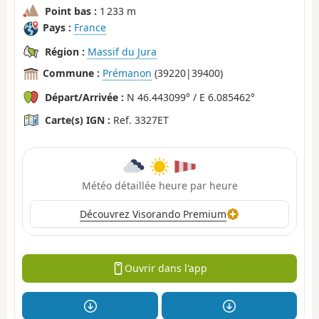
Point bas :
1 233 m
Pays :
France
Région :
Massif du Jura
Commune :
Prémanon
(39220|39400)
Départ/Arrivée :
N 46.443099° / E 6.085462°
Carte(s) IGN :
Ref. 3327ET
Météo détaillée heure par heure
Découvrez Visorando Premium
Ouvrir dans l'app