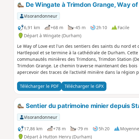
De Wingate à Trimdon Grange, Way of
Visorandonneur
6,91 km
+68 m
-45 m
2h 10
Facile
Départ à Wingate (Durham)
Le Way of Love est l'un des sentiers des saints du nord et 
Hartlepool et se termine à la cathédrale de Durham. Cette
communautés minières des Trimdons, Trimdon Station (Deaf 
Trimdon Grange. Le chemin traverse maintenant des bois 
apercevoir des traces de l'activité minière dans la région 
Télécharger le PDF
Télécharger le GPX
Sentier du patrimoine minier depuis S
Visorandonneur
17,86 km
+78 m
-79 m
5h 20
Moyenn
Départ à Hutton Henry (Durham)