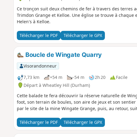
Ce tronçon suit deux chemins de fer à travers des terres a
Trimdon Grange et Kelloe. Une église se trouve à chaque 
Helen's à Kelloe.
Télécharger le PDF
Télécharger le GPX
Boucle de Wingate Quarry
Visorandonneur
7,73 km
+54 m
-54 m
2h 20
Facile
Départ à Wheatley Hill (Durham)
Cette balade te fera découvrir la réserve naturelle de Win
foot, son terrain de boules, son aire de jeux et son sentie
par le site de la mine Wingate Grange, puis, au retour, sui
Télécharger le PDF
Télécharger le GPX