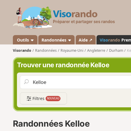
V
i
s
o
r
a
Outils
Randonnées
Aide ↗
Viso
rando
Pre
n
Visorando
Randonnées
Royaume-Uni
Angleterre
Durham
Ke
d
o
Trouver une randonnée Kelloe
Filtres
NOUVEAU
Randonnées Kelloe