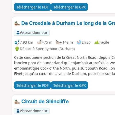
Télécharger le PDF
Télécharger le GPX
De Croxdale à Durham Le long de la Gr
Visorandonneur
7,93 km
+75 m
-148 m
2h 30
Facile
Départ à Spennymoor (Durham)
Cette cinquième section de la Great North Road, depuis 
l'ancien pont de Sunderland qui enjambait autrefois la Wea
emblématique Cock o' the North, puis suit South Road, lo
Elvet jusqu'au cœur de la ville de Durham, pour finir sur 
Télécharger le PDF
Télécharger le GPX
Circuit de Shincliffe
Visorandonneur