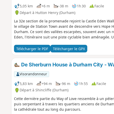
5,05 km
+6 m
-38 m
1h 30
Facile
Départ à Hutton Henry (Durham)
La 32e section de la promenade rejoint la Castle Eden Walk
le village de Station Town avant de descendre vers Hope He
Durham. Ce sont des vallées escarpées, souvent avec un rui
Eden, l'itinéraire suit une piste cyclable bien aménagée. U
Télécharger le PDF
Télécharger le GPX
De Sherburn House à Durham City - W
Visorandonneur
5,83 km
+94 m
-96 m
1h 55
Facile
Départ à Shincliffe (Durham)
Cette dernière partie du Way of Love ressemble à un pèler
puis serpentant à travers les quartiers anciens de Durham
la cathédrale tout au long du parcours.