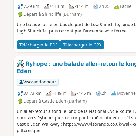
7,29 km
+114 m
-114 m
2h 25
Facile
Départ à Shincliffe (Durham)
Une balade facile en boucle part de Low Shincliffe, longe l
High Shincliffe, puis revient par l'ancienne voie ferrée.
Télécharger le PDF
Télécharger le GPX
Ryhope : une balade aller-retour le lon
Eden
Visorandonneur
37,73 km
+149 m
-145 m
2h
Moyenne
Départ à Castle Eden (Durham)
Un aller-retour à fond le long de la National Cycle Route 
nord vers Ryhope, puis retour par le même itinéraire. Il s
Castle Eden Walkway : https://www.visorando.co.uk/walk-cast
pittoresque.