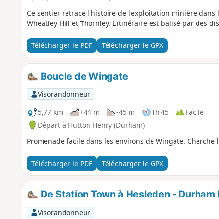
Ce sentier retrace l'histoire de l'exploitation minière dans
Wheatley Hill et Thornley. L'itinéraire est balisé par des di
Télécharger le PDF
Télécharger le GPX
Boucle de Wingate
Visorandonneur
5,77 km
+44 m
-45 m
1h 45
Facile
Départ à Hutton Henry (Durham)
Promenade facile dans les environs de Wingate. Cherche le
Télécharger le PDF
Télécharger le GPX
De Station Town à Hesleden - Durham 
Visorandonneur