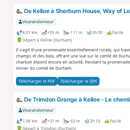
De Kelloe à Sherburn House, Way of L
Visorandonneur
8,07 km
+55 m
-111 m
2h 30
Facile
Départ à Kelloe (Durham)
Il s'agit d'une promenade essentiellement rurale, qui trave
champs et des bois, offrant une vue sur le comté de Durham
charbon étaient encore en activité. Pendant ta promenade,
minier du comté de Durham.
Télécharger le PDF
Télécharger le GPX
De Trimdon Grange à Kelloe - Le chemi
Visorandonneur
7,08 km
+37 m
-63 m
2h 10
Facile
Départ à Trimdon (Durham)