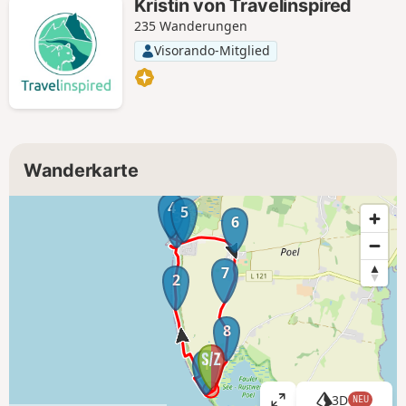
Kristin von Travelinspired
235 Wanderungen
Visorando-Mitglied
Wanderkarte
4
5
3
6
7
2
8
1
3D
NEU