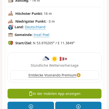
Abstieg:
- 14 m
Höchster Punkt:
16 m
Niedrigster Punkt:
-3 m
Land:
Deutschland
Gemeinde:
Insel Poel
Start/Ziel:
N 53.970205° / E 11.3849°
Stündliche Wettervorhersage
Entdecke Visorando Premium
In der mobilen App anzeigen