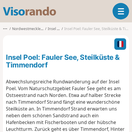
V
T
i
o
s
g
o
•••
Nordwestmecklenburg
Insel Poel
Insel Poel: Fauler See, Steilküste & Timmendorf
g
r
l
a
e
n
n
d
Insel Poel: Fauler See, Steilküste &
a
o
v
Timmendorf
i
g
Abwechslungsreiche Rundwanderung auf der Insel
a
Poel. Vom Naturschutzgebiet Fauler See geht es am
t
i
Ostseestrand nach Norden. Etwa auf halber Strecke
o
nach Timmendorf Strand fängt eine wunderschöne
n
Steilküste an. In Timmendorf Strand erwarten uns
neben dem schönen Sandstrand auch ein
Hafenbecken mit Fischerbooten und der hübsche
Leuchtturm. Zurück geht es über Timmendorf, Hinter