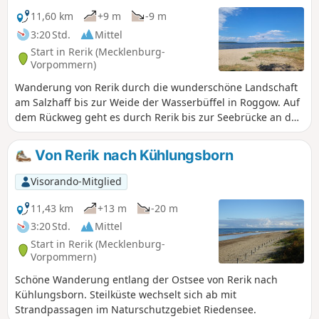
11,60 km
+9 m
-9 m
3:20 Std.
Mittel
Start in Rerik (Mecklenburg-
Vorpommern)
Wanderung von Rerik durch die wunderschöne Landschaft
am Salzhaff bis zur Weide der Wasserbüffel in Roggow. Auf
dem Rückweg geht es durch Rerik bis zur Seebrücke an der
Ostsee und über die Kirche zurück zum Parkplatz.
Von Rerik nach Kühlungsborn
Visorando-Mitglied
11,43 km
+13 m
-20 m
3:20 Std.
Mittel
Start in Rerik (Mecklenburg-
Vorpommern)
Schöne Wanderung entlang der Ostsee von Rerik nach
Kühlungsborn. Steilküste wechselt sich ab mit
Strandpassagen im Naturschutzgebiet Riedensee.