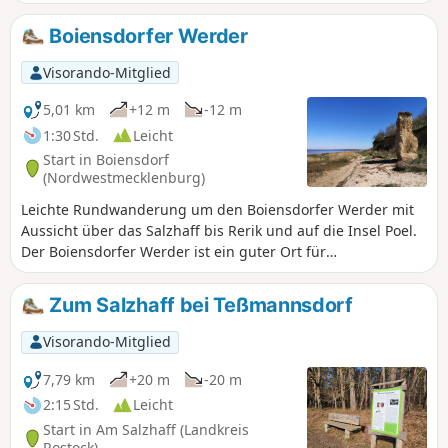
Gollwitz vorbei zum Ort Am Schwarzen Busch und dann im
Inland zurück zum Ausgangspunkt.
Boiensdorfer Werder
Visorando-Mitglied
5,01 km
+12 m
-12 m
1:30 Std.
Leicht
Start in Boiensdorf
(Nordwestmecklenburg)
Leichte Rundwanderung um den Boiensdorfer Werder mit
Aussicht über das Salzhaff bis Rerik und auf die Insel Poel.
Der Boiensdorfer Werder ist ein guter Ort für
Vogelbeobachtung, auch Seehunde sind hier manchmal zu
sehen.
Zum Salzhaff bei Teßmannsdorf
Visorando-Mitglied
7,79 km
+20 m
-20 m
2:15 Std.
Leicht
Start in Am Salzhaff (Landkreis
Rostock)