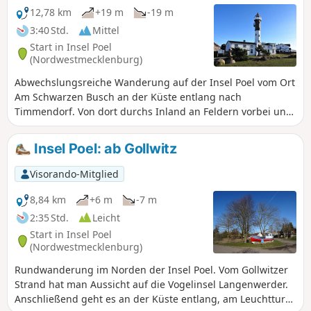
12,78 km
+19 m
-19 m
3:40 Std.
Mittel
Start in Insel Poel
(Nordwestmecklenburg)
Abwechslungsreiche Wanderung auf der Insel Poel vom Ort
Am Schwarzen Busch an der Küste entlang nach
Timmendorf. Von dort durchs Inland an Feldern vorbei und
über Kirchdorf zurück zum Ausgangspunkt.
Insel Poel: ab Gollwitz
Visorando-Mitglied
8,84 km
+6 m
-7 m
2:35 Std.
Leicht
Start in Insel Poel
(Nordwestmecklenburg)
Rundwanderung im Norden der Insel Poel. Vom Gollwitzer
Strand hat man Aussicht auf die Vogelinsel Langenwerder.
Anschließend geht es an der Küste entlang, am Leuchtturm