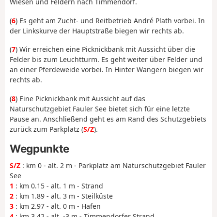
Wiesen und Feldern nach Timmendorf.
(
6
) Es geht am Zucht- und Reitbetrieb André Plath vorbei. In
der Linkskurve der Hauptstraße biegen wir rechts ab.
(
7
) Wir erreichen eine Picknickbank mit Aussicht über die
Felder bis zum Leuchtturm. Es geht weiter über Felder und
an einer Pferdeweide vorbei. In Hinter Wangern biegen wir
rechts ab.
(
8
) Eine Picknickbank mit Aussicht auf das
Naturschutzgebiet Fauler See bietet sich für eine letzte
Pause an. Anschließend geht es am Rand des Schutzgebiets
zurück zum Parkplatz (
S/Z
).
Wegpunkte
S/Z
: km 0 - alt. 2 m - Parkplatz am Naturschutzgebiet Fauler
See
1
: km 0.15 - alt. 1 m - Strand
2
: km 1.89 - alt. 3 m - Steilküste
3
: km 2.97 - alt. 0 m - Hafen
4
: km 3.42 - alt. -3 m - Timmendorfer Strand