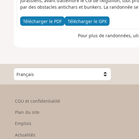
jurassiens, avant d’atteindre le Col de l’Aiguillon, tout p
par des obstacles antichars et bunkers. La randonnée se 
Baulmes, bordée de falaises de 80 mètres, avec une vue 
la Dôle et le Chasseral. La descente mène à Sainte-Croix
Télécharger le PDF
Télécharger le GPX
automates.
Pour plus de randonnées, uti
C
h
o
i
s
CGU et confidentialité
i
s
Plan du site
s
e
Emplois
z
Actualités
u