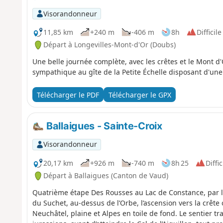
Visorandonneur
11,85 km
+240 m
-406 m
8h
Difficile
Départ à Longevilles-Mont-d'Or (Doubs)
Une belle journée complète, avec les crêtes et le Mont d'
sympathique au gîte de la Petite Échelle disposant d'une
Télécharger le PDF
Télécharger le GPX
Ballaigues - Sainte-Croix
Visorandonneur
20,17 km
+926 m
-740 m
8h 25
Diffic
Départ à Ballaigues (Canton de Vaud)
Quatrième étape Des Rousses au Lac de Constance, par le
du Suchet, au-dessus de l’Orbe, l’ascension vers la crêt
Neuchâtel, plaine et Alpes en toile de fond. Le sentier tr