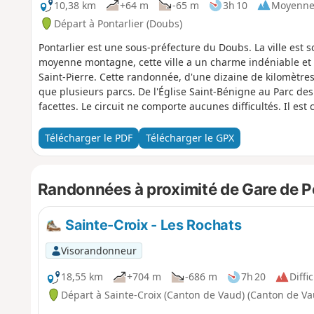
10,38 km
+64 m
-65 m
3h 10
Moyenn
Départ à Pontarlier (Doubs)
Pontarlier est une sous-préfecture du Doubs. La ville est 
moyenne montagne, cette ville a un charme indéniable e
Saint-Pierre. Cette randonnée, d'une dizaine de kilomètr
que plusieurs parcs. De l'Église Saint-Bénigne au Parc des
facettes. Le circuit ne comporte aucunes difficultés. Il es
10 kilomètres et pourrait ne pas convenir aux plus petits.
Télécharger le PDF
Télécharger le GPX
Randonnées à proximité de Gare de Po
Sainte-Croix - Les Rochats
Visorandonneur
18,55 km
+704 m
-686 m
7h 20
Diffic
Départ à Sainte-Croix (Canton de Vaud) (Canton de Va