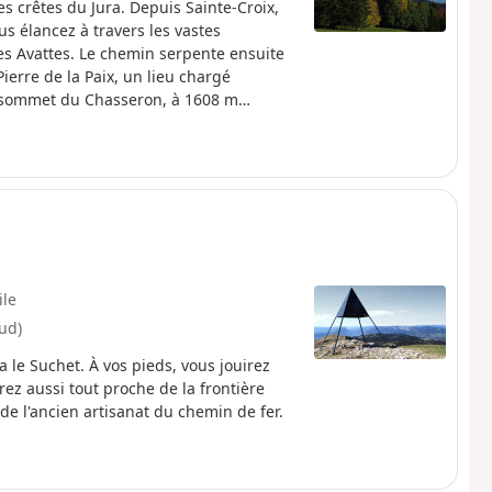
 crêtes du Jura. Depuis Sainte-Croix,
s élancez à travers les vastes
es Avattes. Le chemin serpente ensuite
Pierre de la Paix, un lieu chargé
au sommet du Chasseron, à 1608 m
e et la France. À vos pieds s’étendent le
Ce sont près de 250 km de crêtes alpines
à couper le souffle. La descente
part de la piste de ski de fond des
n discret d’un passé oublié.
ile
ud)
a le Suchet. À vos pieds, vous jouirez
ez aussi tout proche de la frontière
de l'ancien artisanat du chemin de fer.