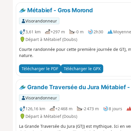
Métabief - Gros Morond
Visorandonneur
3,61 km
+297 m
-0 m
2h30
Moyenn
Départ à Métabief (Doubs)
Courte randonnée pour cette première journée de GTJ, ma
nature.
Télécharger le PDF
Télécharger le GPX
Grande Traversée du Jura Métabief -
Visorandonneur
126,16 km
+2 468 m
-2 473 m
8 jours
Départ à Métabief (Doubs)
La Grande Traversée du Jura (GTJ) est mythique. Ici en ve