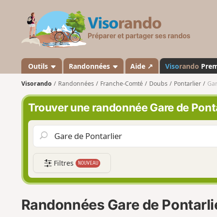
V
i
s
o
r
a
Outils
Randonnées
Aide ↗
Viso
rando
Pre
n
Visorando
Randonnées
Franche-Comté
Doubs
Pontarlier
Gar
d
o
Trouver une randonnée Gare de Ponta
Filtres
NOUVEAU
Randonnées Gare de Pontarli