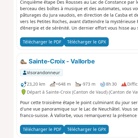
Cinquième étape Des Rousses au Lac de Constance par les
berceau des boîtes à musique et des automates, vous vou
pâturages du Jura vaudois, en direction de la Casba et d
vers les Petites Roches, avant d’atteindre la mystérieuse 
d’énergie et de sérénité. Un dernier effort vous hisse 
d’altitude, où un panorama grandiose s’ouvre sur la Suiss
lac de Neuchâtel et, plus au sud, le majestueux Léman. 
Télécharger le PDF
Télécharger le GPX
qui se dessinent à l’horizon, dans une fresque naturelle 
s’effectue en douceur jusqu’au hameau des Rochats, au dé
Cluds, où subsiste une ancienne caserne militaire, témoi
Sainte-Croix - Vallorbe
Visorandonneur
23,20 km
+648 m
-973 m
8h 30
Diffic
Départ à Sainte-Croix (Canton de Vaud) (Canton de Va
Pour cette troisième étape le point culminant du jour ser
d'une vue panoramique sur le Lac de Neuchâtel. Vous ser
franco-suisse. À Vallorbe, vous remarquerez la présence 
Télécharger le PDF
Télécharger le GPX