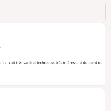
o
a
i
m
p
e
n circuit très varié et technique, très intéressant du point de