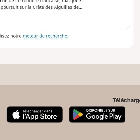
roche de la frontière française, marquée
poursuit sur la Crête des Aiguilles de
imprenable sur le Mont Blanc, le Léman,
, réputée pour ses boîtes à musique et
lisez notre
moteur de recherche
.
Télécharge
A
G
p
o
p
o
S
g
t
l