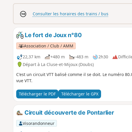
Consulter les horaires des trains / bus
Le fort de Joux n°80
Association / Club / AMM
22,37 km
+480 m
-483 m
2h30
Difficil
Départ à La Cluse-et-Mijoux (Doubs)
C'est un circuit VTT balisé comme il se doit. Le numéro 80.U
vue VTT.
Télécharger le PDF
Télécharger le GPX
Circuit découverte de Pontarlier
Visorandonneur