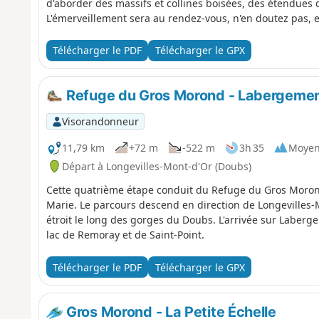
d'aborder des massifs et collines boisées, des étendues
L'émerveillement sera au rendez-vous, n'en doutez pas, e
Télécharger le PDF
Télécharger le GPX
Refuge du Gros Morond - Labergemen
Visorandonneur
11,79 km
+72 m
-522 m
3h 35
Moye
Départ à Longevilles-Mont-d'Or (Doubs)
Cette quatrième étape conduit du Refuge du Gros Moron
Marie. Le parcours descend en direction de Longevilles-M
étroit le long des gorges du Doubs. L'arrivée sur Laberg
lac de Remoray et de Saint-Point.
Télécharger le PDF
Télécharger le GPX
Gros Morond - La Petite Échelle