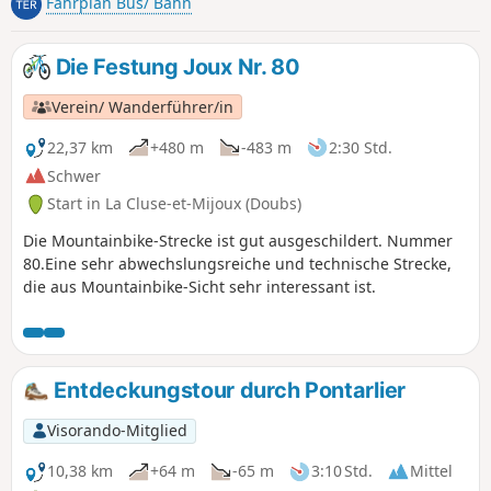
Fahrplan Bus/ Bahn
Die Festung Joux Nr. 80
Verein/ Wanderführer/in
22,37 km
+480 m
-483 m
2:30 Std.
Schwer
Start in La Cluse-et-Mijoux (Doubs)
Die Mountainbike-Strecke ist gut ausgeschildert. Nummer
80.Eine sehr abwechslungsreiche und technische Strecke,
die aus Mountainbike-Sicht sehr interessant ist.
Entdeckungstour durch Pontarlier
Visorando-Mitglied
10,38 km
+64 m
-65 m
3:10 Std.
Mittel