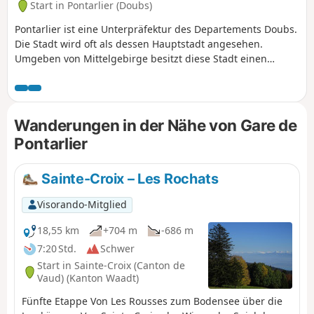
Start in Pontarlier (Doubs)
Pontarlier ist eine Unterpräfektur des Departements Doubs.
Die Stadt wird oft als dessen Hauptstadt angesehen.
Umgeben von Mittelgebirge besitzt diese Stadt einen
unbestreitbaren Charme und verfügt über zahlreiche
historische Denkmäler wie die Porte Saint-Pierre. Diese etwa
zehn Kilometer lange Wanderung ermöglicht es, einen
Großteil dieser Denkmäler sowie mehrere Parks zu
Wanderungen in der Nähe von Gare de
besichtigen. Von der Église Saint-Bénigne bis zum Parc des
Pontarlier
Ouillons offenbart Pontarlier Ihnen so zahlreiche Facetten.
Die Strecke weist keine Schwierigkeiten auf. Sie ist jedoch
als „mittel“ eingestuft, da die Route mehr als 10 Kilometer
Sainte-Croix – Les Rochats
lang ist und für die Kleinsten möglicherweise nicht
Visorando-Mitglied
geeignet ist.
18,55 km
+704 m
-686 m
7:20 Std.
Schwer
Start in Sainte-Croix (Canton de
Vaud) (Kanton Waadt)
Fünfte Etappe Von Les Rousses zum Bodensee über die