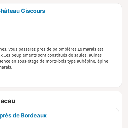
o
a
 Château Giscours
i
m
p
nes, vous passerez près de palombières.Le marais est
x.Ces peuplements sont constitués de saules, aulnes
ésence en sous-étage de morts-bois type aubépine, épine
marais.
Macau
 près de Bordeaux