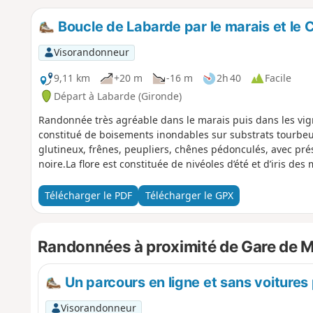
Boucle de Labarde par le marais et le
Visorandonneur
9,11 km
+20 m
-16 m
2h 40
Facile
Départ à Labarde (Gironde)
Randonnée très agréable dans le marais puis dans les vig
constitué de boisements inondables sur substrats tourbeu
glutineux, frênes, peupliers, chênes pédonculés, avec pr
noire.La flore est constituée de nivéoles d’été et d’iris des 
Télécharger le PDF
Télécharger le GPX
Randonnées à proximité de Gare de 
Un parcours en ligne et sans voitures
Visorandonneur