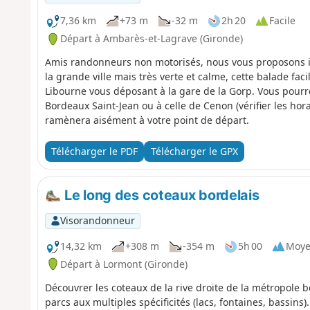
7,36 km
+73 m
-32 m
2h 20
Facile
Départ à Ambarès-et-Lagrave (Gironde)
Amis randonneurs non motorisés, nous vous proposons ic
la grande ville mais très verte et calme, cette balade fa
Libourne vous déposant à la gare de la Gorp. Vous pourr
Bordeaux Saint-Jean ou à celle de Cenon (vérifier les horai
ramènera aisément à votre point de départ.
Télécharger le PDF
Télécharger le GPX
Le long des coteaux bordelais
Visorandonneur
14,32 km
+308 m
-354 m
5h 00
Moy
Départ à Lormont (Gironde)
Découvrer les coteaux de la rive droite de la métropole
parcs aux multiples spécificités (lacs, fontaines, bassins