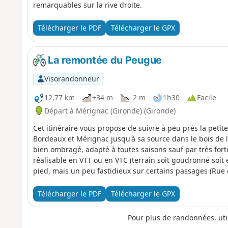
remarquables sur la rive droite.
Télécharger le PDF
Télécharger le GPX
La remontée du Peugue
Visorandonneur
12,77 km
+34 m
-2 m
1h30
Facile
Départ à Mérignac (Gironde) (Gironde)
Cet itinéraire vous propose de suivre à peu près la petit
Bordeaux et Mérignac jusqu'à sa source dans le bois de l
bien ombragé, adapté à toutes saisons sauf par très for
réalisable en VTT ou en VTC (terrain soit goudronné soit 
pied, mais un peu fastidieux sur certains passages (Rue 
Télécharger le PDF
Télécharger le GPX
Pour plus de randonnées, uti