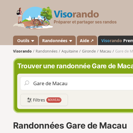
V
i
s
o
r
a
Outils
Randonnées
Aide ↗
Viso
rando
Pre
n
Visorando
Randonnées
Aquitaine
Gironde
Macau
Gare de 
d
o
Trouver une randonnée Gare de Mac
Filtres
NOUVEAU
Randonnées Gare de Macau