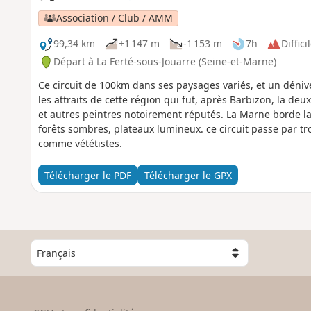
Association / Club / AMM
99,34 km
+1 147 m
-1 153 m
7h
Diffici
Départ à La Ferté-sous-Jouarre (Seine-et-Marne)
Ce circuit de 100km dans ses paysages variés, et un déniv
les attraits de cette région qui fut, après Barbizon, la de
et autres peintres notoirement réputés. La Marne borde la 
forêts sombres, plateaux lumineux. ce circuit passe par tr
comme vététistes.
Télécharger le PDF
Télécharger le GPX
C
h
o
i
s