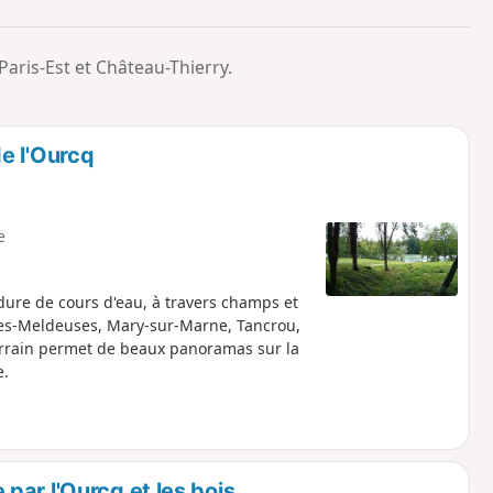
o
a
i
m
 Paris-Est et Château-Thierry.
p
e l'Ourcq
e
dure de cours d'eau, à travers champs et
es-les-Meldeuses, Mary-sur-Marne, Tancrou,
errain permet de beaux panoramas sur la
e.
ar l'Ourcq et les bois