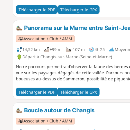
Télécharger le PDF
Télécharger le GPX
Panorama sur la Marne entre Saint-J
Association / Club / AMM
14,52 km
+99 m
-107 m
4h 25
Moyenn
Départ à Changis-sur-Marne (Seine-et-Marne)
Notre parcours permettra d'observer la faune des berges d
vue sur les paysages dégagés de cette vallée. Parcours pr
boueuses au-dessus de Sammeron, possibilité de piquenique
Télécharger le PDF
Télécharger le GPX
Boucle autour de Changis
Association / Club / AMM