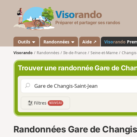
V
i
s
o
r
a
Outils
Randonnées
Aide ↗
Viso
rando
Pre
n
Visorando
Randonnées
Ile-de-France
Seine-et-Marne
Changis
d
o
Trouver une randonnée Gare de Cha
Filtres
NOUVEAU
Randonnées Gare de Changis