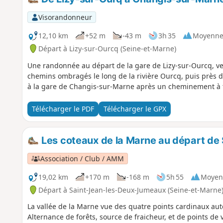
Visorandonneur
12,10 km
+52 m
-43 m
3h 35
Moyenn
Départ à Lizy-sur-Ourcq (Seine-et-Marne)
Une randonnée au départ de la gare de Lizy-sur-Ourcq, ve
chemins ombragés le long de la rivière Ourcq, puis près d
à la gare de Changis-sur-Marne après un cheminement à 
Télécharger le PDF
Télécharger le GPX
Les coteaux de la Marne au départ de
Association / Club / AMM
19,02 km
+170 m
-168 m
5h 55
Moyen
Départ à Saint-Jean-les-Deux-Jumeaux (Seine-et-Marne
La vallée de la Marne vue des quatre points cardinaux au
Alternance de forêts, source de fraicheur, et de points de 