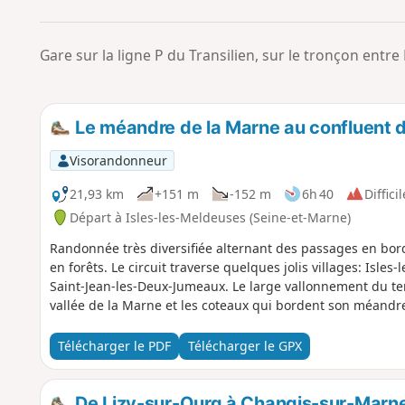
Gare sur la ligne P du Transilien, sur le tronçon entre
Le méandre de la Marne au confluent d
Visorandonneur
21,93 km
+151 m
-152 m
6h 40
Difficil
Départ à Isles-les-Meldeuses (Seine-et-Marne)
Randonnée très diversifiée alternant des passages en bor
en forêts. Le circuit traverse quelques jolis villages: Isl
Saint-Jean-les-Deux-Jumeaux. Le large vallonnement du t
vallée de la Marne et les coteaux qui bordent son méandr
Télécharger le PDF
Télécharger le GPX
De Lizy-sur-Ourq à Changis-sur-Marne p