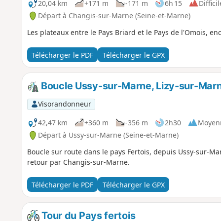
20,04 km
+171 m
-171 m
6h 15
Difficil
Départ à Changis-sur-Marne (Seine-et-Marne)
Les plateaux entre le Pays Briard et le Pays de l'Omois, e
Télécharger le PDF
Télécharger le GPX
Boucle Ussy-sur-Marne, Lizy-sur-Mar
Visorandonneur
42,47 km
+360 m
-356 m
2h30
Moyen
Départ à Ussy-sur-Marne (Seine-et-Marne)
Boucle sur route dans le pays Fertois, depuis Ussy-sur-Ma
retour par Changis-sur-Marne.
Télécharger le PDF
Télécharger le GPX
Tour du Pays fertois