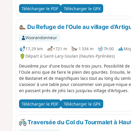
Télécharger le PDF
Télécharger le GPX
Du Refuge de l'Oule au village d'Artig
Visorandonneur
17,29 km
+721 m
-1 334 m
7h 00
Mo
Départ à Saint-Lary-Soulan (Hautes-Pyrénées)
Deuxième jour d'une boucle de trois jours. Possibilité d
l'Oule ainsi que de faire le plein des gourdes. Ensuite, l
de Bastanet et de magnifiques lacs tout au long du sent
s'asseoir à une table pour consommer son pique-nique et 
en passant près de jolis lacs jusqu'au village d'Artigues.
Télécharger le PDF
Télécharger le GPX
Traversée du Col du Tourmalet à Ha