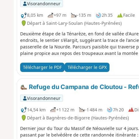
Visorandonneur
8,05 km
+97 m
-135 m
2h 35
Facile
Départ à Saint-Lary-Soulan (Hautes-Pyrénées)
Deuxième étape de la Ténarèze, en fond de vallée d'Aure
endroits, le sentier s'élargit, suggérant la trace de l'an
passerelle de la Nourde. Parcours paisible qui traverse p
plaine propice aux repos des troupeaux avant la montée 
Télécharger le PDF
Télécharger le GPX
Refuge du Campana de Cloutou - Ref
Visorandonneur
14,54 km
+1 122 m
-1 484 m
7h 20
Di
Départ à Bagnères-de-Bigorre (Hautes-Pyrénées)
Dernier jour du Tour du Massif de Néouvielle sur 4 jours. 
passant par le belvédère de cette randonnée itinérante :