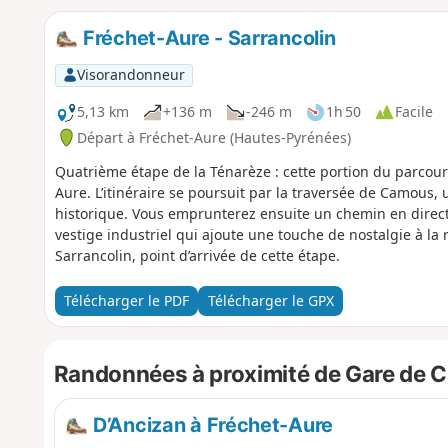
Fréchet-Aure - Sarrancolin
Visorandonneur
5,13 km
+136 m
-246 m
1h 50
Facile
Départ à Fréchet-Aure (Hautes-Pyrénées)
Quatrième étape de la Ténarèze : cette portion du parcou
Aure. L’itinéraire se poursuit par la traversée de Camous,
historique. Vous emprunterez ensuite un chemin en directio
vestige industriel qui ajoute une touche de nostalgie à la
Sarrancolin, point d’arrivée de cette étape.
Télécharger le PDF
Télécharger le GPX
Randonnées à proximité de Gare de 
D’Ancizan à Fréchet-Aure