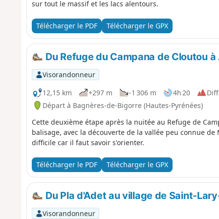
sur tout le massif et les lacs alentours.
Télécharger le PDF
Télécharger le GPX
Du Refuge du Campana de Cloutou à A
Visorandonneur
12,15 km
+297 m
-1 306 m
4h 20
Diff
Départ à Bagnères-de-Bigorre (Hautes-Pyrénées)
Cette deuxième étape après la nuitée au Refuge de Camp
balisage, avec la découverte de la vallée peu connue de
difficile car il faut savoir s'orienter.
Télécharger le PDF
Télécharger le GPX
Du Pla d'Adet au village de Saint-Lar
Visorandonneur