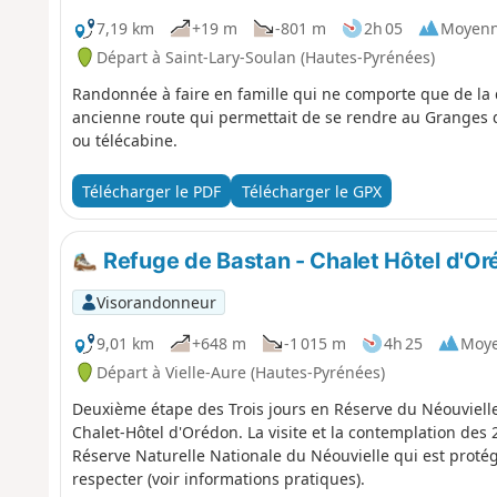
7,19 km
+19 m
-801 m
2h 05
Moyen
Départ à Saint-Lary-Soulan (Hautes-Pyrénées)
Randonnée à faire en famille qui ne comporte que de la 
ancienne route qui permettait de se rendre au Granges 
ou télécabine.
Télécharger le PDF
Télécharger le GPX
Refuge de Bastan - Chalet Hôtel d'O
Visorandonneur
9,01 km
+648 m
-1 015 m
4h 25
Moy
Départ à Vielle-Aure (Hautes-Pyrénées)
Deuxième étape des Trois jours en Réserve du Néouvielle
Chalet-Hôtel d'Orédon. La visite et la contemplation des 20 lacs continu
Réserve Naturelle Nationale du Néouvielle qui est proté
respecter (voir informations pratiques).