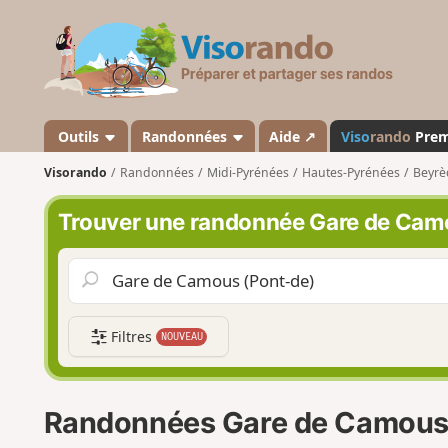
V
i
s
o
r
a
Outils
Randonnées
Aide ↗
Viso
rando
Pre
n
Visorando
Randonnées
Midi-Pyrénées
Hautes-Pyrénées
Beyrè
d
o
Trouver une randonnée Gare de Cam
Filtres
NOUVEAU
Randonnées Gare de Camous