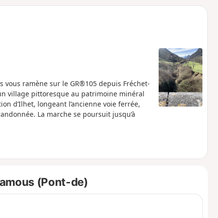
o
a
i
m
p
rs vous ramène sur le GR®105 depuis Fréchet-
 un village pittoresque au patrimoine minéral
n d’Ilhet, longeant l’ancienne voie ferrée,
 randonnée. La marche se poursuit jusqu’à
Camous (Pont-de)