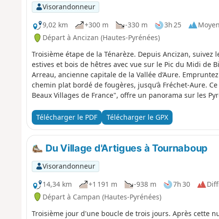
Visorandonneur
9,02 km
+300 m
-330 m
3h 25
Moye
Départ à Ancizan (Hautes-Pyrénées)
Troisième étape de la Ténarèze. Depuis Ancizan, suivez l
estives et bois de hêtres avec vue sur le Pic du Midi de 
Arreau, ancienne capitale de la Vallée d’Aure. Empruntez 
chemin plat bordé de fougères, jusqu’à Fréchet-Aure. Ce v
Beaux Villages de France", offre un panorama sur les Py
Télécharger le PDF
Télécharger le GPX
Du Village d'Artigues à Tournaboup
Visorandonneur
14,34 km
+1 191 m
-938 m
7h 30
Diff
Départ à Campan (Hautes-Pyrénées)
Troisième jour d'une boucle de trois jours. Après cette nui