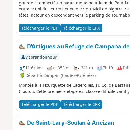
gourde et emporté un pique-nique pour le midi. Pour fini
entre le Col du Tourmalet et le Pic du Midi de Bigorre. S
têtes. Retour en descendant vers le parking de Tournab
Télécharger le PDF
Télécharger le GPX
D'Artigues au Refuge de Campana de
Visorandonneur
11,64 km
+1 353 m
-341 m
7h 10
Diff
Départ à Campan (Hautes-Pyrénées)
Montée à la Hourquette de Caderolles, au Col de Bastan
Cloutou. Cette première étape est classée difficile car il
Télécharger le PDF
Télécharger le GPX
De Saint-Lary-Soulan à Ancizan