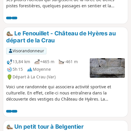
pistes forestières, quelques passages en sentier et la
Chartreuse Notre-Dame de Montrieux (qui ne se visite pas).
Le Fenouillet - Château de Hyères au
départ de la Crau
Visorandonneur
13,84 km
+465 m
-461 m
5h 15
Moyenne
Départ à La Crau (Var)
Voici une randonnée qui associera activité sportive et
culturelle. En effet, celle-ci nous entraînera dans la
découverte des vestiges du Château de Hyères. La
municipalité a équipé le site de panneaux explicatifs ce qui
nous permet d'imaginer la vie de l'époque. Auparavant,
cette belle balade nous fera connaître la Chapelle Notre-
Dame du Fenouillet, récemment rénovée.
Un petit tour à Belgentier