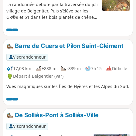
La randonnée débute par la traversée du joli
village de Belgentier. Puis s’élève par les
GR®9 et 51 dans les bois plantés de chênes
et de pins jusqu'au Pas de Belgentier. La
piste chemine vers le Sud en offrant de
magnifiques points de vue et quelques
curiosités géologiques. La descente vers le
Barre de Cuers et Pilon Saint-Clément
village s'avère raide par des sentiers
escarpés et se termine par un beau chemin
Visorandonneur
partiellement empierré dans un joli vallon.
17,03 km
+838 m
-839 m
7h 15
Difficile
Départ à Belgentier (Var)
Vues magnifiques sur les Îles de Hyères et les Alpes du Sud.
De Solliès-Pont à Solliès-Ville
Visorandonneur