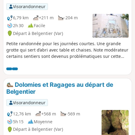
Visorandonneur
6,79 km
+211 m
-204 m
2h 30
Facile
Départ à Belgentier (Var)
Petite randonnée pour les journées courtes. Une grande
grotte qui sert d’abri avec table et chaises. Note modérateur
certains sentiers sont devenus problématiques sur cette
vieille randonnée. Voir les avis.
Dolomies et Ragages au départ de
Belgentier
Visorandonneur
12,76 km
+568 m
-569 m
5h 15
Moyenne
Départ à Belgentier (Var)