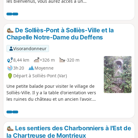
les bienvenus, vous aurez accès à un
décor magnifiquement provençal, avec
un château du XVIIIe au cœur de son
vignoble de 160 ha, et vous côtoierez les
berges de la rivière le Gapeau ainsi que
De Solliès-Pont à Solliès-Ville et la
de ses affluents, le Petit Real et la
Chapelle Notre-Dame du Deffens
Jonquière. Ce parcours en boucle est
adapté aux familles.
Visorandonneur
8,44 km
+326 m
-320 m
3h 20
Moyenne
Départ à Solliès-Pont (Var)
Une petite balade pour visiter le village de
Solliès-Ville. Il y a la table d'orientation vers
les ruines du château et un ancien l'avoir.
Une petite montée dans le bois pour aller à
la Chapelle Notre-Dame-du-Deffens et
apprécier la vue
Les sentiers des Charbonniers à l'Est de
la Chartreuse de Montrieux