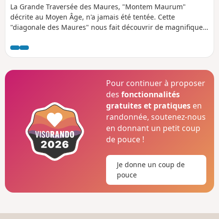
La Grande Traversée des Maures, "Montem Maurum"
décrite au Moyen Âge, n'a jamais été tentée. Cette
"diagonale des Maures" nous fait découvrir de magnifiques
paysages provençaux. Une végétation variée, sauvage, des
points de vue exceptionnels jalonnent ce parcours. Cette
aventure commence à Hyères (ancienne commanderie
templière) pour rejoindre Collobrières (capitale des Maures)
lors de la première étape.
Pour continuer à proposer
des
fonctionnalités
gratuites et pratiques
en
randonnée, soutenez-nous
en donnant un petit coup
de pouce !
Je donne un coup de
pouce