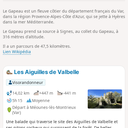
p
Le Gapeau est un fleuve côtier du département français du Var,
dans la région Provence-Alpes-Côte d'Azur, qui se jette à Hyères
dans la mer Méditerranée.
Le Gapeau prend sa source à Signes, au collet du Gapeau, à
316 mètres d'altitude.
Il a un parcours de 47,5 kilomètres.
Lien Wikipédia
Les Aiguilles de Valbelle
Visorandonneur
14,02 km
+447 m
-441 m
5h 15
Moyenne
Départ à Méounes-lès-Montrieux
(Var)
Une balade qui traverse le site des Aiguilles de Valbelle et
ses pitons rocheux qui surgissent de la forêt. De belles