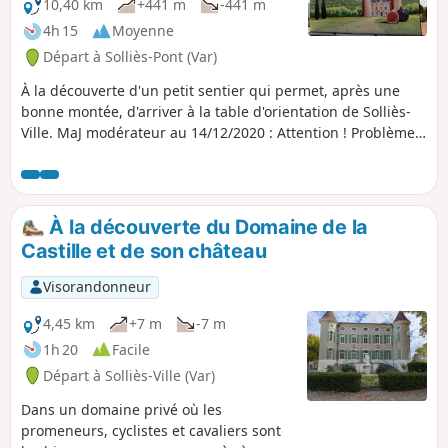
10,40 km
+441 m
-441 m
4h 15
Moyenne
Départ à Solliès-Pont (Var)
À la découverte d'un petit sentier qui permet, après une
bonne montée, d'arriver à la table d'orientation de Solliès-
Ville. MaJ modérateur au 14/12/2020 : Attention ! Problème
d'accessibilité au départ du circuit. Voir les avis
À la découverte du Domaine de la
Castille et de son château
Visorandonneur
4,45 km
+7 m
-7 m
1h 20
Facile
Départ à Solliès-Ville (Var)
Dans un domaine privé où les
promeneurs, cyclistes et cavaliers sont