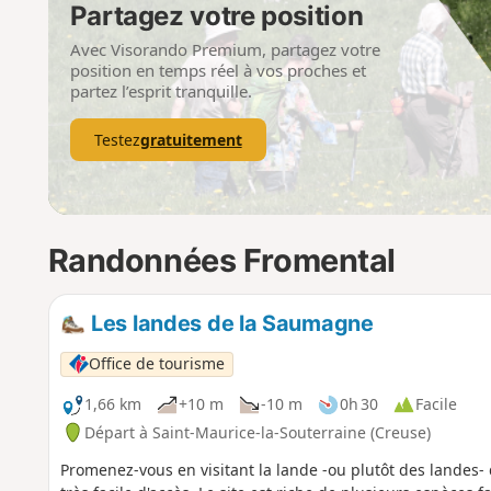
Partagez votre position
Avec Visorando Premium, partagez votre
position en temps réel à vos proches et
partez l’esprit tranquille.
Testez
gratuitement
Randonnées Fromental
Les landes de la Saumagne
Office de tourisme
1,66 km
+10 m
-10 m
0h 30
Facile
Départ à Saint-Maurice-la-Souterraine (Creuse)
Promenez-vous en visitant la lande -ou plutôt des landes-