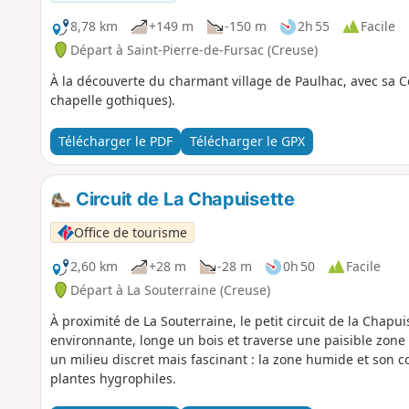
8,78 km
+149 m
-150 m
2h 55
Facile
Départ à Saint-Pierre-de-Fursac (Creuse)
À la découverte du charmant village de Paulhac, avec sa 
chapelle gothiques).
Télécharger le PDF
Télécharger le GPX
Circuit de La Chapuisette
Office de tourisme
2,60 km
+28 m
-28 m
0h 50
Facile
Départ à La Souterraine (Creuse)
À proximité de La Souterraine, le petit circuit de la Chap
environnante, longe un bois et traverse une paisible zone 
un milieu discret mais fascinant : la zone humide et son c
plantes hygrophiles.