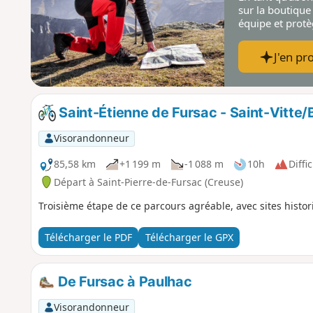
sur la boutique
équipe et prot
J'en pro
Saint-Étienne de Fursac - Saint-Vitte/
Visorandonneur
85,58 km
+1 199 m
-1 088 m
10h
Diffic
Départ à Saint-Pierre-de-Fursac (Creuse)
Troisième étape de ce parcours agréable, avec sites histori
Télécharger le PDF
Télécharger le GPX
De Fursac à Paulhac
Visorandonneur