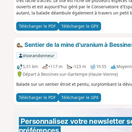
très facile d'accès. Le site est riche de plusieurs espèces 
ouverts et est aujourd'hui géré par le Conservatoire d'Esp
autant, la balade déambule également à travers un petit b
Télécharger le PDF
Télécharger le GPX
Sentier de la mine d'uranium à Bessi
Visorandonneur
5,51 km
+117 m
-123 m
1h 55
Moyenn
Départ à Bessines-sur-Gartempe (Haute-Vienne)
Balade sur un sentier étroit et pentu, surplombant la dévi
Télécharger le PDF
Télécharger le GPX
Personnalisez votre newsletter 
s
préférences