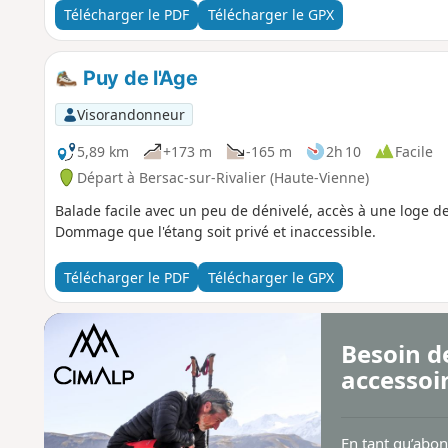
Télécharger le PDF
Télécharger le GPX
Puy de l'Age
Visorandonneur
5,89 km
+173 m
-165 m
2h 10
Facile
Départ à Bersac-sur-Rivalier (Haute-Vienne)
Balade facile avec un peu de dénivelé, accès à une loge d
Dommage que l'étang soit privé et inaccessible.
Télécharger le PDF
Télécharger le GPX
Besoin d
accessoi
En tant qu’abo