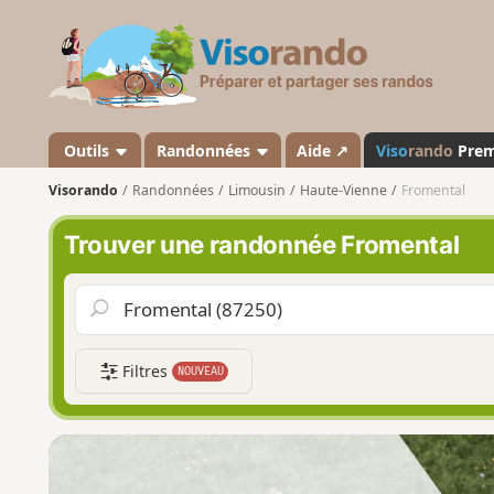
V
i
s
o
r
a
Outils
Randonnées
Aide ↗
Viso
rando
Pre
n
Visorando
Randonnées
Limousin
Haute-Vienne
Fromental
d
o
Trouver une randonnée Fromental
Filtres
NOUVEAU