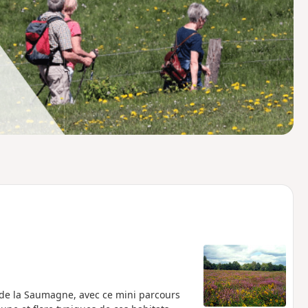
o
a
i
m
p
 de la Saumagne, avec ce mini parcours