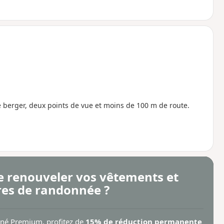
e berger, deux points de vue et moins de 100 m de route.
e renouveler vos vêtements et
res de randonnée ?
nné Premium, profitez de
15% de réduction permanente