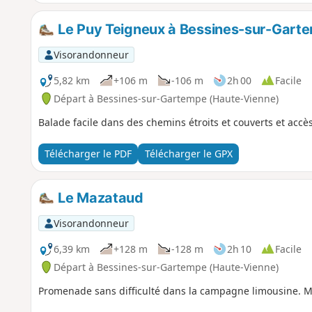
Le Puy Teigneux à Bessines-sur-Gart
Visorandonneur
5,82 km
+106 m
-106 m
2h 00
Facile
Départ à Bessines-sur-Gartempe (Haute-Vienne)
Balade facile dans des chemins étroits et couverts et accè
Télécharger le PDF
Télécharger le GPX
Le Mazataud
Visorandonneur
6,39 km
+128 m
-128 m
2h 10
Facile
Départ à Bessines-sur-Gartempe (Haute-Vienne)
Promenade sans difficulté dans la campagne limousine. M