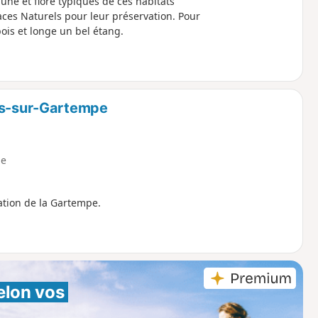
faune et flore typiques de ces habitats
aces Naturels pour leur préservation. Pour
ois et longe un bel étang.
nes-sur-Gartempe
e
ation de la Gartempe.
elon vos 