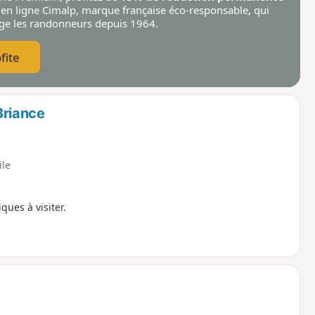
 en ligne Cimalp
, marque française éco-responsable, qui
ège les randonneurs depuis 1964.
fite
Briance
ile
ques à visiter.