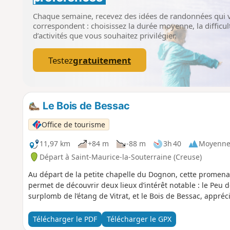
Chaque semaine, recevez des idées de randonnées qui 
correspondent : choisissez la durée moyenne, la difficult
d’activités que vous souhaitez privilégier.
Testez
gratuitement
Le Bois de Bessac
Office de tourisme
11,97 km
+84 m
-88 m
3h 40
Moyenn
Départ à Saint-Maurice-la-Souterraine (Creuse)
Au départ de la petite chapelle du Dognon, cette promenad
permet de découvrir deux lieux d’intérêt notable : le Peu d
surplomb de l’étang de Vitrat, et le Bois de Bessac, appréc
Télécharger le PDF
Télécharger le GPX