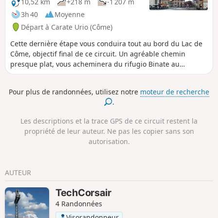
sec. Les routes d’accès au départ sont très étroites.
10,52 km
+218 m
-1 207 m
3h 40
Moyenne
Départ à Carate Urio (Côme)
Cette dernière étape vous conduira tout au bord du Lac de
Côme, objectif final de ce circuit. Un agréable chemin
presque plat, vous acheminera du rifugio Binate au
magnifique belvédère du Monte Bisbino. La descente vous
offrira plusieurs points de vue panoramique sur le Lac de
Pour plus de randonnées, utilisez notre
moteur de recherche
Côme.
.
Les descriptions et la trace GPS de ce circuit restent la
propriété de leur auteur. Ne pas les copier sans son
autorisation.
AUTEUR
TechCorsair
4 Randonnées
Visorandonneur