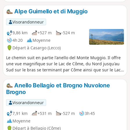
se trouve en forêt, avec une vue magnifique sur le Monte
Legnone et les Alpes suisses et de la Valteline.
Alpe Guimello et di Muggio
Visorandonneur
9,86 km
+527 m
-524 m
4h 20
Moyenne
Départ à Casargo (Lecco)
Le chemin suit en partie l'anello del Monte Muggio. Il offre
une vue magnifique sur le Lac de Côme, du Nord jusqu'au
Sud sur le bras se terminant par Côme ainsi que sur le Lac
de Lugano. Chemins variés : prairies, forêt, passages
rocheux. Passage par le sommet du Monte Muggio à 1799
Anello Bellagio et Brogno Nuvolone
m.
Brogno
Visorandonneur
7,91 km
+531 m
-527 m
3h 45
Moyenne
Départ à Bellagio (Côme)