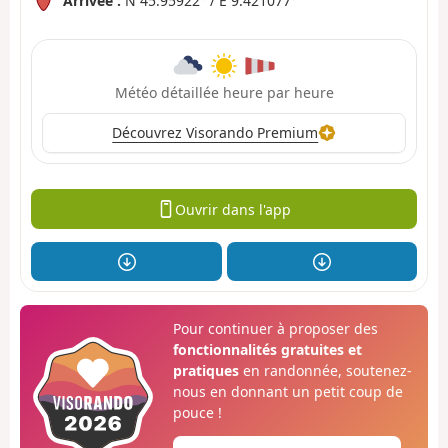
Arrivée :
N 45.95922° / E 9.421077°
Météo détaillée heure par heure
Découvrez Visorando Premium
Ouvrir dans l'app
Pour continuer à proposer des
fonctionnalités gratuites et
pratiques
en randonnée, soutenez-
nous en donnant un petit coup de
pouce !