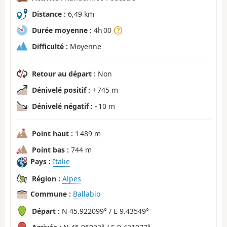
Distance :
6,49 km
Durée moyenne :
4h 00
Difficulté :
Moyenne
Retour au départ :
Non
Dénivelé positif :
+ 745 m
Dénivelé négatif :
- 10 m
Point haut :
1 489 m
Point bas :
744 m
Pays :
Italie
Région :
Alpes
Commune :
Ballabio
Départ :
N 45.922099° / E 9.43549°