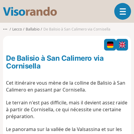
V
O
i
u
s
v
o
•••
Lecco
Ballabio
De Balisio à San Calimero via Cornisella
r
r
i
a
r
n
l
d
De Balisio à San Calimero via
a
o
n
Cornisella
a
v
Cet itinéraire vous mène de la colline de Balisio à San
i
Calimero en passant par Cornisella.
g
a
Le terrain n'est pas difficile, mais il devient assez raide
t
i
à partir de Cornisella, ce qui nécessite une certaine
o
préparation.
n
Le panorama sur la vallée de la Valsassina et sur les