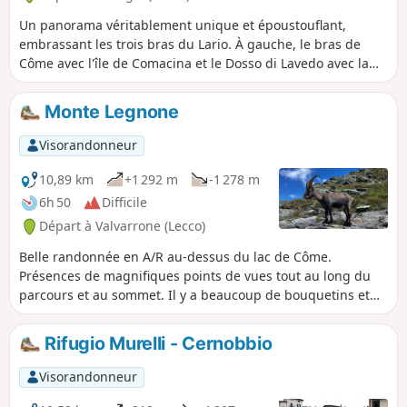
Un panorama véritablement unique et époustouflant,
embrassant les trois bras du Lario. À gauche, le bras de
Côme avec l'île de Comacina et le Dosso di Lavedo avec la
Villa Balbianello ; en face, la pointe du Triangle du Lario
avec Bellagio ; et à droite, le bras de Lecco au pied des
Monte Legnone
monts Grigne.
Visorandonneur
10,89 km
+1 292 m
-1 278 m
6h 50
Difficile
Départ à Valvarrone (Lecco)
Belle randonnée en A/R au-dessus du lac de Côme.
Présences de magnifiques points de vues tout au long du
parcours et au sommet. Il y a beaucoup de bouquetins et
quelques chamois, tous peu craintifs. La randonnée est
assez physique, ça monte raide tout le long ! Mais sentiers
Rifugio Murelli - Cernobbio
les sentiers sont bien marqués, avec quelques passages où
il faut mettre les mains, mais pas de difficulté majeur et pas
Visorandonneur
de passages exposés. Randonnée à faire par temps (et sol)