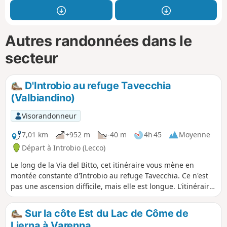
Autres randonnées dans le
secteur
D'Introbio au refuge Tavecchia
(Valbiandino)
Visorandonneur
7,01 km
+952 m
-40 m
4h 45
Moyenne
Départ à Introbio (Lecco)
Le long de la Via del Bitto, cet itinéraire vous mène en
montée constante d'Introbio au refuge Tavecchia. Ce n'est
pas une ascension difficile, mais elle est longue. L'itinéraire
en lui-même n'est pas particulièrement pittoresque, mais le
panorama sur le Val Biandino vaut l'effort.
Sur la côte Est du Lac de Côme de
Lierna à Varenna