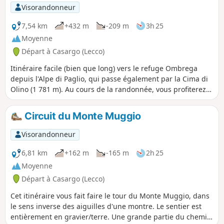
Visorandonneur
7,54 km
+432 m
-209 m
3h 25
Moyenne
Départ à Casargo (Lecco)
Itinéraire facile (bien que long) vers le refuge Ombrega
depuis l'Alpe di Paglio, qui passe également par la Cima di
Olino (1 781 m). Au cours de la randonnée, vous profiterez
d'un panorama époustouflant sur la vallée de la Valsassina,
ainsi que sur le Mont Rose et les Alpes pennines. Vous
Circuit du Monte Muggio
pourrez également apercevoir le lac de Côme.
Visorandonneur
6,81 km
+162 m
-165 m
2h 25
Moyenne
Départ à Casargo (Lecco)
Cet itinéraire vous fait faire le tour du Monte Muggio, dans
le sens inverse des aiguilles d'une montre. Le sentier est
entièrement en gravier/terre. Une grande partie du chemin