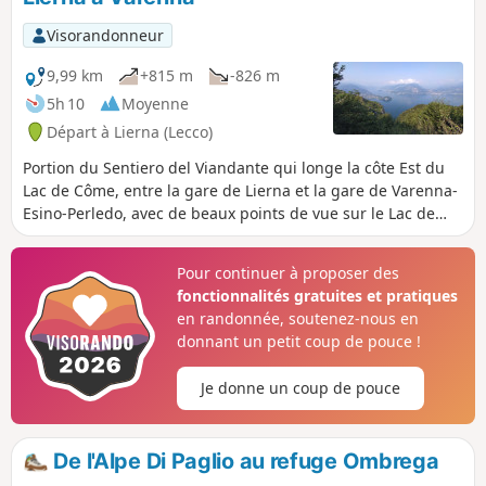
Visorandonneur
9,99 km
+815 m
-826 m
5h 10
Moyenne
Départ à Lierna (Lecco)
Portion du Sentiero del Viandante qui longe la côte Est du
Lac de Côme, entre la gare de Lierna et la gare de Varenna-
Esino-Perledo, avec de beaux points de vue sur le Lac de
Côme. Cette randonnée est une variante du sentier originel,
en passant par Ortanella.
Pour continuer à proposer des
fonctionnalités gratuites et pratiques
en randonnée, soutenez-nous en
donnant un petit coup de pouce !
Je donne un coup de pouce
De l'Alpe Di Paglio au refuge Ombrega