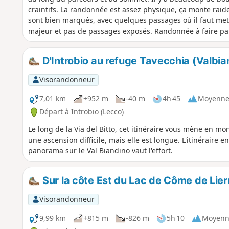
craintifs. La randonnée est assez physique, ça monte raide 
sont bien marqués, avec quelques passages où il faut mett
majeur et pas de passages exposés. Randonnée à faire par 
départ sont très étroites.
D'Introbio au refuge Tavecchia (Valbia
Visorandonneur
7,01 km
+952 m
-40 m
4h 45
Moyenn
Départ à Introbio (Lecco)
Le long de la Via del Bitto, cet itinéraire vous mène en mo
une ascension difficile, mais elle est longue. L'itinéraire 
panorama sur le Val Biandino vaut l'effort.
Sur la côte Est du Lac de Côme de Lie
Visorandonneur
9,99 km
+815 m
-826 m
5h 10
Moyenn