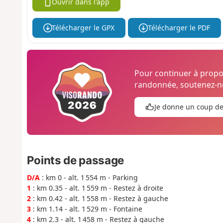
Ouvrir dans l'app
Télécharger le GPX
Télécharger le PDF
Pour continuer à prop
randonnée, soutenez-no
Je donne un coup d
Points de passage
D/A
: km 0 - alt. 1 554 m - Parking
1
: km 0.35 - alt. 1 559 m - Restez à droite
2
: km 0.42 - alt. 1 558 m - Restez à gauche
3
: km 1.14 - alt. 1 529 m - Fontaine
4
: km 2.3 - alt. 1 458 m - Restez à gauche