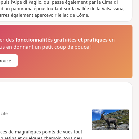
puis l'Alpe di Paglio, qui passe également par la Cima di
 d'un panorama époustouflant sur la vallée de la Valsassina,
urrez également apercevoir le lac de Côme.
ser des
fonctionnalités gratuites et pratiques
en
s en donnant un petit coup de pouce !
pouce
icile
ces de magnifiques points de vues tout
uquetins et quelques chamois, tous peu