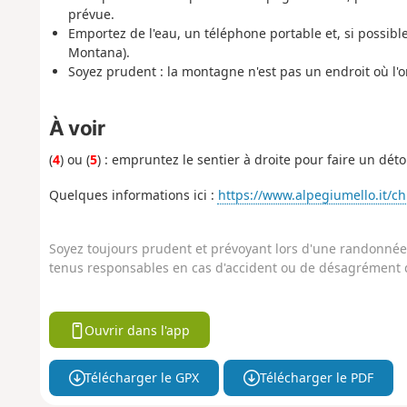
prévue.
Emportez de l'eau, un téléphone portable et, si possib
Montana).
Soyez prudent : la montagne n'est pas un endroit où l'
À voir
(
4
) ou (
5
) : empruntez le sentier à droite pour faire un déto
Quelques informations ici :
https://www.alpegiumello.it/ch
Soyez toujours prudent et prévoyant lors d'une randonnée. 
tenus responsables en cas d'accident ou de désagrément q
Ouvrir dans l'app
Télécharger le GPX
Télécharger le PDF