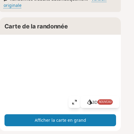
originale
Carte de la randonnée
3D
NOUVEAU
A
ff
i
Afficher la carte en grand
c
h