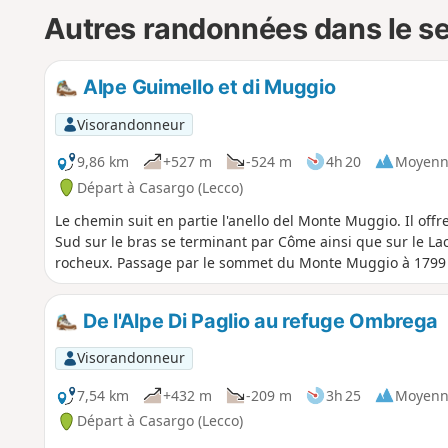
Autres randonnées dans le s
Alpe Guimello et di Muggio
Visorandonneur
9,86 km
+527 m
-524 m
4h 20
Moyenn
Départ à Casargo (Lecco)
Le chemin suit en partie l'anello del Monte Muggio. Il of
Sud sur le bras se terminant par Côme ainsi que sur le Lac
rocheux. Passage par le sommet du Monte Muggio à 1799
De l'Alpe Di Paglio au refuge Ombrega
Visorandonneur
7,54 km
+432 m
-209 m
3h 25
Moyenn
Départ à Casargo (Lecco)