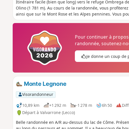
Itinéraire facile (bien que long) vers le refuge Ombrega de
Olino (1 781 m). Au cours de la randonnée, vous profiterez
ainsi que sur le Mont Rose et les Alpes pennines. Vous po
Pour continuer à propo
randonnée, soutenez-nou
Je donne un coup de 
Monte Legnone
Visorandonneur
10,89 km
+1 292 m
-1 278 m
6h 50
Diff
Départ à Valvarrone (Lecco)
Belle randonnée en A/R au-dessus du lac de Côme. Présen
au long du parcours et au sommet. Il y a beaucoup de bo