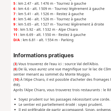
5
: km 2.47 - alt. 1 476 m - Tournez à gauche
6
: km 4.6 - alt. 1 509 m - Tournez légèrement à gauche
7
: km 5.41 - alt. 1 526 m - Restez à gauche
8
: km 5.46 - alt. 1 526 m - Tournez à gauche
9
: km 5.65 - alt. 1 527 m - Tournez légèrement à droite
10
: km 5.92 - alt. 1 532 m - Alpe Chiaro
11
: km 6.69 - alt. 1 550 m - Restez à gauche
D/A
: km 6.81 - alt. 1 554 m - Parking
Informations pratiques
(
3
) Vous trouverez de l'eau ici : source Val dell'Albio.
(
6
) De là, vous aurez une vue magnifique sur le lac de Côme
sentier menant au sommet du Monte Muggio.
(
10
) À l'Alpe Chiaro, il est possible d'acheter des fromag
été).
Après l'Alpe Chiaro, vous trouverez trois restaurants : le Ri
Soyez prudent sur les passages nécessitant une corde.
Le sentier est partiellement érodé : soyez prudent.
Il est préférable de partir accompagné. Sinon, prévenez