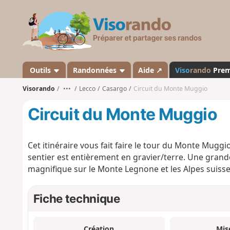
V
i
s
o
r
a
Outils
Randonnées
Aide ↗
Viso
rando
Pre
n
Visorando
•••
Lecco
Casargo
Circuit du Monte Muggio
d
o
Circuit du Monte Muggio
Cet itinéraire vous fait faire le tour du Monte Muggi
sentier est entièrement en gravier/terre. Une grand
magnifique sur le Monte Legnone et les Alpes suisses 
Fiche technique
Création
Mis